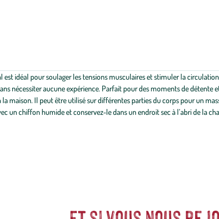
ajouter
en
plus
au
délai
de
livraison
prévu
 est idéal pour soulager les tensions musculaires et stimuler la circulation
par
le
, sans nécessiter aucune expérience. Parfait pour des moments de détente et
transporteur
a maison. Il peut être utilisé sur différentes parties du corps pour un mas
choisi
c un chiffon humide et conservez-le dans un endroit sec à l’abri de la cha
lors
de
la
validation
de
votre
commande.
Et si vous nous rejo