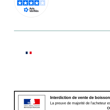
En savoir plus
Le saviez-vous ?
Notre site botanic® a été pensé, créé et développé
Conditions générales de vente
Conditions g
Pour votre santé, évitez de manger ent
Interdiction de vente de boisso
La preuve de majorité de l'acheteur e
C