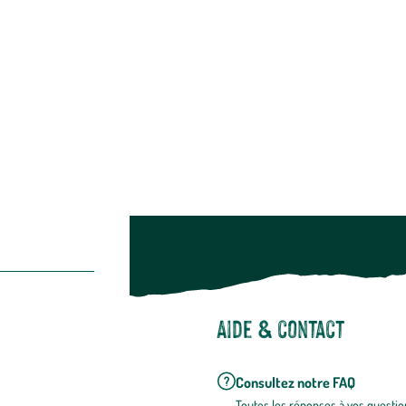
Alimentation
Bien-être & hygiène
Restons c
Noël
Suivez-nou
Suiv
Aide & contact
Consultez notre FAQ
Toutes les répons
es à vos questio