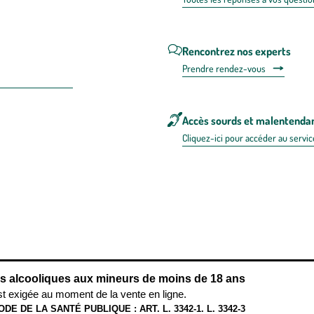
Rencontrez nos experts
Prendre rendez-vous
Accès sourds et malentenda
Cliquez-ici pour accéder au servic
 en FRANCE
énérales d'utilisation
Mentions légales
Politique de confidentialité & cookies
Pièces
re les repas,
www.mangerbouger.fr
.
L’abus d’alcool est dangereux pour l
ns alcooliques aux mineurs de moins de 18 ans
st exigée au moment de la vente en ligne.
ODE DE LA SANTÉ PUBLIQUE : ART. L. 3342-1. L. 3342-3