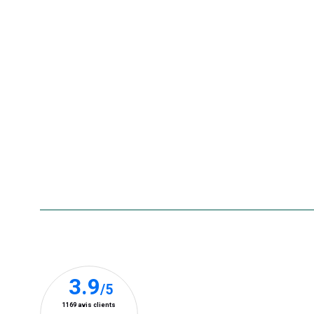
Nos offres d'emploi
Le retrait en magasin 2h
Nos offres du moment
Nos marques
La carte cadeau botanic®
Collecte de vos produits
usagés
Rappels de produits
Aide & contact
Foire aux questions
Accessibilité : non conforme
Nos clients prennent la parole