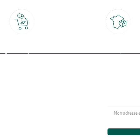
Click & Collect
Livraison partout en Fran
rait gratuit en magasin sous 2h
à domicile ou point relais
(Re)connectez-v
profitez de nos 
Plantes & fleurs
Potager & verger
Jardinage
Aménagement extérieur
Maison & décoration
Animalerie