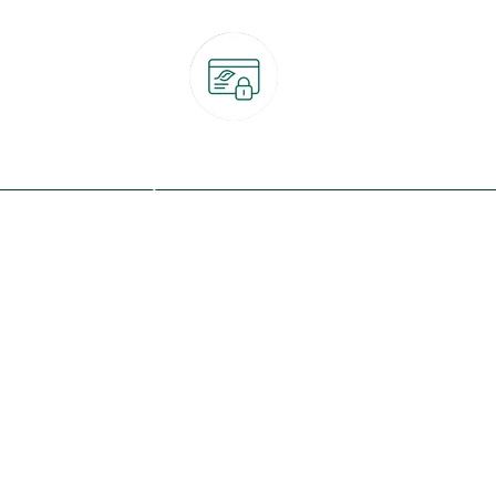
Paiement 100% sécurisé
CB, PayPal, carte cadeau, Alma 3x ou 4x
ret
Qui sommes-nous ?
Notre programme de fidélité
Nos engagements
Nos magasins
botanic® société à mission
Nos services & rendez-vous
Le fonds de dotation botanic
Nos conseils d'experts
Espace presse
Nos garanties
Travailler chez botanic®
Nos conditions de livraison