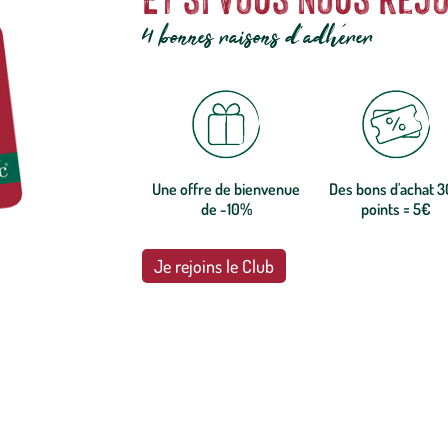
4 bonnes raisons d'adhérer
Une offre de bienvenue
Des bons d'achat 
de -10%
points = 5€
Je rejoins le Club
botanic®, les jardineries expertes du végétal depuis 1995.