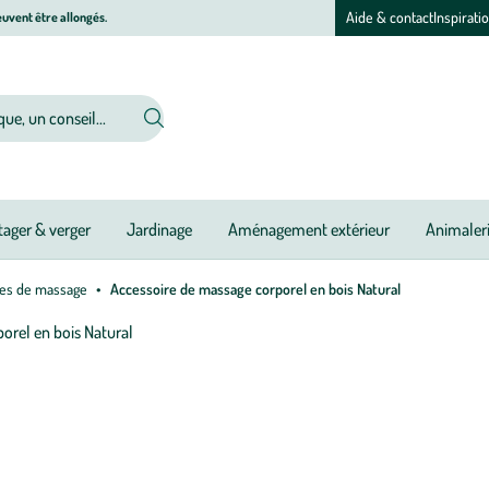
Aide & contact
Inspirati
uvent être allongés.
ager & verger
Jardinage
Aménagement extérieur
Animaler
res de massage
Accessoire de massage corporel en bois Natural
Afficher
le
M
M
zoom
à
à
pour
jo
jo
l’image
1
sur
1