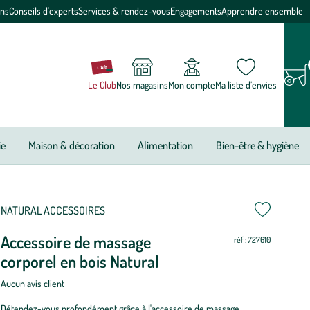
ons
Conseils d'experts
Services & rendez-vous
Engagements
Apprendre ensemble
Le Club
Nos magasins
Mon compte
Ma liste d’envies
ie
Maison & décoration
Alimentation
Bien-être & hygiène
ettre
ettre
NATURAL ACCESSOIRES
Accessoire de massage
ur
ur
réf : 727610
corporel en bois Natural
Aucun avis client
Détendez-vous profondément grâce à l'accessoire de massage