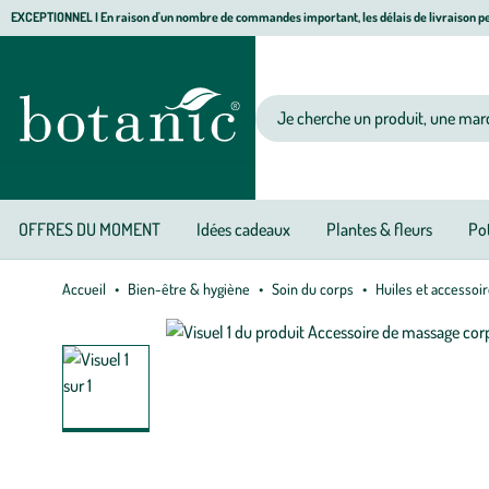
Aller
Aller
Aller
EXCEPTIONNEL I En raison d'un nombre de commandes important, les délais de livraison pe
à
au
au
Jardinerie écologique, animalerie, décoration, alimentation bio botanic®
la
contenu
pied
navigation
principal
de
Votre recherche
page
OFFRES DU MOMENT
Idées cadeaux
Plantes & fleurs
Pot
Accueil
Bien-être & hygiène
Soin du corps
Huiles et accessoi