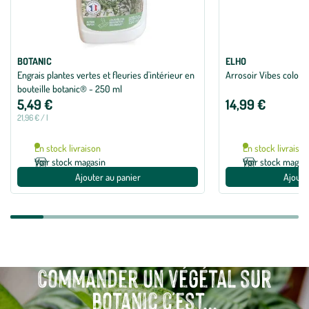
BOTANIC
ELHO
Engrais plantes vertes et fleuries d'intérieur en
Arrosoir Vibes coloris 
bouteille botanic® - 250 ml
5,49 €
14,99 €
21,96 € / l
En stock livraison
En stock livraiso
Voir stock magasin
Voir stock magas
Ajouter au panier
Ajoute
Commander un végétal sur
botanic c'est...