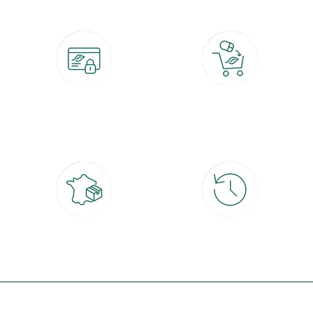
Paiement 100% sécurisé
Click & Collect
CB, PayPal, carte cadeau, Alma 3x ou
retrait gratuit en magasin sous 2h
4x
Livraison partout en France
30 jours pour changer d'avis
à domicile ou point relais
et retour gratuit en magasin