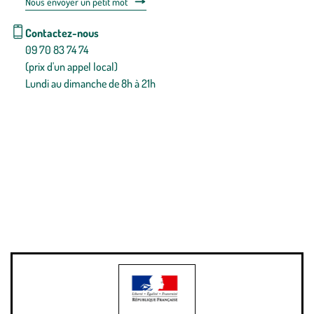
Nous envoyer un petit mot
Contactez-nous
09 70 83 74 74
(prix d'un appel local)
Lundi au dimanche de 8h à 21h
Conditions générales de vente
Conditions générales d'utilisation
Mentions légales
Politique de confidentialité & cookies
Pièces détachées
Plan du site
Gestion des cookies
Pour votre santé, évitez de manger entre les repas,
www.mangerbouger.fr
.
L’abus d’alcool est dangereux pour la santé, à consommer avec
modération.