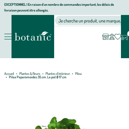
Aller
Aller
Aller
EXCEPTIONNEL I En raison d'un nombre de commandes important, les délais de
livraison peuvent être allongés.
à
au
au
Jardinerie écologique, animalerie, décoration, alimentation bio bot
la
contenu
pied
Ma
Nos magasins
Mon
Je cherche un produit, une marque, un co
liste
compte
navigation
principal
de
d’envies
page
Nos produits
Accueil
Plantes & fleurs
Plantes d’intérieur
Pilea
Pilea Peperomoides 35 cm. Le pot Ø 17 cm