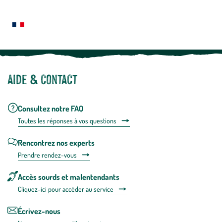
Le saviez-vous ?
savoir
plus
Notre site botanic® a été pensé, créé et développé en FRANCE
Aide & contact
Consultez notre FAQ
Toutes les répons
es à vos questions
Rencontrez nos experts
Prendre rendez-vous
Accès sourds et malentendants
Cliquez-ici pour accéder au service
Écrivez-nous