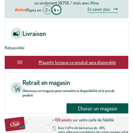
ou seulement 39.75€ / mois avec Alma
En savoir plus
3 ×
4 ×
Payez en :
Livraison
Indisponible
M'avertir lorsque ce produit sera disponible
Retrait en magasin
Choisissez un magasin pour connaître la disponibilité et le prix du
produit
Choisir un magasin
+ 159 points
sur votre carte de fidélité
Avec l'offre de bienvenue de -10%,
votre adhésion rentabilisée dès votre premier achat