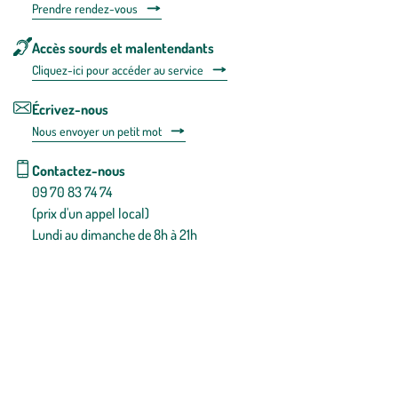
Prendre rendez-vous
Accès sourds et malentendants
Cliquez-ici pour accéder au service
Écrivez-nous
Nous envoyer un petit mot
Contactez-nous
09 70 83 74 74
(prix d'un appel local)
Lundi au dimanche de 8h à 21h
Conditions générales de vente
Conditions générales d'utilisation
Mentions légales
Politique de confidentialité & cookies
Pièces détachées
Plan du site
Gestion des cookies
Pour votre santé, évitez de manger entre les repas,
www.mangerbouger.fr
.