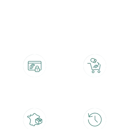
botanic®, les jardineries expertes du végétal depuis 1995.
Paiement 100% sécurisé
Click & Collect
CB, PayPal, carte cadeau, Alma 3x ou
retrait gratuit en magasin sous 2h
4x