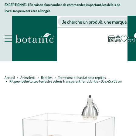
Aller
Aller
Aller
EXCEPTIONNEL I En raison d'un nombre de commandes important, les délais de
livraison peuvent être allongés.
à
au
au
Jardinerie écologique, animalerie, décoration, alimentation bio bot
la
contenu
pied
Ma
Nos magasins
Mon
Je cherche un produit, une marque, un co
liste
compte
navigation
principal
de
d’envies
page
Nos produits
Accueil
Animalerie
Reptiles
Terrariums et habitat pour reptiles
Kit pour bébé tortue terrestre coloris transparent Terratlantis - 65 x 45 x 35 cm