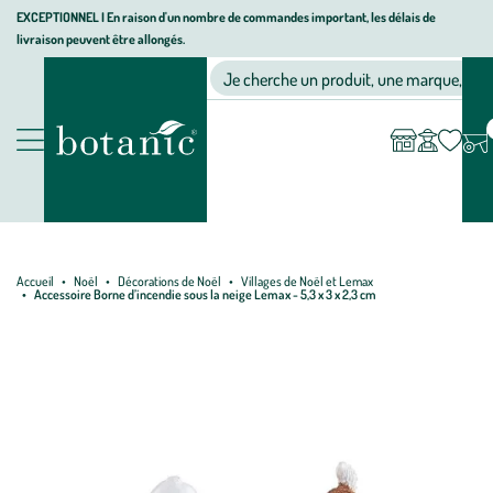
Aller
Aller
Aller
EXCEPTIONNEL I En raison d'un nombre de commandes important, les délais de
livraison peuvent être allongés.
à
au
au
Jardinerie écologique, animalerie, décoration, alimentation bio bot
la
contenu
pied
Ma
Nos magasins
Mon
Je cherche un produit, une marque, un co
liste
compte
navigation
principal
de
d’envies
page
Nos produits
Accueil
Noël
Décorations de Noël
Villages de Noël et Lemax
Accessoire Borne d’incendie sous la neige Lemax - 5,3 x 3 x 2,3 cm