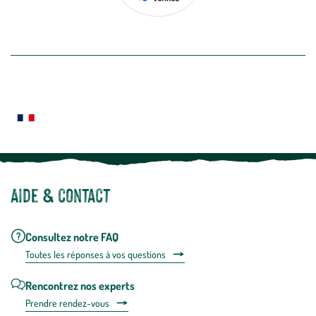
désabon
intégré
En savoir plus
dans
la
newslette
En
Le saviez-vous ?
savoir
plus
Notre site botanic® a été pensé, créé et développé en FRANCE
Aide & contact
Consultez notre FAQ
Toutes les répons
es à vos questions
Rencontrez nos experts
Prendre rendez-vous