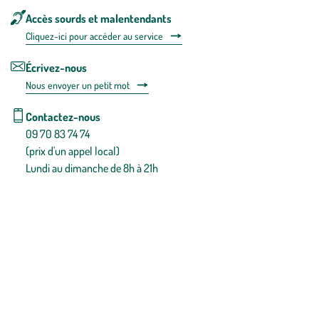
Accès sourds et malentendants
Cliquez-ici pour accéder au service
Écrivez-nous
Nous envoyer un petit mot
Contactez-nous
09 70 83 74 74
(prix d'un appel local)
Lundi au dimanche de 8h à 21h
Conditions générales de vente
Conditions générales d'utilisation
Mentions légales
Politique de confidentialité & cookies
Pièces détachées
Plan du site
Gestion des cookies
Pour votre santé, évitez de manger entre les repas,
www.mangerbouger.fr
.
L’abus d’alcool est dangereux pour la santé, à consommer avec