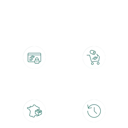
botanic®, les jardineries expertes du végétal depuis 1995.
Paiement 100% sécurisé
Click & Collect
CB, PayPal, carte cadeau, Alma 3x ou
retrait gratuit en magasin sous 2h
4x