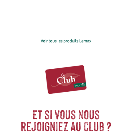
et la diversité de ses animations de Noël mais aussi les collections My
Village, Luville ou encore les
villages animés
en bois Festilight.
botanic® vous propose une large de gamme de produits : maisons
animées, scènes, sapins miniatures, accessoires d’éclairage, figurines
Voir plus
et éléments paysager, en prévision de Noël !
Voir tous les produits Lemax
Et si vous nous
rejoigniez au club ?