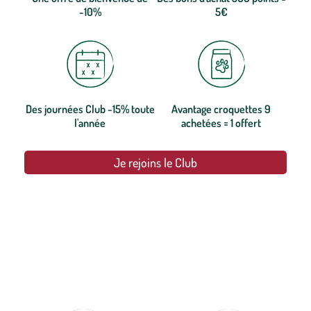
-10%
5€
Des journées Club -15% toute
Avantage croquettes 9
l'année
achetées = 1 offert
Je rejoins le Club
botanic®, les jardineries expertes du végétal depuis 1995.