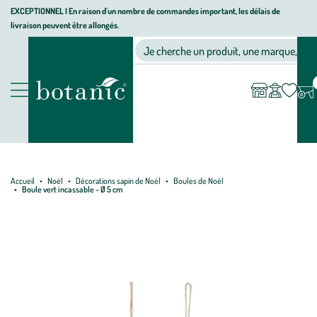
Aller
Aller
Aller
EXCEPTIONNEL I En raison d'un nombre de commandes important, les délais de
livraison peuvent être allongés.
à
au
au
Jardinerie écologique, animalerie, décoration, alimentation bio bot
la
contenu
pied
Ma
Nos magasins
Mon
Je cherche un produit, une marque, un co
liste
compte
navigation
principal
de
d’envies
page
Nos produits
Accueil
Noël
Décorations sapin de Noël
Boules de Noël
Boule vert incassable - Ø 5 cm