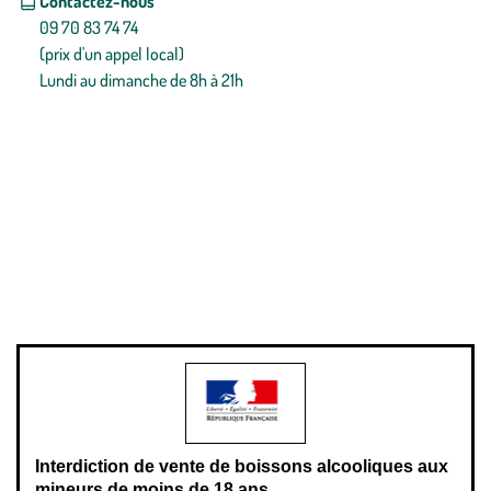
Contactez-nous
09 70 83 74 74
(prix d'un appel local)
Lundi au dimanche de 8h à 21h
Conditions générales de vente
Conditions générales d'utilisation
Mentions légales
Politique de confidentialité & cookies
Pièces détachées
Plan du site
Gestion des cookies
Pour votre santé, évitez de manger entre les repas,
www.mangerbouger.fr
.
L’abus d’alcool est dangereux pour la santé, à consommer avec
modération.
Interdiction de vente de boissons alcooliques aux
mineurs de moins de 18 ans