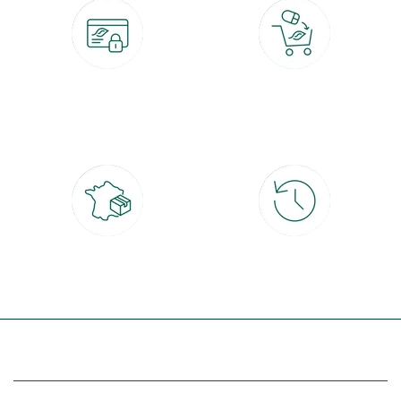
Paiement 100% sécurisé
Click & Collect
CB, PayPal, carte cadeau, Alma 3x ou
retrait gratuit en magasin sous 2h
4x
Livraison partout en France
30 jours pour changer d'avis
à domicile ou point relais
et retour gratuit en magasin