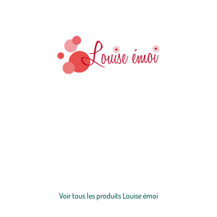
Louise Émoi c'est avant tout l'histoire d'une marque née d'une envie
d'entreprendre, de créer et d’innover de Louise, indéfectible
partenaire et de Matthieu, bouillonnant d’idées. Une marque de
savons
qui respectent les valeurs de leurs fondateurs, c'est une
marque dont les savons à froid sont fabriqués en conformité avec les
Voir plus
standards de la cosmétique et de l’agriculture biologique les plus
stricts, notamment en évitant le recours à l'huile de palme et en
Voir tous les produits Louise émoi
favorisant des producteurs locaux dès que possible.