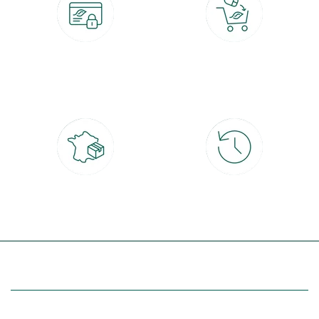
Paiement 100% sécurisé
Click & Collect
CB, PayPal, carte cadeau, Alma 3x ou
retrait gratuit en magasin sous 2h
4x
Livraison partout en France
30 jours pour changer d'avis
à domicile ou point relais
et retour gratuit en magasin
(Re)découvrez botanic®