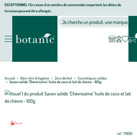
Aller
Aller
Aller
EXCEPTIONNEL I En raison d'un nombre de commandes important, les délais de
livraison peuvent être allongés.
à
au
au
Jardinerie écologique, animalerie, décoration, alimentation bio bot
la
contenu
pied
Ma
Nos magasins
Mon
Je cherche un produit, une marque, un co
liste
compte
navigation
principal
de
d’envies
page
Nos produits
Accueil
Bien-être & hygiène
Zéro déchet
Cosmétiques solides
Savon solide "Chèvrissime" huile de coco et lait de chèvre - 100g
Mettre
Mettre
à
à
jour
jour
réf : 716051