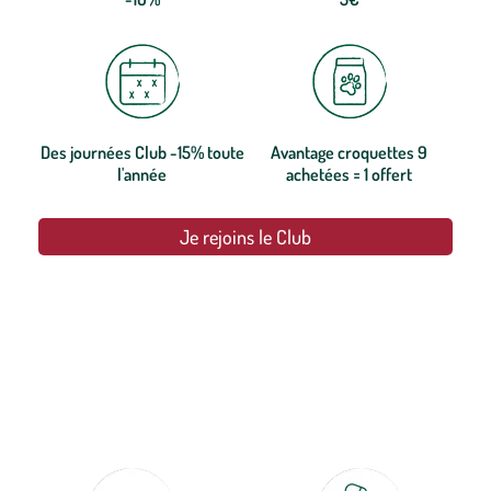
Des journées Club -15% toute
Avantage croquettes 9
l'année
achetées = 1 offert
Je rejoins le Club
botanic®, les jardineries expertes du végétal depuis 1995.