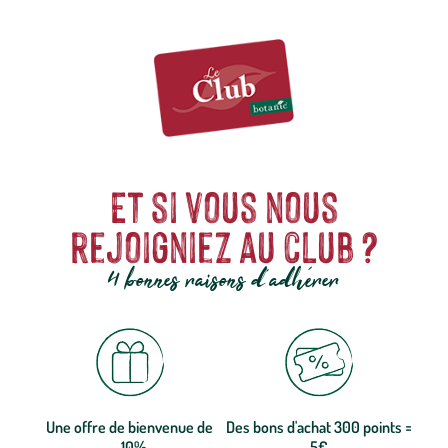
Et si vous nous
rejoigniez au club ?
4 bonnes raisons d'adhérer
Une offre de bienvenue de
Des bons d'achat 300 points =
-10%
5€