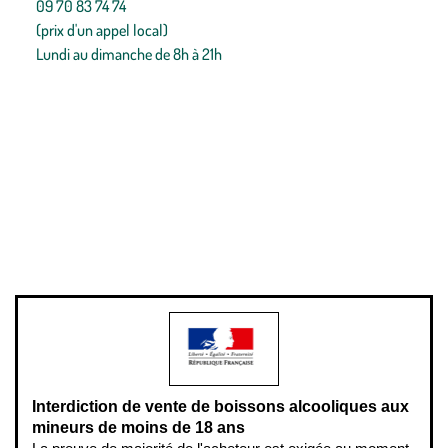
09 70 83 74 74
(prix d'un appel local)
Lundi au dimanche de 8h à 21h
Conditions générales de vente
Conditions générales d'utilisation
Mentions légales
Politique de confidentialité & cookies
Pièces détachées
Plan du site
Gestion des cookies
Pour votre santé, évitez de manger entre les repas,
www.mangerbouger.fr
.
L’abus d’alcool est dangereux pour la santé, à consommer avec
modération.
Interdiction de vente de boissons alcooliques aux
mineurs de moins de 18 ans