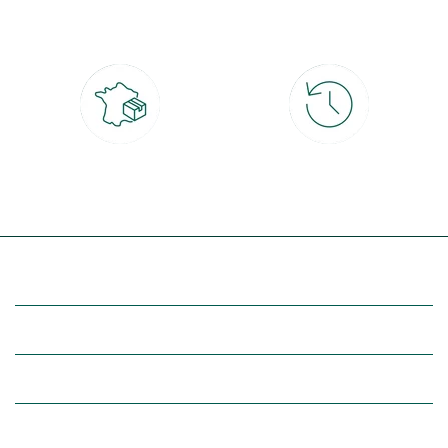
CB, PayPal, carte cadeau, Alma 3x ou
retrait gratuit en magasin sous 2h
4x
Livraison partout en France
30 jours pour changer d'avis
à domicile ou point relais
et retour gratuit en magasin
(Re)découvrez botanic®
Entre vous et nous
Nos univers botanic®