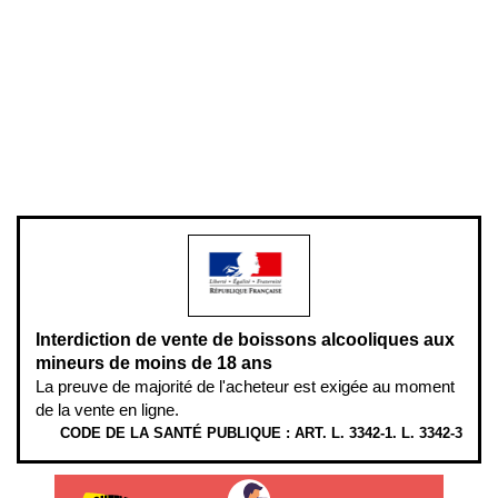
Conditions générales de vente
Conditions générales d'utilisation
Mentions légales
Politique de confidentialité & cookies
Pièces détachées
Plan du site
Gestion des cookies
Pour votre santé, évitez de manger entre les repas,
www.mangerbouger.fr
.
L’abus d’alcool est dangereux pour la santé, à consommer avec
modération.
Interdiction de vente de boissons alcooliques aux
mineurs de moins de 18 ans
La preuve de majorité de l'acheteur est exigée au moment
de la vente en ligne.
CODE DE LA SANTÉ PUBLIQUE : ART. L. 3342-1. L. 3342-3
ÉTHYLOTESTS EN VENTE SUR CE SITE. L’ALCOOL EST EN CAUSE