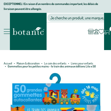
Aller
Aller
Aller
EXCEPTIONNEL I En raison d'un nombre de commandes important, les délais de
livraison peuvent être allongés.
à
au
au
Jardinerie écologique, animalerie, décoration, alimentation bio bot
la
contenu
pied
Ma
Nos magasins
Mon
Je cherche un produit, une marque, un co
liste
compte
navigation
principal
de
d’envies
page
Nos produits
Accueil
Maison & décoration
Le coin des enfants
Livres pour enfants
Gommettes pour les petites mains - le train des animaux éditions Lito x 50