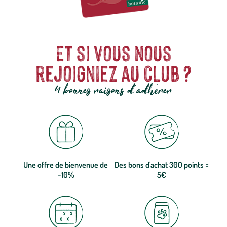
Et si vous nous
rejoigniez au club ?
4 bonnes raisons d'adhérer
Une offre de bienvenue de
Des bons d'achat 300 points =
-10%
5€