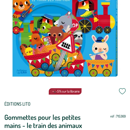
-5% sur la librairie
Mettre
Mettre
ÉDITIONS LITO
à
à
Gommettes pour les petites
jour
jour
réf : 715369
mains - le train des animaux