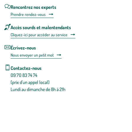
Rencontrez nos experts
Prendre rendez-vous
Accès sourds et malentendants
Cliquez-ici pour accéder au service
Écrivez-nous
Nous envoyer un petit mot
Contactez-nous
09 70 83 74 74
(prix d'un appel local)
Lundi au dimanche de 8h à 21h
Conditions générales de vente
Conditions générales d'utilisation
Mentions légales
Politique de confidentialité & cookies
Pièces détachées
Plan du site
Gestion des cookies