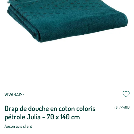
Mettre
Mettre
VIVARAISE
à
à
Drap de douche en coton coloris
jour
jour
réf : 714018
pétrole Julia - 70 x 140 cm
Aucun avis client