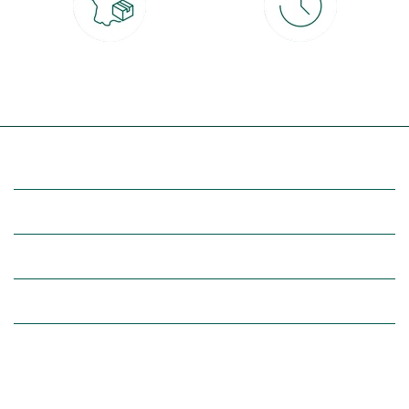
Livraison partout en France
30 jours pour changer d'avis
à domicile ou point relais
et retour gratuit en magasin
(Re)découvrez botanic®
Entre vous et nous
Nos univers botanic®
(Re)connectez-vous avec la nature, inspirez-vous et profitez de
nos offres exclusives !