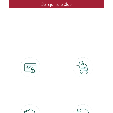
Je rejoins le Club
botanic®, les jardineries expertes du végétal depuis 1995.
Paiement 100% sécurisé
Click & Collect
CB, PayPal, carte cadeau, Alma 3x ou
retrait gratuit en magasin sous 2h
4x