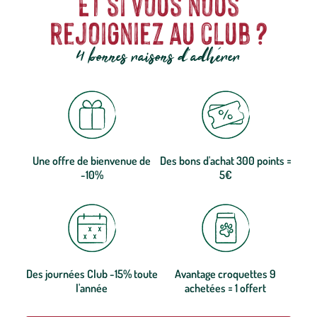
Et si vous nous
rejoigniez au club ?
4 bonnes raisons d'adhérer
Une offre de bienvenue de
Des bons d'achat 300 points =
-10%
5€
Des journées Club -15% toute
Avantage croquettes 9
l'année
achetées = 1 offert