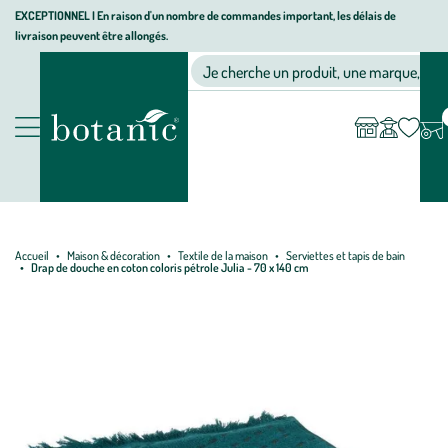
Aller
Aller
Aller
EXCEPTIONNEL I En raison d'un nombre de commandes important, les délais de
livraison peuvent être allongés.
à
au
au
Jardinerie écologique, animalerie, décoration, alimentation bio bot
la
contenu
pied
Ma
Nos magasins
Mon
Je cherche un produit, une marque, un co
liste
compte
navigation
principal
de
d’envies
page
Nos produits
Accueil
Maison & décoration
Textile de la maison
Serviettes et tapis de bain
Drap de douche en coton coloris pétrole Julia - 70 x 140 cm