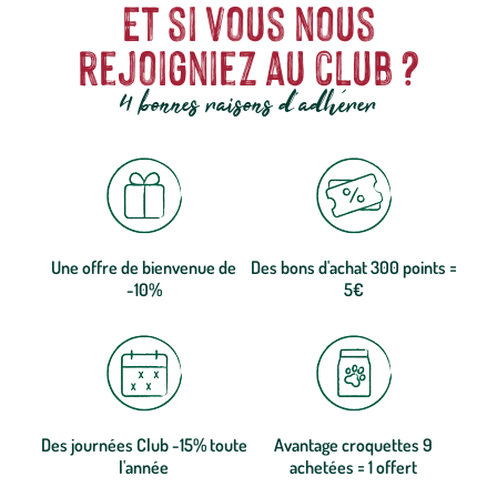
Et si vous nous
rejoigniez au club ?
4 bonnes raisons d'adhérer
Une offre de bienvenue de
Des bons d'achat 300 points =
-10%
5€
Des journées Club -15% toute
Avantage croquettes 9
l'année
achetées = 1 offert