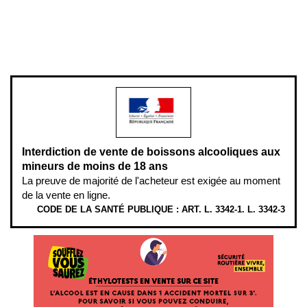
Pour votre santé, évitez de manger entre les repas,
www.mangerbouger.fr
.
L’abus d’alcool est dangereux pour la santé, à consommer avec
modération.
Interdiction de vente de boissons alcooliques aux
mineurs de moins de 18 ans
La preuve de majorité de l'acheteur est exigée au moment
de la vente en ligne.
CODE DE LA SANTÉ PUBLIQUE : ART. L. 3342-1. L. 3342-3
ÉTHYLOTESTS EN VENTE SUR CE SITE. L’ALCOOL EST EN CAUSE