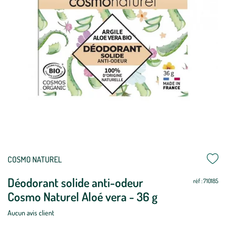
Mettre
Mettre
COSMO NATUREL
à
à
Déodorant solide anti-odeur
jour
jour
réf : 710185
Cosmo Naturel Aloé vera - 36 g
Aucun avis client