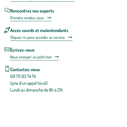
Rencontrez nos experts
Prendre rendez-vous
Accès sourds et malentendants
Cliquez-ici pour accéder au service
Écrivez-nous
Nous envoyer un petit mot
Contactez-nous
09 70 83 74 74
(prix d'un appel local)
Lundi au dimanche de 8h à 21h
Conditions générales de vente
Conditions générales d'utilisation
Mentions légales
Politique de confidentialité & cookies
Pièces détachées
Plan du site
Gestion des cookies