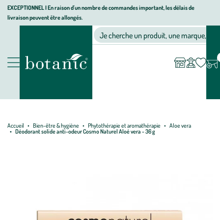
Aller
Aller
Aller
EXCEPTIONNEL I En raison d'un nombre de commandes important, les délais de
livraison peuvent être allongés.
à
au
au
Jardinerie écologique, animalerie, décoration, alimentation bio bot
la
contenu
pied
Ma
Nos magasins
Mon
Je cherche un produit, une marque, un co
liste
compte
navigation
principal
de
d’envies
page
Nos produits
Accueil
Bien-être & hygiène
Phytothérapie et aromathérapie
Aloe vera
Déodorant solide anti-odeur Cosmo Naturel Aloé vera - 36 g