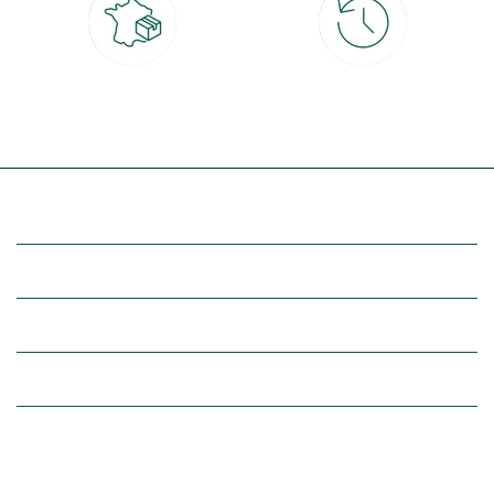
Livraison partout en France
30 jours pour changer d'avis
à domicile ou point relais
et retour gratuit en magasin
(Re)découvrez botanic®
Entre vous et nous
Nos univers botanic®
(Re)connectez-vous avec la nature, inspirez-vous et profitez de