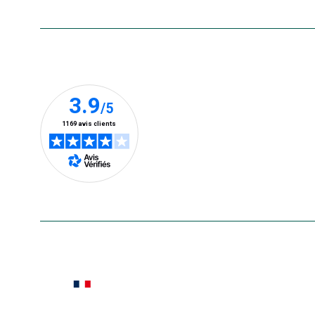
Nos clients prennent la parole
En savoir plus
Le saviez-vous ?
Notre site botanic® a été pensé, créé et développé