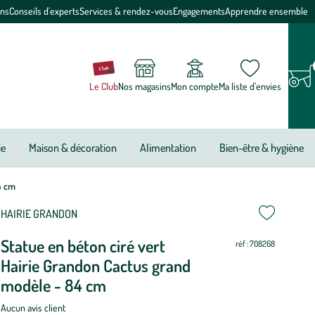
ons
Conseils d'experts
Services & rendez-vous
Engagements
Apprendre ensemble
Le Club
Nos magasins
Mon compte
Ma liste d’envies
ie
Maison & décoration
Alimentation
Bien-être & hygiène
4 cm
HAIRIE GRANDON
Statue en béton ciré vert
réf : 708268
Hairie Grandon Cactus grand
modèle - 84 cm
Aucun avis client