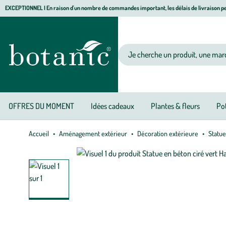
Aller
Aller
Aller
EXCEPTIONNEL I En raison d'un nombre de commandes important, les délais de livraison pe
à
au
au
Jardinerie écologique, animalerie, décoration, alimentation bio botanic®
la
contenu
pied
navigation
principal
de
Votre recherche
page
OFFRES DU MOMENT
Idées cadeaux
Plantes & fleurs
Pot
Accueil
Aménagement extérieur
Décoration extérieure
Statue