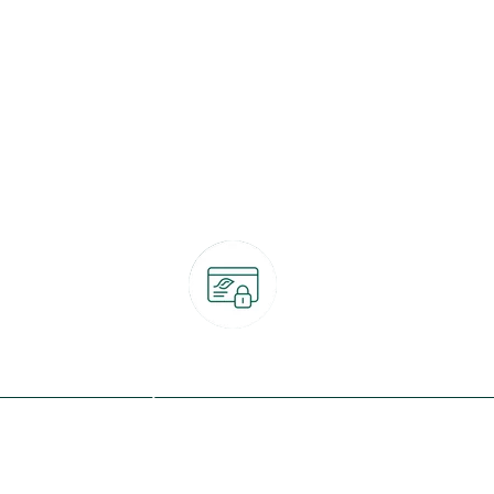
Paiement 100% sécurisé
CB, PayPal, carte cadeau, Alma 3x ou 4x
ret