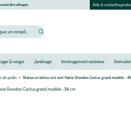
Aide & contact
Inspirati
uvent être allongés.
ager & verger
Jardinage
Aménagement extérieur
Animaler
s de jardin
Statue en béton ciré vert Hairie Grandon Cactus grand modèle - 8
Afficher
le
zoom
pour
l’image
1
sur
1