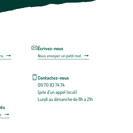
vous
désabonner
en
utilisant
le
lien
de
désabonnem
intégré
Écrivez-nous
dans
ns
Nous envoyer un petit mot
la
newsletter.
En
savoir
Contactez-nous
plus
09 70 83 74 74
(prix d'un appel local)
Lundi au dimanche de 8h à 21h
nts
e