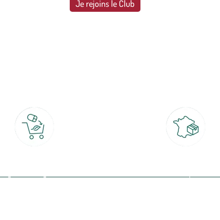
Je rejoins le Club
botanic®, les jardineries expertes du végétal depuis 1995.
Click & Collect
Livraison partout en Fran
rait gratuit en magasin sous 2h
à domicile ou point relais