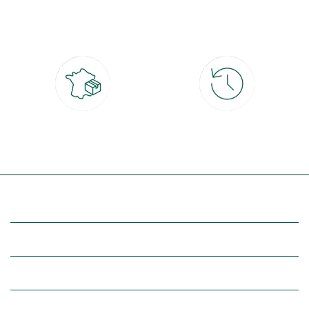
Paiement 100% sécurisé
Click & Collect
CB, PayPal, carte cadeau, Alma 3x ou
retrait gratuit en magasin sous 2h
4x
Livraison partout en France
30 jours pour changer d'avis
à domicile ou point relais
et retour gratuit en magasin
(Re)découvrez botanic®
Entre vous et nous
Nos univers botanic®