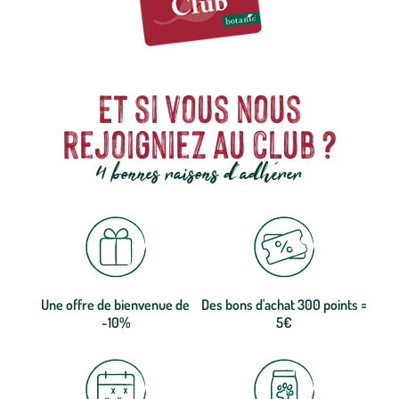
Et si vous nous
rejoigniez au club ?
4 bonnes raisons d'adhérer
Une offre de bienvenue de
Des bons d'achat 300 points =
-10%
5€