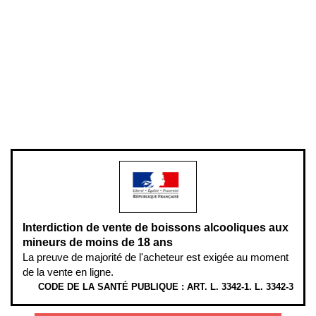
Conditions générales de vente
Conditions générales d'utilisation
Mentions légales
Politique de confidentialité & cookies
Pièces détachées
Plan du site
Gestion des cookies
Pour votre santé, évitez de manger entre les repas,
www.mangerbouger.fr
.
L’abus d’alcool est dangereux pour la santé, à consommer avec
modération.
Interdiction de vente de boissons alcooliques aux
mineurs de moins de 18 ans
La preuve de majorité de l'acheteur est exigée au moment
de la vente en ligne.
CODE DE LA SANTÉ PUBLIQUE : ART. L. 3342-1. L. 3342-3