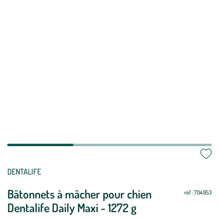
Mettre
Mettre
DENTALIFE
à
à
Bâtonnets à mâcher pour chien
jour
jour
réf : 704953
Dentalife Daily Maxi - 1272 g