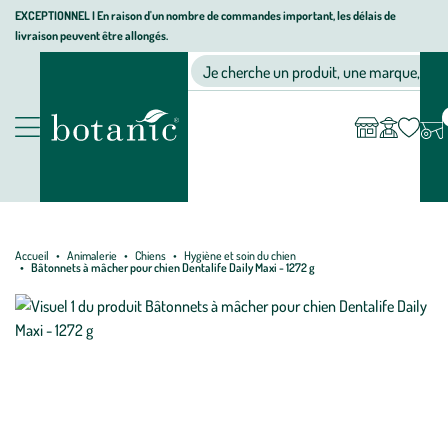
Aller
Aller
Aller
EXCEPTIONNEL I En raison d'un nombre de commandes important, les délais de
livraison peuvent être allongés.
à
au
au
Jardinerie écologique, animalerie, décoration, alimentation bio bot
la
contenu
pied
Ma
Nos magasins
Mon
Je cherche un produit, une marque, un co
liste
compte
navigation
principal
de
d’envies
page
Nos produits
Accueil
Animalerie
Chiens
Hygiène et soin du chien
Bâtonnets à mâcher pour chien Dentalife Daily Maxi - 1272 g