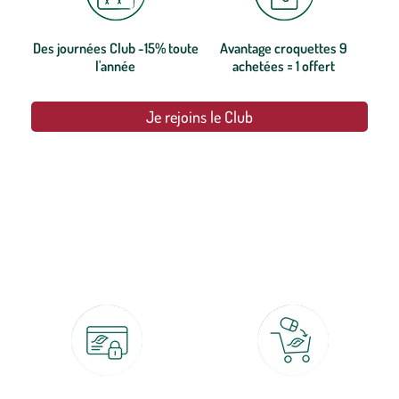
Des journées Club -15% toute
Avantage croquettes 9
l'année
achetées = 1 offert
Je rejoins le Club
botanic®, les jardineries expertes du végétal depuis 1995.