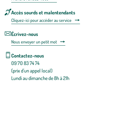
Accès sourds et malentendants
Cliquez-ici pour accéder au service
Écrivez-nous
Nous envoyer un petit mot
Contactez-nous
09 70 83 74 74
(prix d'un appel local)
Lundi au dimanche de 8h à 21h
Conditions générales de vente
Conditions générales d'utilisation
Mentions légales
Politique de confidentialité & cookies
Pièces détachées
Plan du site
Gestion des cookies
Pour votre santé, évitez de manger entre les repas,
www.mangerbouger.fr
.
L’abus d’alcool est dangereux pour la santé, à consommer avec