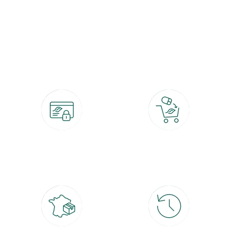
botanic®, les jardineries expertes du végétal depuis 1995.
Paiement 100% sécurisé
Click & Collect
CB, PayPal, carte cadeau, Alma 3x ou
retrait gratuit en magasin sous 2h
4x