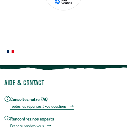
de
désabon
intégré
En savoir plus
dans
la
newslette
En
Le saviez-vous ?
savoir
plus
Notre site botanic® a été pensé, créé et développé en FRANCE
Aide & contact
Consultez notre FAQ
Toutes les répons
es à vos questions
Rencontrez nos experts
Prendre rendez-vous