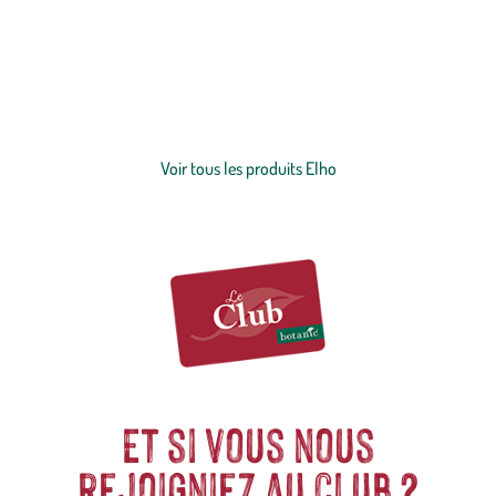
Depuis plus de 60 ans, elho façonne des
pots
et
jardinières
qui allient
design, durabilité et passion pour la nature. Marque néerlandaise
incontournable, elho crée des produits 100% recyclés et recyclables
à base d’énergie verte pour végétaliser chaque espace :
maison
,
terrasse, balcon ou jardin. Leur mission est simple et inspirante : offrir
Voir plus
de la place à la nature dans notre quotidien. La production ne
fonctionne qu’à l’énergie renouvelable et elho prône la qualité
Voir tous les produits Elho
durable et le zéro déchet grâce à leurs pots 100% recyclables.
Acheter des produits elho c’est avant tout habiller vos
plantes
à
votre goût.
Et si vous nous
rejoigniez au club ?