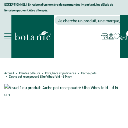
Aller
Aller
Aller
EXCEPTIONNEL I En raison d'un nombre de commandes important, les délais de
livraison peuvent être allongés.
à
au
au
Jardinerie écologique, animalerie, décoration, alimentation bio bot
la
contenu
pied
Ma
Nos magasins
Mon
Je cherche un produit, une marque, un co
liste
compte
navigation
principal
de
d’envies
page
Nos produits
Accueil
Plantes & fleurs
Pots, bacs et jardinières
Cache-pots
Cache pot rose poudré Elho Vibes fold - Ø 14 cm