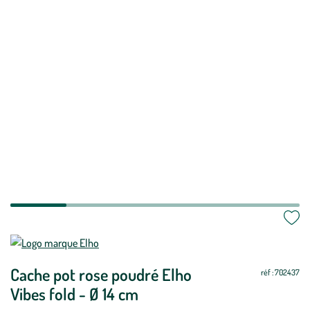
Mettre
Mettre
à
à
Cache pot rose poudré Elho
jour
jour
réf : 702437
Vibes fold - Ø 14 cm