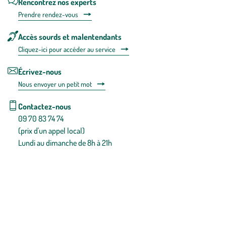
Rencontrez nos experts
Prendre rendez-vous
Accès sourds et malentendants
Cliquez-ici pour accéder au service
Écrivez-nous
Nous envoyer un petit mot
Contactez-nous
09 70 83 74 74
(prix d'un appel local)
Lundi au dimanche de 8h à 21h
Conditions générales de vente
Conditions générales d'utilisation
Mentions légales
Politique de confidentialité & cookies
Pièces détachées
Plan du site
Gestion des cookies
Pour votre santé, évitez de manger entre les repas,