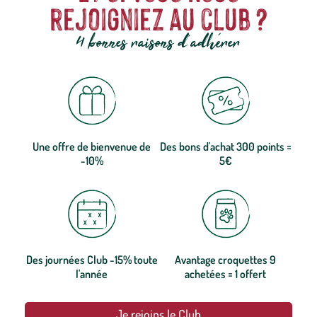
rejoigniez au club ?
4 bonnes raisons d'adhérer
Une offre de bienvenue de
Des bons d'achat 300 points =
-10%
5€
Des journées Club -15% toute
Avantage croquettes 9
l'année
achetées = 1 offert
Je rejoins le Club