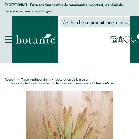
Aller
Aller
Aller
EXCEPTIONNEL I En raison d'un nombre de commandes important, les délais de
livraison peuvent être allongés.
à
au
au
Jardinerie écologique, animalerie, décoration, alimentation bio bot
la
contenu
pied
Ma
Nos magasins
Mon
Je cherche un produit, une marque, un co
liste
compte
navigation
principal
de
d’envies
page
Nos produits
Accueil
Maison & décoration
Décoration de la maison
Fleurs et plantes artificielles
Roseaux artificiels en pot blanc - 45 cm