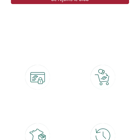
botanic®, les jardineries expertes du végétal depuis 1995.
Paiement 100% sécurisé
Click & Collect
CB, PayPal, carte cadeau, Alma 3x ou
retrait gratuit en magasin sous 2h
4x