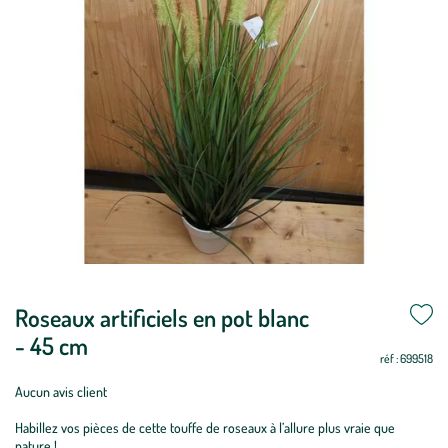
Mettre
Roseaux artificiels en pot blanc
Mettre
à
à
- 45 cm
jour
jour
réf : 699518
Aucun avis client
Habillez vos pièces de cette touffe de roseaux à l’allure plus vraie que
nature !