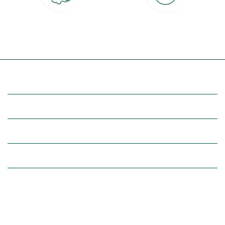
Livraison partout en France
30 jours pour changer d'avis
à domicile ou point relais
et retour gratuit en magasin
(Re)découvrez botanic®
Entre vous et nous
Nos univers botanic®
(Re)connectez-vous avec la nature, inspirez-vous et profitez de
nos offres exclusives !