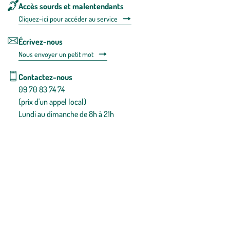
Accès sourds et malentendants
Cliquez-ici pour accéder au service
Écrivez-nous
Nous envoyer un petit mot
Contactez-nous
09 70 83 74 74
(prix d'un appel local)
Lundi au dimanche de 8h à 21h
Conditions générales de vente
Conditions générales d'utilisation
Mentions légales
Politique de confidentialité & cookies
Pièces détachées
Plan du site
Gestion des cookies
Pour votre santé, évitez de manger entre les repas,
www.mangerbouger.fr
.
L’abus d’alcool est dangereux pour la santé, à consommer avec
modération.