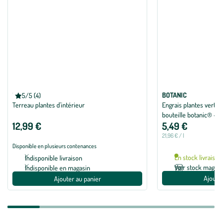
BOTANIC®
BOTANIC
5/5 (4)
Note moyenne de 5 sur 5 avec 4 avis
Terreau plantes d'intérieur
Engrais plantes vertes 
bouteille botanic® - 
12,99 €
5,49 €
21,96 € / l
Disponible en plusieurs contenances
En stock livraiso
Indisponible livraison
Voir stock magas
Indisponible en magasin
Ajoute
Ajouter au panier