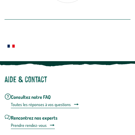
désabon
intégré
En savoir plus
dans
la
newslette
En
Le saviez-vous ?
savoir
plus
Notre site botanic® a été pensé, créé et développé en FRANCE
Aide & contact
Consultez notre FAQ
Toutes les répons
es à vos questions
Rencontrez nos experts
Prendre rendez-vous