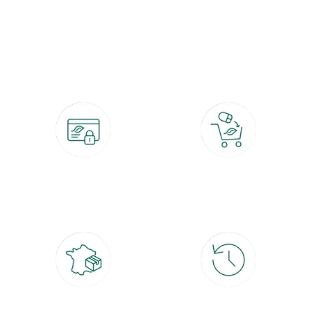
botanic®, les jardineries expertes du végétal depuis 1995.
Paiement 100% sécurisé
Click & Collect
CB, PayPal, carte cadeau, Alma 3x ou
retrait gratuit en magasin sous 2h
4x
Livraison partout en France
30 jours pour changer d'avis