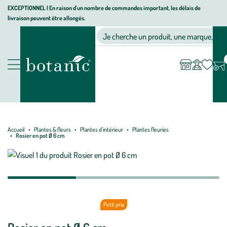
Aller
Aller
Aller
EXCEPTIONNEL I En raison d'un nombre de commandes important, les délais de
livraison peuvent être allongés.
à
au
au
Jardinerie écologique, animalerie, décoration, alimentation bio bot
la
contenu
pied
Ma
Nos magasins
Mon
Je cherche un produit, une marque, un co
liste
compte
navigation
principal
de
d’envies
page
Nos produits
Accueil
Plantes & fleurs
Plantes d’intérieur
Plantes fleuries
Rosier en pot Ø 6 cm
Petit prix