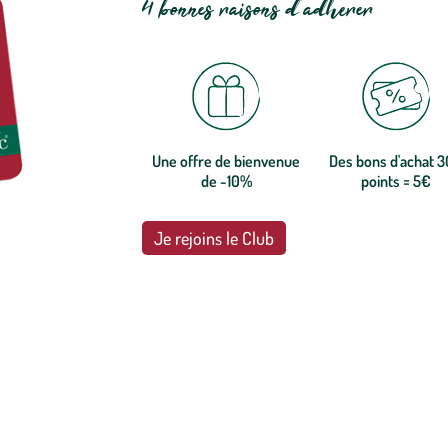
4 bonnes raisons d'adhérer
Une offre de bienvenue
Des bons d'achat 
de -10%
points = 5€
Je rejoins le Club
botanic®, les jardineries expertes du végétal depuis 1995.