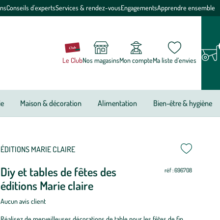
ons
Conseils d'experts
Services & rendez-vous
Engagements
Apprendre ensemble
Le Club
Nos magasins
Mon compte
Ma liste d’envies
ie
Maison & décoration
Alimentation
Bien-être & hygiène
ettre
ettre
ÉDITIONS MARIE CLAIRE
Diy et tables de fêtes des
ur
ur
réf : 696708
éditions Marie claire
Aucun avis client
Réalisez de merveilleuses décorations de table pour les fêtes de fin