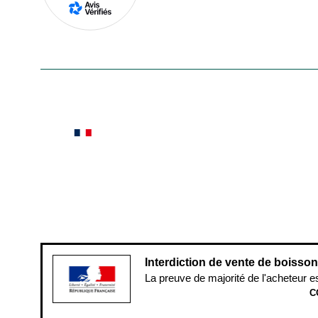
En savoir plus
Le saviez-vous ?
Notre site botanic® a été pensé, créé et développé
Conditions générales de vente
Conditions g
Pour votre santé, évitez de manger ent
Interdiction de vente de boisso
La preuve de majorité de l'acheteur e
C