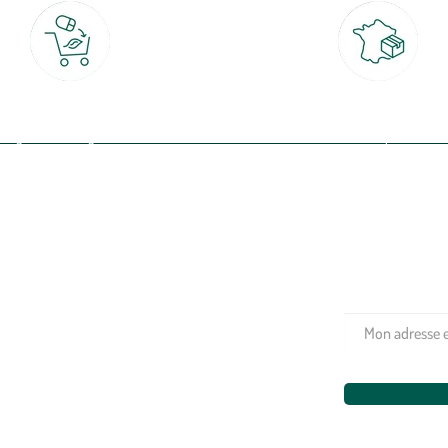
Click & Collect
Livraison partout en Fran
rait gratuit en magasin sous 2h
à domicile ou point relais
(Re)connectez-v
profitez de nos 
Plantes & fleurs
Potager & verger
Jardinage
Aménagement extérieur
Maison & décoration
Animalerie
Alimentation