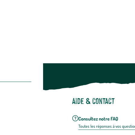
Bien-être & hygiène
Restons c
Noël
Suivez-nou
Suiv
Aide & contact
Consultez notre FAQ
Toutes les répons
es à vos questio