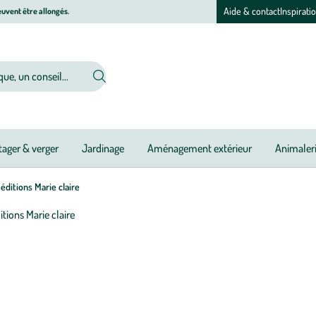
Aide & contact
Inspirati
uvent être allongés.
ager & verger
Jardinage
Aménagement extérieur
Animaler
éditions Marie claire
Afficher
le
M
M
zoom
à
à
pour
jo
jo
l’image
1
sur
1