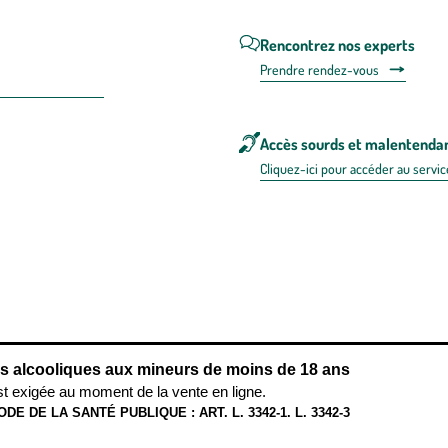
Rencontrez nos experts
Prendre rendez-vous
Accès sourds et malentenda
Cliquez-ici pour accéder au servic
 en FRANCE
énérales d'utilisation
Mentions légales
Politique de confidentialité & cookies
Pièces
re les repas,
www.mangerbouger.fr
.
L’abus d’alcool est dangereux pour l
ns alcooliques aux mineurs de moins de 18 ans
st exigée au moment de la vente en ligne.
ODE DE LA SANTÉ PUBLIQUE : ART. L. 3342-1. L. 3342-3