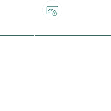
Paiement 100% sécurisé
CB, PayPal, carte cadeau, Alma 3x ou 4x
ret
Qui sommes-nous ?
Notre programme de fidélité
Nos engagements
Nos magasins
botanic® société à mission
Nos services & rendez-vous
Le fonds de dotation botanic
Nos conseils d'experts
Espace presse
Nos garanties
Travailler chez botanic®
Nos conditions de livraison
Nos offres d'emploi
Le retrait en magasin 2h