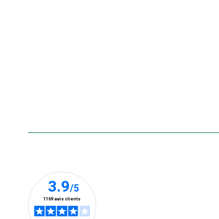
Nos offres du moment
Nos marques
La carte cadeau botanic®
Collecte de vos produits
usagés
Rappels de produits
Aide & contact
Foire aux questions
Accessibilité : non conforme
Nos clients prennent la parole