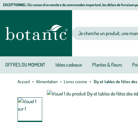
Aller
Aller
Aller
EXCEPTIONNEL I En raison d'un nombre de commandes important, les délais de livraison pe
à
au
au
Jardinerie écologique, animalerie, décoration, alimentation bio botanic®
la
contenu
pied
navigation
principal
de
Votre recherche
page
OFFRES DU MOMENT
Idées cadeaux
Plantes & fleurs
Pot
Accueil
Alimentation
Livres cuisine
Diy et tables de fêtes des 