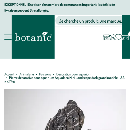
Aller
Aller
Aller
EXCEPTIONNEL I En raison d'un nombre de commandes important, les délais de
livraison peuvent être allongés.
à
au
au
Jardinerie écologique, animalerie, décoration, alimentation bio bot
la
contenu
pied
Ma
Nos magasins
Mon
Je cherche un produit, une marque, un co
liste
compte
navigation
principal
de
d’envies
page
Nos produits
Accueil
Animalerie
Poissons
Décoration pour aquarium
Pierre décorative pour aquarium Aquadeco Mini Landscape dark grand modèle - 2,3
à 2,7 kg