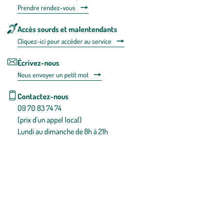
Prendre rendez-vous
Accès sourds et malentendants
Cliquez-ici pour accéder au service
Écrivez-nous
Nous envoyer un petit mot
Contactez-nous
09 70 83 74 74
(prix d'un appel local)
Lundi au dimanche de 8h à 21h
Conditions générales de vente
Conditions générales d'utilisation
Mentions légales
Politique de confidentialité & cookies
Pièces détachées
Plan du site
Gestion des cookies
Pour votre santé, évitez de manger entre les repas,
www.mangerbouger.fr
.