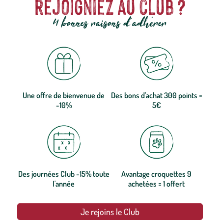
rejoigniez au club ?
4 bonnes raisons d'adhérer
Une offre de bienvenue de
Des bons d'achat 300 points =
-10%
5€
Des journées Club -15% toute
Avantage croquettes 9
l'année
achetées = 1 offert
Je rejoins le Club