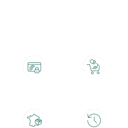
botanic®, les jardineries expertes du végétal depuis 1995.
Paiement 100% sécurisé
Click & Collect
CB, PayPal, carte cadeau, Alma 3x ou
retrait gratuit en magasin sous 2h
4x