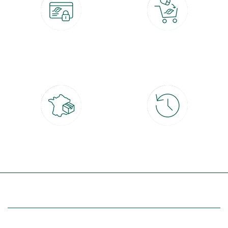
Paiement 100% sécurisé
Click & Collect
CB, PayPal, carte cadeau, Alma 3x ou
retrait gratuit en magasin sous 2h
4x
Livraison partout en France
30 jours pour changer d'avis
à domicile ou point relais
et retour gratuit en magasin
(Re)découvrez botanic®