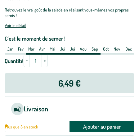
Graines
Retrouvez le vrai goût de la salade en réalisant vous-mêmes vos propres
de
semis !
laitue
Voir le détail
batavia
florine
C'est le moment de semer !
botanic®
-
Jan
Fev
Mar
Avr
Mai
Jui
Jui
Aou
Sep
Oct
Nov
Dec
graines
-
+
Quantité
à
semer
6,49 €
Livraison
Ajouter au panier
Plus que 3 en stock