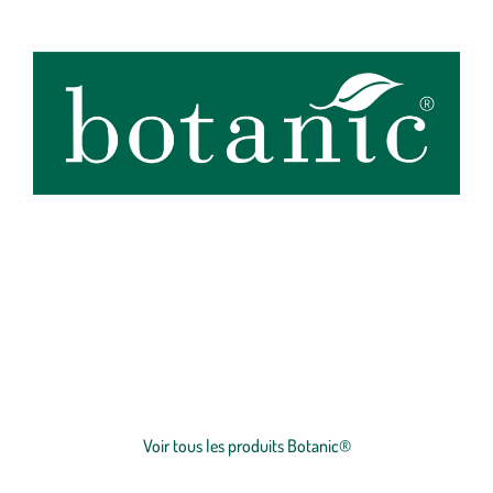
botanic®, expert du végétal, propose une large gamme de produits
de qualité et accessibles à tous. Les produits à marque botanic®
reflètent notre engagement pour la nature et nos valeurs.
Graines
et
plants
potagers, plantes fleuries et
arbustes
,
outillages
et
accessoires
du jardinier
… Nos produits répondent à un cahier des charges sans
Voir plus
concession sur la qualité, l'excellence environnementale et sociétale
et le prix juste.
Voir tous les produits Botanic®