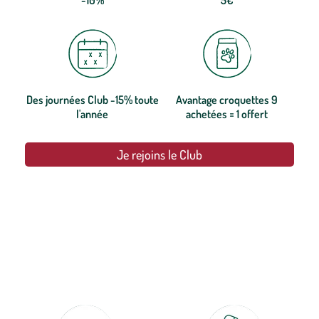
Des journées Club -15% toute
Avantage croquettes 9
l'année
achetées = 1 offert
Je rejoins le Club
botanic®, les jardineries expertes du végétal depuis 1995.