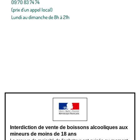
09 70 83 74 74
(prix d'un appel local)
Lundi au dimanche de 8h à 21h
Conditions générales de vente
Conditions générales d'utilisation
Mentions légales
Politique de confidentialité & cookies
Pièces détachées
Plan du site
Gestion des cookies
Pour votre santé, évitez de manger entre les repas,
www.mangerbouger.fr
.
L’abus d’alcool est dangereux pour la santé, à consommer avec
modération.
Interdiction de vente de boissons alcooliques aux
mineurs de moins de 18 ans