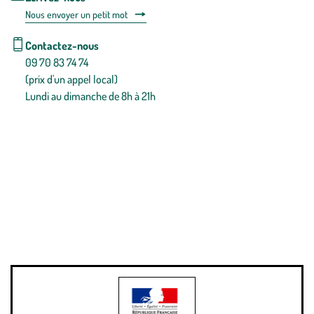
Nous envoyer un petit mot
Contactez-nous
09 70 83 74 74
(prix d'un appel local)
Lundi au dimanche de 8h à 21h
Conditions générales de vente
Conditions générales d'utilisation
Mentions légales
Politique de confidentialité & cookies
Pièces détachées
Plan du site
Gestion des cookies
Pour votre santé, évitez de manger entre les repas,
www.mangerbouger.fr
.
L’abus d’alcool est dangereux pour la santé, à consommer avec
modération.