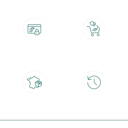
Paiement 100% sécurisé
Click & Collect
CB, PayPal, carte cadeau, Alma 3x ou
retrait gratuit en magasin sous 2h
4x
Livraison partout en France
30 jours pour changer d'avis
à domicile ou point relais
et retour gratuit en magasin