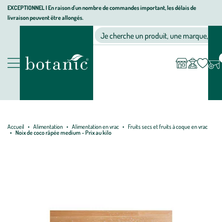
Aller
Aller
Aller
EXCEPTIONNEL I En raison d'un nombre de commandes important, les délais de
livraison peuvent être allongés.
à
au
au
Jardinerie écologique, animalerie, décoration, alimentation bio bot
la
contenu
pied
Ma
Nos magasins
Mon
Je cherche un produit, une marque, un co
liste
compte
navigation
principal
de
d’envies
page
Nos produits
Accueil
Alimentation
Alimentation en vrac
Fruits secs et fruits à coque en vrac
Noix de coco râpée medium - Prix au kilo