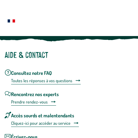
En
Le saviez-vous ?
savoir
plus
Notre site botanic® a été pensé, créé et développé en FRANCE
Aide & contact
Consultez notre FAQ
Toutes les répons
es à vos questions
Rencontrez nos experts
Prendre rendez-vous
Accès sourds et malentendants
Cliquez-ici pour accéder au service
Écrivez-nous