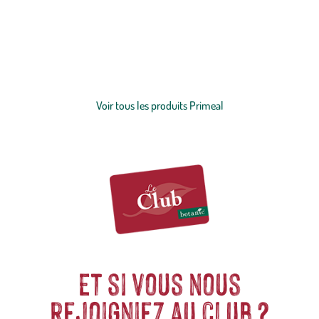
Depuis plus de 30 ans, Priméal développe une expertise unique
autour de cinq ingrédients essentiels :
légumineuses
, blé dur, sarrasin,
quinoa et
riz
. Spécialiste de la cuisine végétale et bio, Priméal
construit des filières agricoles durables et sélectionne des variétés
authentiques, choisies pour leur goût, leur origine et leur qualité.
Voir plus
Avec plus de 600 produits, Priméal rend le végétal accessible au
quotidien, simple à cuisiner et polyvalent. Son ambition : faire
Voir tous les produits Primeal
progresser l’alimentation en proposant des solutions bio qui allient
simplicité, exigence nutritionnelle et respect du vivant, pour
aujourd’hui et pour les générations à venir. Cultivons demain.
Et si vous nous
rejoigniez au club ?