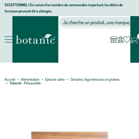
Aller
Aller
Aller
EXCEPTIONNEL I En raison d'un nombre de commandes important, les délais de
livraison peuvent être allongés.
à
au
au
Jardinerie écologique, animalerie, décoration, alimentation bio bot
la
contenu
pied
Ma
Nos magasins
Mon
Je cherche un produit, une marque, un co
liste
compte
navigation
principal
de
d’envies
page
Nos produits
Accueil
Alimentation
Epicerie salée
Céréales, légumineuses et graines
Taboulé - Prix au kilo