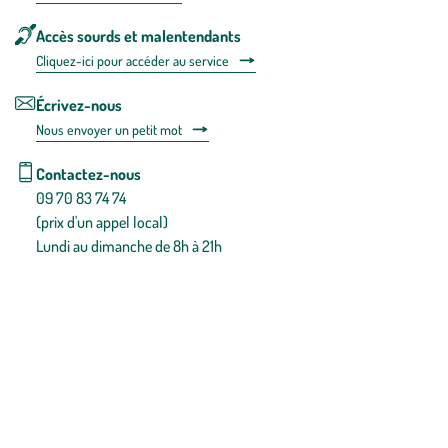
Accès sourds et malentendants
Cliquez-ici pour accéder au service
Écrivez-nous
Nous envoyer un petit mot
Contactez-nous
09 70 83 74 74
(prix d'un appel local)
Lundi au dimanche de 8h à 21h
Conditions générales de vente
Conditions générales d'utilisation
Mentions légales
Politique de confidentialité & cookies
Pièces détachées
Plan du site
Gestion des cookies
Pour votre santé, évitez de manger entre les repas,
www.mangerbouger.fr
.
L’abus d’alcool est dangereux pour la santé, à consommer avec