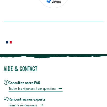
de
désabon
intégré
En savoir plus
dans
la
newslette
En
Le saviez-vous ?
savoir
plus
Notre site botanic® a été pensé, créé et développé en FRANCE
Aide & contact
Consultez notre FAQ
Toutes les répons
es à vos questions
Rencontrez nos experts
Prendre rendez-vous