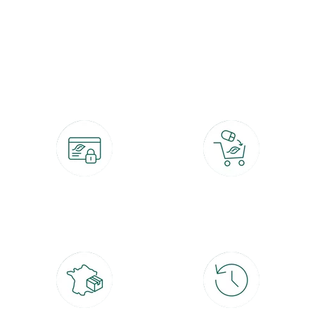
botanic®, les jardineries expertes du végétal depuis 1995.
Paiement 100% sécurisé
Click & Collect
CB, PayPal, carte cadeau, Alma 3x ou
retrait gratuit en magasin sous 2h
4x