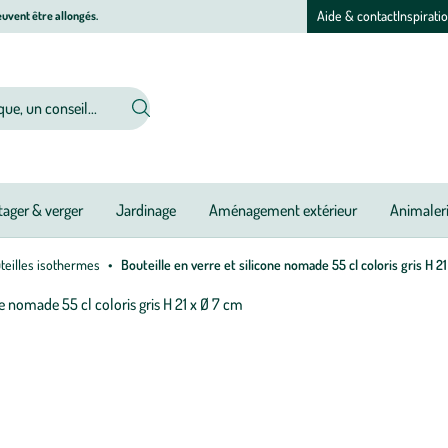
Aide & contact
Inspirati
uvent être allongés.
ager & verger
Jardinage
Aménagement extérieur
Animaler
uteilles isothermes
Bouteille en verre et silicone nomade 55 cl coloris gris H 2
Afficher
le
zoom
pour
l’image
1
sur
3