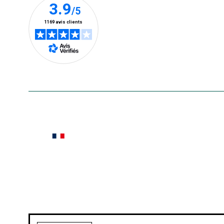
En savoir plus
Le saviez-vous ?
Notre site botanic® a été pensé, créé et développé
Conditions générales de vente
Conditions g
Pour votre santé, évitez de manger ent