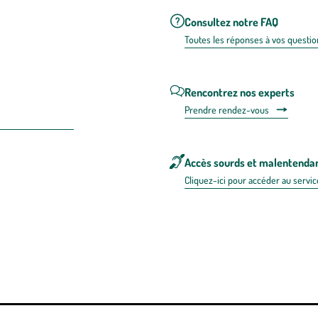
Consultez notre FAQ
Toutes les répons
es à vos questio
Rencontrez nos experts
Prendre rendez-vous
Accès sourds et malentenda
Cliquez-ici pour accéder au servic
 en FRANCE
énérales d'utilisation
Mentions légales
Politique de confidentialité & cookies
Pièces
re les repas,
www.mangerbouger.fr
.
L’abus d’alcool est dangereux pour l