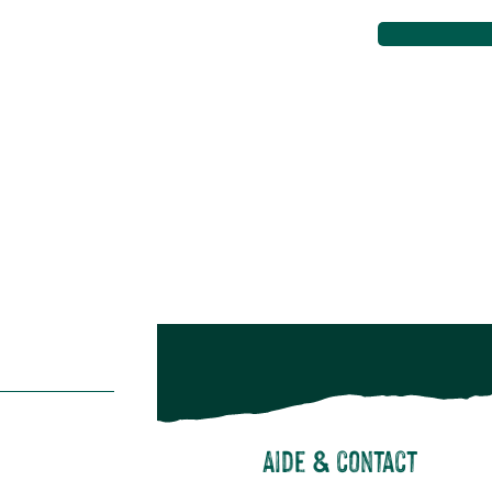
Maison & décoration
Animalerie
Alimentation
Bien-être & hygiène
Restons c
Noël
Suivez-nou
Suiv
Aide & contact