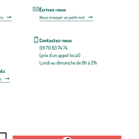
désabonnem
intégré
Écrivez-nous
dans
ns
Nous envoyer un petit mot
la
newsletter.
En
savoir
Contactez-nous
plus
09 70 83 74 74
(prix d'un appel local)
Lundi au dimanche de 8h à 21h
nts
e
 détachées
Plan du site
Gestion des cookies
a santé, à consommer avec modération.