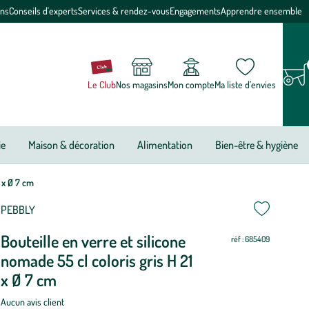
ons
Conseils d'experts
Services & rendez-vous
Engagements
Apprendre ensemble
Le Club
Nos magasins
Mon compte
Ma liste d’envies
ie
Maison & décoration
Alimentation
Bien-être & hygiène
1 x Ø 7 cm
PEBBLY
Bouteille en verre et silicone
réf : 685409
nomade 55 cl coloris gris H 21
x Ø 7 cm
Aucun avis client