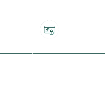
Paiement 100% sécurisé
CB, PayPal, carte cadeau, Alma 3x ou 4x
ret
Qui sommes-nous ?
Notre programme de fidélité
Nos engagements
Nos magasins
botanic® société à mission
Nos services & rendez-vous
Le fonds de dotation botanic
Nos conseils d'experts