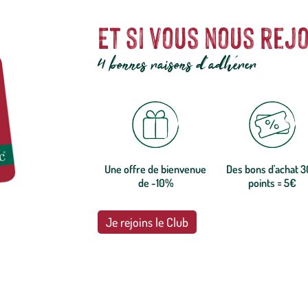
Et si vous nous rejo
4 bonnes raisons d'adhérer
Une offre de bienvenue
Des bons d'achat 
de -10%
points = 5€
Je rejoins le Club