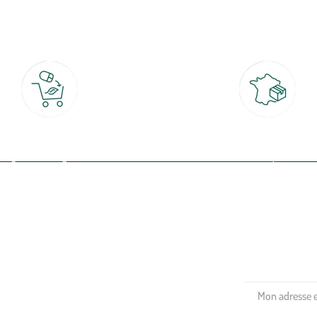
botanic®, les jardineries expertes du végétal depuis 1995.
Click & Collect
Livraison partout en Fran
rait gratuit en magasin sous 2h
à domicile ou point relais
(Re)connectez-v
profitez de nos 
Plantes & fleurs
Potager & verger
Jardinage
Aménagement extérieur