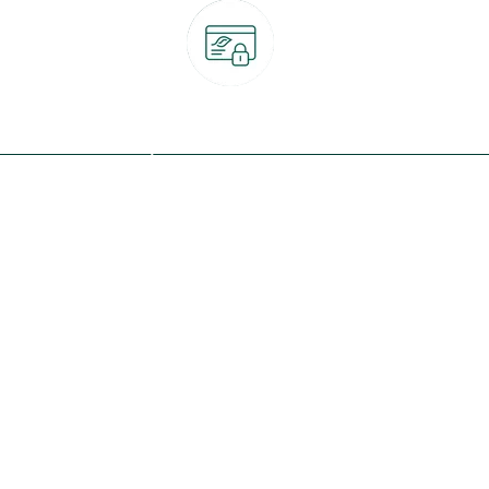
Paiement 100% sécurisé
CB, PayPal, carte cadeau, Alma 3x ou 4x
ret
Qui sommes-nous ?
Notre programme de fidélité
Nos engagements
Nos magasins
botanic® société à mission
Nos services & rendez-vous
Le fonds de dotation botanic
Nos conseils d'experts
Espace presse
Nos garanties
Travailler chez botanic®
Nos conditions de livraison
Nos offres d'emploi
Le retrait en magasin 2h