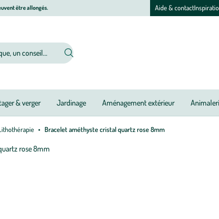
Aide & contact
Inspirati
uvent être allongés.
ager & verger
Jardinage
Aménagement extérieur
Animaler
Lithothérapie
Bracelet améthyste cristal quartz rose 8mm
Afficher
le
M
M
zoom
à
à
pour
jo
jo
l’image
L
1
l
sur
v
1