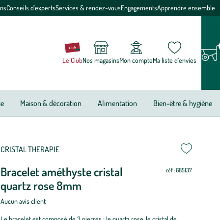
ons
Conseils d'experts
Services & rendez-vous
Engagements
Apprendre ensemble
Le Club
Nos magasins
Mon compte
Ma liste d’envies
ie
Maison & décoration
Alimentation
Bien-être & hygiène
ettre
ettre
CRISTAL THERAPIE
Bracelet améthyste cristal
ur
ur
réf : 685137
quartz rose 8mm
ire
a
Aucun avis client
idéo
Le bracelet est composé de 3 pierres : le quartz rose, le cristal de