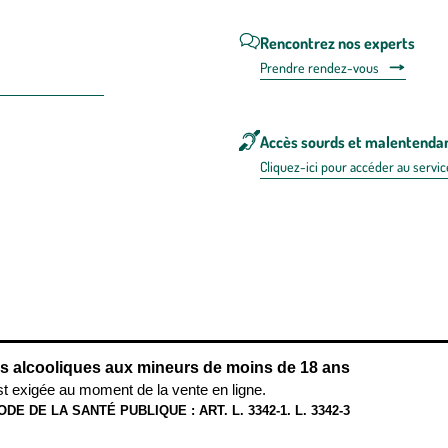
Rencontrez nos experts
Prendre rendez-vous
Accès sourds et malentenda
Cliquez-ici pour accéder au servic
 en FRANCE
énérales d'utilisation
Mentions légales
Politique de confidentialité & cookies
Pièces
re les repas,
www.mangerbouger.fr
.
L’abus d’alcool est dangereux pour l
ns alcooliques aux mineurs de moins de 18 ans
st exigée au moment de la vente en ligne.
ODE DE LA SANTÉ PUBLIQUE : ART. L. 3342-1. L. 3342-3