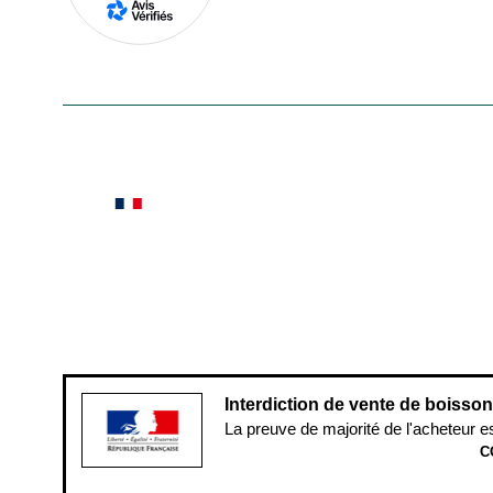
En savoir plus
Le saviez-vous ?
Notre site botanic® a été pensé, créé et développé
Conditions générales de vente
Conditions g
Pour votre santé, évitez de manger ent
Interdiction de vente de boisso
La preuve de majorité de l'acheteur e
C