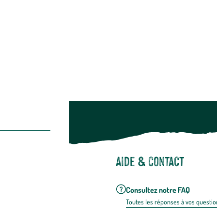
Bien-être & hygiène
Restons c
Noël
Suivez-nou
Suiv
Aide & contact
Consultez notre FAQ
Toutes les répons
es à vos questio