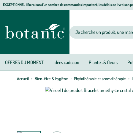
Aller
Aller
Aller
EXCEPTIONNEL I En raison d'un nombre de commandes important, les délais de livraison pe
à
au
au
Jardinerie écologique, animalerie, décoration, alimentation bio botanic®
la
contenu
pied
navigation
principal
de
Votre recherche
page
OFFRES DU MOMENT
Idées cadeaux
Plantes & fleurs
Pot
Accueil
Bien-être & hygiène
Phytothérapie et aromathérapie