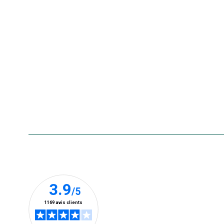
Nos offres du moment
Nos marques
La carte cadeau botanic®
Collecte de vos produits
usagés
Rappels de produits
Aide & contact
Foire aux questions
Accessibilité : non conforme
Nos clients prennent la parole