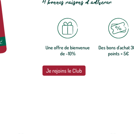
4 bonnes raisons d'adhérer
Une offre de bienvenue
Des bons d'achat 
de -10%
points = 5€
Je rejoins le Club
botanic®, les jardineries expertes du végétal depuis 1995.