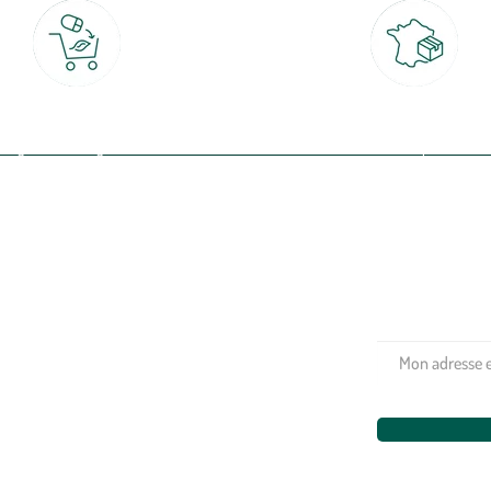
Click & Collect
Livraison partout en Fran
rait gratuit en magasin sous 2h
à domicile ou point relais
(Re)connectez-v
profitez de nos 
Plantes & fleurs
Potager & verger
Jardinage
Aménagement extérieur
Maison & décoration
Animalerie
Alimentation