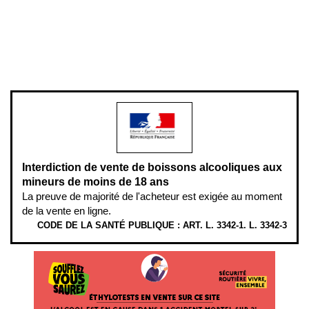
Pour votre santé, évitez de manger entre les repas,
www.mangerbouger.fr
.
L’abus d’alcool est dangereux pour la santé, à consommer avec
modération.
Interdiction de vente de boissons alcooliques aux
mineurs de moins de 18 ans
La preuve de majorité de l'acheteur est exigée au moment
de la vente en ligne.
CODE DE LA SANTÉ PUBLIQUE : ART. L. 3342-1. L. 3342-3
ÉTHYLOTESTS EN VENTE SUR CE SITE. L’ALCOOL EST EN CAUSE