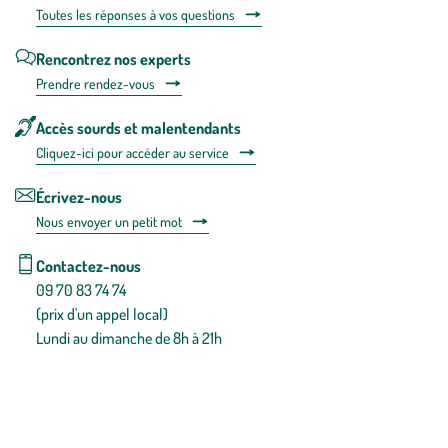
Toutes les répons
es à vos questions
Rencontrez nos experts
Prendre rendez-vous
Accès sourds et malentendants
Cliquez-ici pour accéder au service
Écrivez-nous
Nous envoyer un petit mot
Contactez-nous
09 70 83 74 74
(prix d'un appel local)
Lundi au dimanche de 8h à 21h
Conditions générales de vente
Conditions générales d'utilisation
Mentions légales
Politique de confidentialité & cookies
Pièces détachées
Plan du site
Gestion des cookies