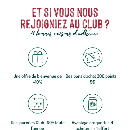
Et si vous nous
rejoigniez au club ?
4 bonnes raisons d'adhérer
Une offre de bienvenue de
Des bons d'achat 300 points =
-10%
5€
Des journées Club -15% toute
Avantage croquettes 9
l'année
achetées = 1 offert