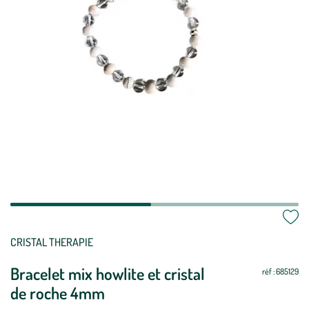
Mettre
Mettre
CRISTAL THERAPIE
à
à
Bracelet mix howlite et cristal
jour
jour
réf : 685129
de roche 4mm