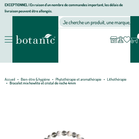
Aller
Aller
Aller
EXCEPTIONNEL I En raison d'un nombre de commandes important, les délais de
livraison peuvent être allongés.
à
au
au
Jardinerie écologique, animalerie, décoration, alimentation bio bot
la
contenu
pied
Ma
Nos magasins
Mon
Je cherche un produit, une marque, un co
liste
compte
navigation
principal
de
d’envies
page
Nos produits
Accueil
Bien-être & hygiène
Phytothérapie et aromathérapie
Lithothérapie
Bracelet mix howlite et cristal de roche 4mm