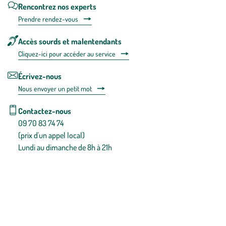
Rencontrez nos experts
Prendre rendez-vous
Accès sourds et malentendants
Cliquez-ici pour accéder au service
Écrivez-nous
Nous envoyer un petit mot
Contactez-nous
09 70 83 74 74
(prix d'un appel local)
Lundi au dimanche de 8h à 21h
Conditions générales de vente
Conditions générales d'utilisation
Mentions légales
Politique de confidentialité & cookies
Pièces détachées
Plan du site
Gestion des cookies
Pour votre santé, évitez de manger entre les repas,