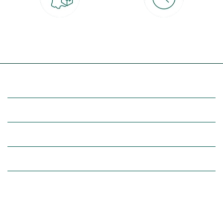
Livraison partout en France
30 jours pour changer d'avis
à domicile ou point relais
et retour gratuit en magasin
(Re)découvrez botanic®
Entre vous et nous
Nos univers botanic®
(Re)connectez-vous avec la nature, inspirez-vous et profitez de
nos offres exclusives !