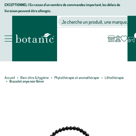
Aller
Aller
Aller
EXCEPTIONNEL I En raison d'un nombre de commandes important, les délais de
livraison peuvent être allongés.
à
au
au
Jardinerie écologique, animalerie, décoration, alimentation bio bot
la
contenu
pied
Ma
Nos magasins
Mon
Je cherche un produit, une marque, un co
liste
compte
navigation
principal
de
d’envies
page
Nos produits
Accueil
Bien-être & hygiène
Phytothérapie et aromathérapie
Lithothérapie
Bracelet onyx noir 6mm