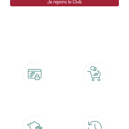
Je rejoins le Club
botanic®, les jardineries expertes du végétal depuis 1995.
Paiement 100% sécurisé
Click & Collect
CB, PayPal, carte cadeau, Alma 3x ou
retrait gratuit en magasin sous 2h
4x