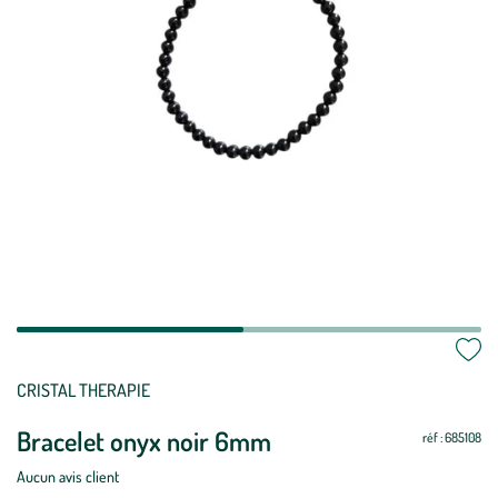
Mettre
Mettre
CRISTAL THERAPIE
à
à
Bracelet onyx noir 6mm
jour
jour
réf : 685108
Aucun avis client