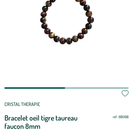
Mettre
Mettre
CRISTAL THERAPIE
à
à
Bracelet oeil tigre taureau
jour
jour
réf : 685106
faucon 8mm