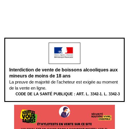
Pour votre santé, évitez de manger entre les repas,
www.mangerbouger.fr
.
L’abus d’alcool est dangereux pour la santé, à consommer avec
modération.
Interdiction de vente de boissons alcooliques aux
mineurs de moins de 18 ans
La preuve de majorité de l'acheteur est exigée au moment
de la vente en ligne.
CODE DE LA SANTÉ PUBLIQUE : ART. L. 3342-1. L. 3342-3
ÉTHYLOTESTS EN VENTE SUR CE SITE. L’ALCOOL EST EN CAUSE