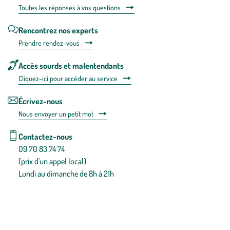
Toutes les répons
es à vos questions
Rencontrez nos experts
Prendre rendez-vous
Accès sourds et malentendants
Cliquez-ici pour accéder au service
Écrivez-nous
Nous envoyer un petit mot
Contactez-nous
09 70 83 74 74
(prix d'un appel local)
Lundi au dimanche de 8h à 21h
Conditions générales de vente
Conditions générales d'utilisation
Mentions légales
Politique de confidentialité & cookies
Pièces détachées
Plan du site
Gestion des cookies