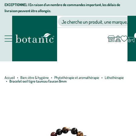
Aller
Aller
Aller
EXCEPTIONNEL I En raison d'un nombre de commandes important, les délais de
livraison peuvent être allongés.
à
au
au
Jardinerie écologique, animalerie, décoration, alimentation bio bot
la
contenu
pied
Ma
Nos magasins
Mon
Je cherche un produit, une marque, un co
liste
compte
navigation
principal
de
d’envies
page
Nos produits
Accueil
Bien-être & hygiène
Phytothérapie et aromathérapie
Lithothérapie
Bracelet oeil tigre taureau faucon 8mm