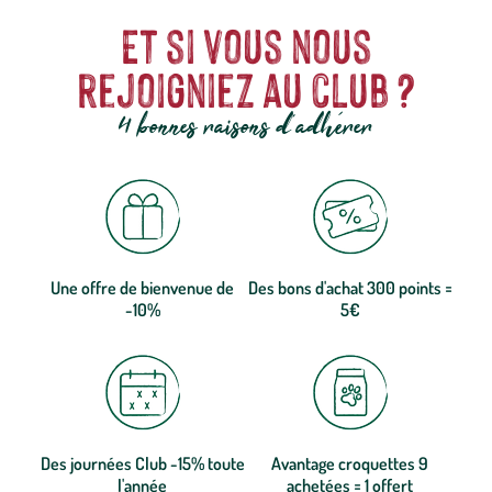
Et si vous nous
rejoigniez au club ?
4 bonnes raisons d'adhérer
Une offre de bienvenue de
Des bons d'achat 300 points =
-10%
5€
Des journées Club -15% toute
Avantage croquettes 9
l'année
achetées = 1 offert