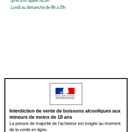
Lundi au dimanche de 8h à 21h
Conditions générales de vente
Conditions générales d'utilisation
Mentions légales
Politique de confidentialité & cookies
Pièces détachées
Plan du site
Gestion des cookies
Pour votre santé, évitez de manger entre les repas,
www.mangerbouger.fr
.
L’abus d’alcool est dangereux pour la santé, à consommer avec
modération.
Interdiction de vente de boissons alcooliques aux
mineurs de moins de 18 ans
La preuve de majorité de l'acheteur est exigée au moment
de la vente en ligne.