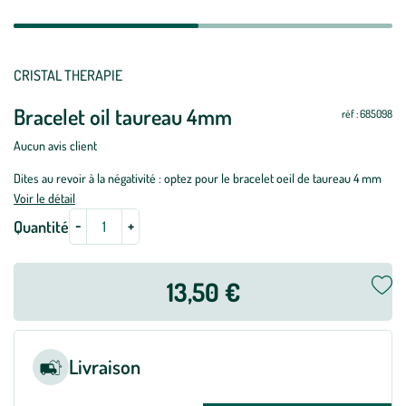
Mettre
Mettre
CRISTAL THERAPIE
à
à
Bracelet oil taureau 4mm
jour
jour
réf : 685098
Aucun avis client
Dites au revoir à la négativité : optez pour le bracelet oeil de taureau 4 mm
Voir le détail
-
+
Quantité
13,50 €
Livraison