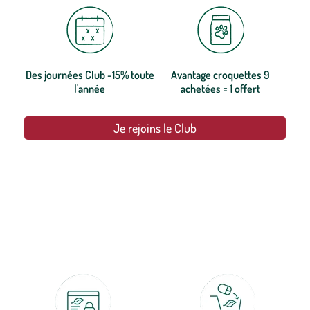
Des journées Club -15% toute
Avantage croquettes 9
l'année
achetées = 1 offert
Je rejoins le Club
botanic®, les jardineries expertes du végétal depuis 1995.