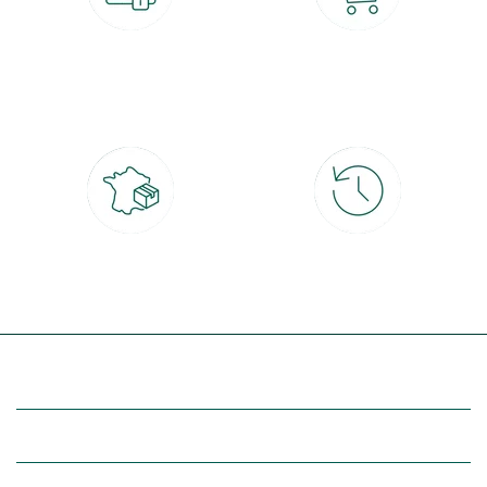
Paiement 100% sécurisé
Click & Collect
CB, PayPal, carte cadeau, Alma 3x ou
retrait gratuit en magasin sous 2h
4x
Livraison partout en France
30 jours pour changer d'avis
à domicile ou point relais
et retour gratuit en magasin
(Re)découvrez botanic®