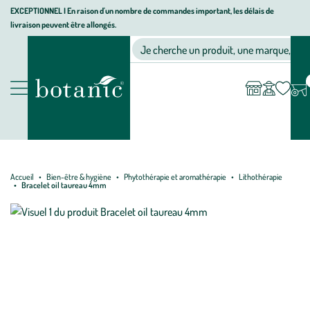
Aller
Aller
Aller
EXCEPTIONNEL I En raison d'un nombre de commandes important, les délais de
livraison peuvent être allongés.
à
au
au
Jardinerie écologique, animalerie, décoration, alimentation bio bot
la
contenu
pied
Ma
Nos magasins
Mon
Je cherche un produit, une marque, un co
liste
compte
navigation
principal
de
d’envies
page
Nos produits
Accueil
Bien-être & hygiène
Phytothérapie et aromathérapie
Lithothérapie
Bracelet oil taureau 4mm