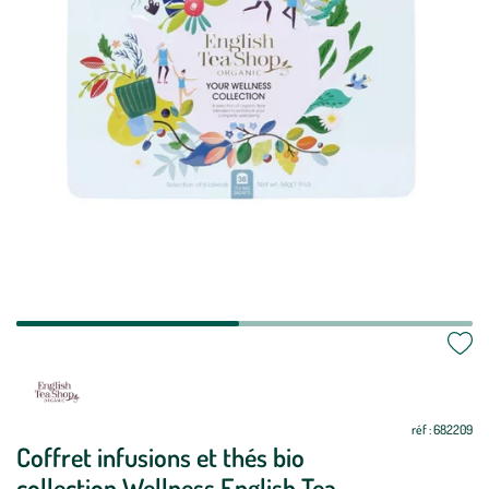
Mettre
Mettre
à
à
jour
jour
réf : 682209
Coffret infusions et thés bio
collection Wellness English Tea