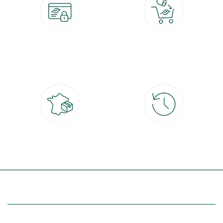
Paiement 100% sécurisé
Click & Collect
CB, PayPal, carte cadeau, Alma 3x ou
retrait gratuit en magasin sous 2h
4x
Livraison partout en France
30 jours pour changer d'avis
à domicile ou point relais
et retour gratuit en magasin
(Re)découvrez botanic®