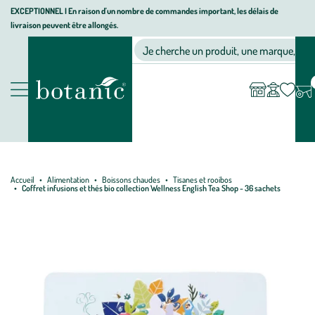
Aller
Aller
Aller
EXCEPTIONNEL I En raison d'un nombre de commandes important, les délais de
livraison peuvent être allongés.
à
au
au
Jardinerie écologique, animalerie, décoration, alimentation bio bot
la
contenu
pied
Ma
Nos magasins
Mon
Je cherche un produit, une marque, un co
liste
compte
navigation
principal
de
d’envies
page
Nos produits
Accueil
Alimentation
Boissons chaudes
Tisanes et rooibos
Coffret infusions et thés bio collection Wellness English Tea Shop - 36 sachets