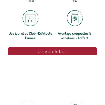
-10%
5€
Des journées Club -15% toute
Avantage croquettes 9
l'année
achetées = 1 offert
Je rejoins le Club
botanic®, les jardineries expertes du végétal depuis 1995.