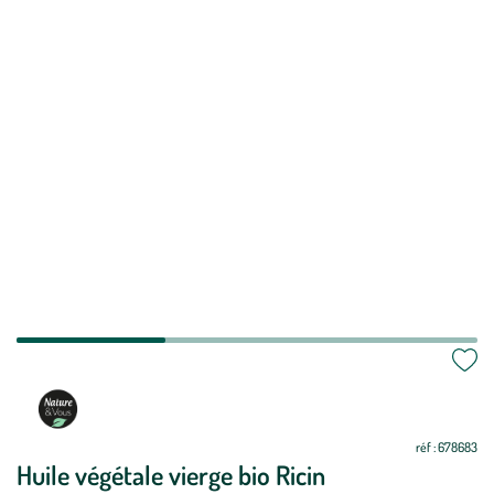
Mettre
Mettre
à
à
jour
jour
réf : 678683
Huile végétale vierge bio Ricin