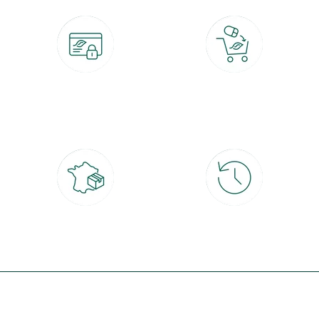
Paiement 100% sécurisé
Click & Collect
CB, PayPal, carte cadeau, Alma 3x ou
retrait gratuit en magasin sous 2h
4x
Livraison partout en France
30 jours pour changer d'avis
à domicile ou point relais
et retour gratuit en magasin