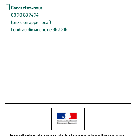
Contactez-nous
09 70 83 74 74
(prix d'un appel local)
Lundi au dimanche de 8h à 21h
Conditions générales de vente
Conditions générales d'utilisation
Mentions légales
Politique de confidentialité & cookies
Pièces détachées
Plan du site
Gestion des cookies
Pour votre santé, évitez de manger entre les repas,
www.mangerbouger.fr
.
L’abus d’alcool est dangereux pour la santé, à consommer avec
modération.