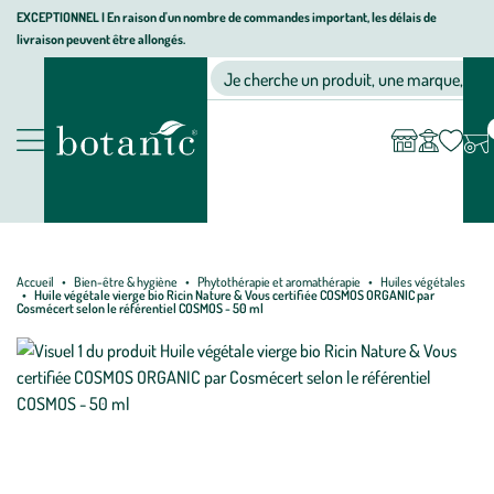
Aller
Aller
Aller
EXCEPTIONNEL I En raison d'un nombre de commandes important, les délais de
livraison peuvent être allongés.
à
au
au
Jardinerie écologique, animalerie, décoration, alimentation bio bot
la
contenu
pied
Ma
Nos magasins
Mon
Je cherche un produit, une marque, un co
liste
compte
navigation
principal
de
d’envies
page
Nos produits
Accueil
Bien-être & hygiène
Phytothérapie et aromathérapie
Huiles végétales
Huile végétale vierge bio Ricin Nature & Vous certifiée COSMOS ORGANIC par
Cosmécert selon le référentiel COSMOS - 50 ml