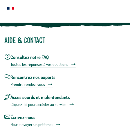
plus
Notre site botanic® a été pensé, créé et développé en FRANCE
Aide & contact
Consultez notre FAQ
Toutes les répons
es à vos questions
Rencontrez nos experts
Prendre rendez-vous
Accès sourds et malentendants
Cliquez-ici pour accéder au service
Écrivez-nous
Nous envoyer un petit mot