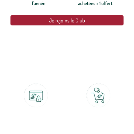
l'année
achetées = 1 offert
Je rejoins le Club
botanic®, les jardineries expertes du végétal depuis 1995.
Paiement 100% sécurisé
Click & Collect
CB, PayPal, carte cadeau, Alma 3x ou
retrait gratuit en magasin sous 2h
4x