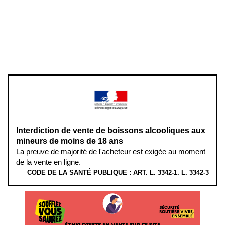
Plan du site
Gestion des cookies
Pour votre santé, évitez de manger entre les repas,
www.mangerbouger.fr
.
L’abus d’alcool est dangereux pour la santé, à consommer avec
modération.
Interdiction de vente de boissons alcooliques aux
mineurs de moins de 18 ans
La preuve de majorité de l'acheteur est exigée au moment
de la vente en ligne.
CODE DE LA SANTÉ PUBLIQUE : ART. L. 3342-1. L. 3342-3
ÉTHYLOTESTS EN VENTE SUR CE SITE. L’ALCOOL EST EN CAUSE