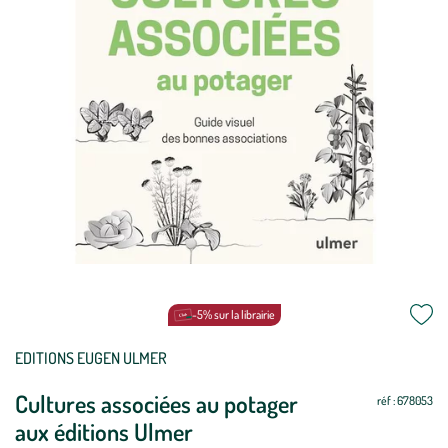
-5% sur la librairie
Mettre
Mettre
EDITIONS EUGEN ULMER
à
à
Cultures associées au potager
jour
jour
réf : 678053
aux éditions Ulmer