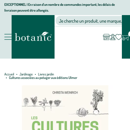
Aller
Aller
Aller
EXCEPTIONNEL I En raison d'un nombre de commandes important, les délais de
livraison peuvent être allongés.
à
au
au
Jardinerie écologique, animalerie, décoration, alimentation bio bot
la
contenu
pied
Ma
Nos magasins
Mon
Je cherche un produit, une marque, un co
liste
compte
navigation
principal
de
d’envies
page
Nos produits
Accueil
Jardinage
Livres jardin
Cultures associées au potager aux éditions Ulmer