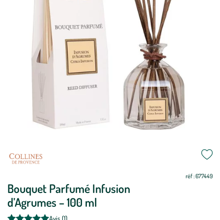
Mettre
Mettre
à
à
jour
jour
réf : 677449
Bouquet Parfumé Infusion
d’Agrumes – 100 ml
Avis (1)