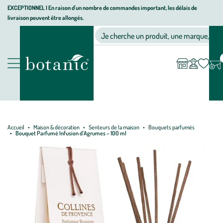
Aller
Aller
Aller
EXCEPTIONNEL I En raison d'un nombre de commandes important, les délais de
livraison peuvent être allongés.
à
au
au
Jardinerie écologique, animalerie, décoration, alimentation bio bot
la
contenu
pied
Ma
Nos magasins
Mon
Je cherche un produit, une marque, un co
liste
compte
navigation
principal
de
d’envies
page
Nos produits
Accueil
Maison & décoration
Senteurs de la maison
Bouquets parfumés
Bouquet Parfumé Infusion d’Agrumes – 100 ml