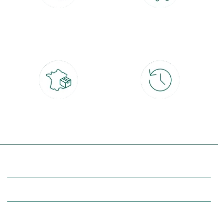
Paiement 100% sécurisé
Click & Collect
CB, PayPal, carte cadeau, Alma 3x ou
retrait gratuit en magasin sous 2h
4x
Livraison partout en France
30 jours pour changer d'avis
à domicile ou point relais
et retour gratuit en magasin
(Re)découvrez botanic®
Entre vous et nous