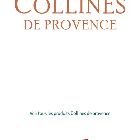
Depuis sa création en 1982, la marque Collines de Provence vous
invite à explorer des collections exceptionnelles de
bougies
parfumées
naturelles, de
parfums d’intérieur
et de
bouquets
parfumés
, élaborées avec soin en collaboration avec des parfumeurs
de Grasse et fabriquées au cœur de la Provence. Collines de
Provence offre une gamme large répondant à toutes vos envies : que
Voir plus
vous souhaitiez des bougies parfumées au design sobre et élégant,
plutôt des modèles colorés ou encore des
bougies décoratives
, votre
Voir tous les produits Collines de provence
bonheur est à portée de clic pour vous faire plaisir ou pour offrir à un
proche.