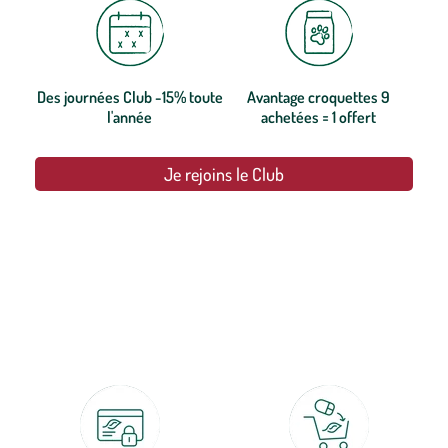
Des journées Club -15% toute
Avantage croquettes 9
l'année
achetées = 1 offert
Je rejoins le Club
botanic®, les jardineries expertes du végétal depuis 1995.