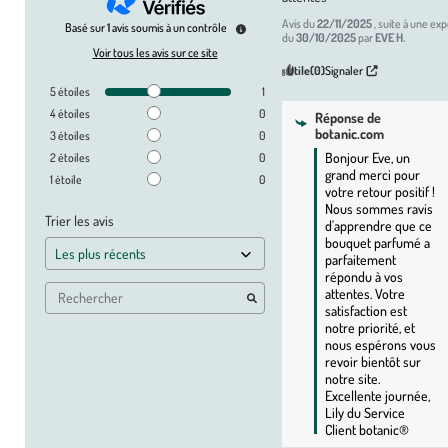
Avis du
22/11/2025
, suite à une ex
Basé sur
1
avis soumis à un contrôle
du
30/10/2025
par
EVE H.
Voir tous les avis sur ce site
Utile
(0)
Signaler
5
étoiles
1
4
étoiles
0
Réponse de
botanic.com
3
étoiles
0
Bonjour Eve, un 
2
étoiles
0
grand merci pour 
1
étoile
0
votre retour positif ! 
Nous sommes ravis 
Trier les avis
d'apprendre que ce 
bouquet parfumé a 
parfaitement 
répondu à vos 
attentes. Votre 
satisfaction est 
notre priorité, et 
nous espérons vous 
revoir bientôt sur 
notre site. 
Excellente journée, 
Lily du Service 
Client botanic®