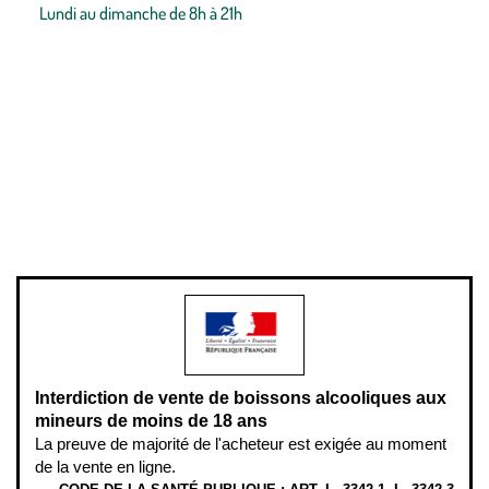
Lundi au dimanche de 8h à 21h
Conditions générales de vente
Conditions générales d'utilisation
Mentions légales
Politique de confidentialité & cookies
Pièces détachées
Plan du site
Gestion des cookies
Pour votre santé, évitez de manger entre les repas,
www.mangerbouger.fr
.
L’abus d’alcool est dangereux pour la santé, à consommer avec
modération.
Interdiction de vente de boissons alcooliques aux
mineurs de moins de 18 ans
La preuve de majorité de l'acheteur est exigée au moment
de la vente en ligne.