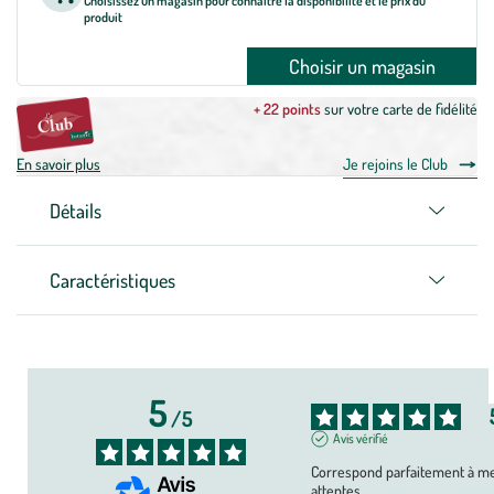
Choisissez un magasin pour connaître la disponibilité et le prix du
produit
Choisir un magasin
+ 22 points
sur votre carte de fidélité
En savoir plus
Je rejoins le Club
Détails
Caractéristiques
5
/
5
Avis vérifié
Correspond parfaitement à me
attentes