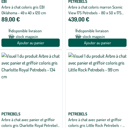
EBI
PETREBELS
Arbre à chat coloris gris EBI
Arbre à chat coloris marron Scenic
Oklahoma - 49 x 40 x 120 cm
View 175 Petrebels - 80 x 50 x 175
89,00 €
439,00 €
cm
Indisponible livraison
Indisponible livraison
Voir stock magasin
Voir stock magasin
Ajouter au panier
Ajouter au panier
PETREBELS
PETREBELS
Arbre à chat avec panier et griffoir
Arbre à chat avec panier et griffoir
coloris gris Charlotte Royal Petrebels
coloris gris Little Rock Petrebels - 99