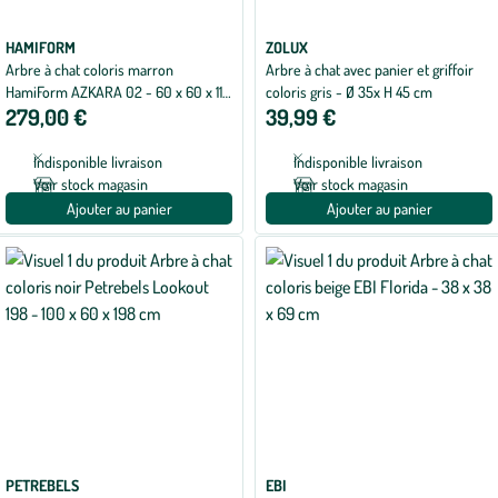
HAMIFORM
ZOLUX
Arbre à chat coloris marron
Arbre à chat avec panier et griffoir
HamiForm AZKARA 02 - 60 x 60 x 110
coloris gris - Ø 35x H 45 cm
279,00 €
39,99 €
cm
Indisponible livraison
Indisponible livraison
Voir stock magasin
Voir stock magasin
Ajouter au panier
Ajouter au panier
PETREBELS
EBI