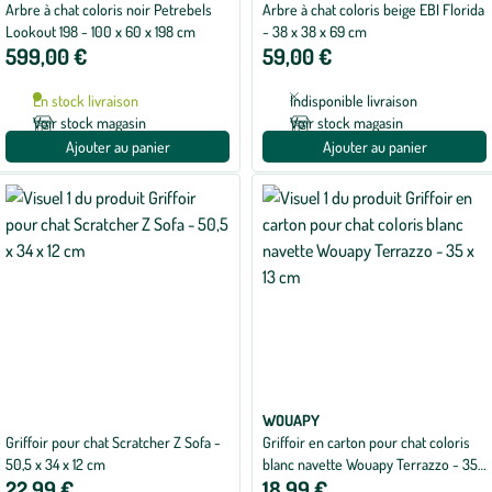
Arbre à chat coloris noir Petrebels
Arbre à chat coloris beige EBI Florida
Lookout 198 - 100 x 60 x 198 cm
- 38 x 38 x 69 cm
599,00 €
59,00 €
En stock livraison
Indisponible livraison
Voir stock magasin
Voir stock magasin
Ajouter au panier
Ajouter au panier
WOUAPY
Griffoir pour chat Scratcher Z Sofa -
Griffoir en carton pour chat coloris
50,5 x 34 x 12 cm
blanc navette Wouapy Terrazzo - 35
22,99 €
18,99 €
x 13 cm