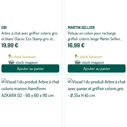
EBI
MARTIN SELLIER
Arbre à chat avec griffoir coloris gris
Poteau en coton pour recharge
et blanc Classic Eco Stamp gris et
griffoir coloris beige Martin Sellier
19,99 €
16,99 €
blanc - 62 cm
Douceur - 40 cm
En stock livraison
En stock livraison
Voir stock magasin
Voir stock magasin
Ajouter au panier
Ajouter au panier