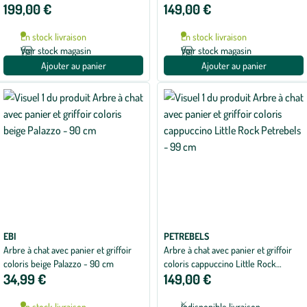
199,00 €
149,00 €
- 134 cm
cm
En stock livraison
En stock livraison
Voir stock magasin
Voir stock magasin
Ajouter au panier
Ajouter au panier
EBI
PETREBELS
Arbre à chat avec panier et griffoir
Arbre à chat avec panier et griffoir
coloris beige Palazzo - 90 cm
coloris cappuccino Little Rock
34,99 €
149,00 €
Petrebels - 99 cm
En stock livraison
Indisponible livraison