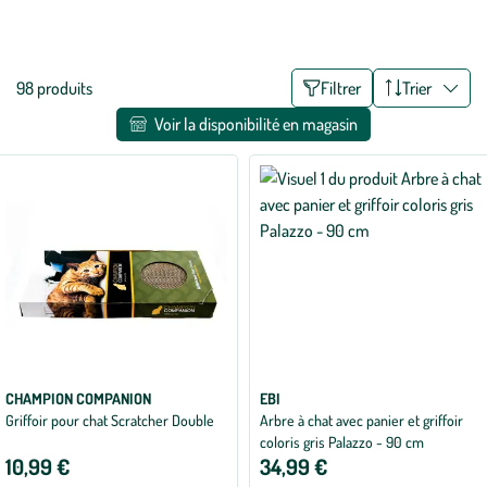
aménagements aux styles épurés ou cosy trouveront facilement leur
Voir plus
place dans votre maison et feront le bonheur de votre boule de poils.
Liste
98 produits
Filtrer
Trier
des
Voir la disponibilité en magasin
filtres
appliqués
CHAMPION COMPANION
EBI
Griffoir pour chat Scratcher Double
Arbre à chat avec panier et griffoir
coloris gris Palazzo - 90 cm
10,99 €
34,99 €