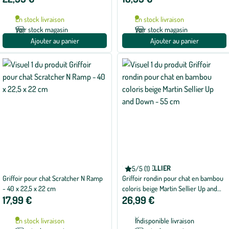
En stock livraison
En stock livraison
Voir stock magasin
Voir stock magasin
Ajouter au panier
Ajouter au panier
MARTIN SELLIER
5/5 (1)
Note
Griffoir pour chat Scratcher N Ramp
Griffoir rondin pour chat en bambou
moyenne
de
- 40 x 22,5 x 22 cm
coloris beige Martin Sellier Up and
5
17,99 €
26,99 €
Down - 55 cm
sur
5
avec
En stock livraison
Indisponible livraison
1
avis