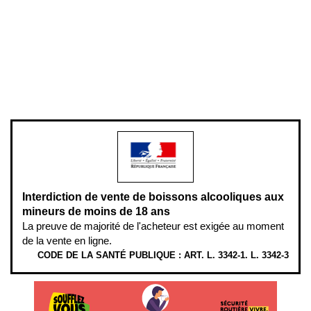
Mentions légales
Politique de confidentialité & cookies
Pièces détachées
Plan du site
Gestion des cookies
Pour votre santé, évitez de manger entre les repas,
www.mangerbouger.fr
.
L’abus d’alcool est dangereux pour la santé, à consommer avec
modération.
Interdiction de vente de boissons alcooliques aux
mineurs de moins de 18 ans
La preuve de majorité de l'acheteur est exigée au moment
de la vente en ligne.
CODE DE LA SANTÉ PUBLIQUE : ART. L. 3342-1. L. 3342-3
ÉTHYLOTESTS
EN