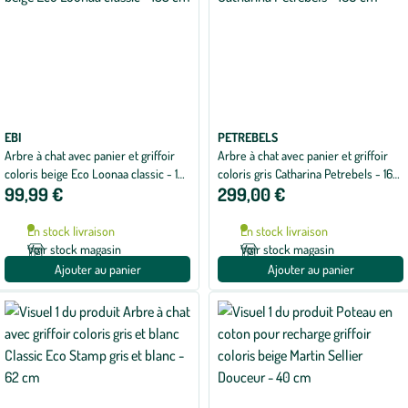
EBI
PETREBELS
Arbre à chat avec panier et griffoir
Arbre à chat avec panier et griffoir
coloris beige Eco Loonaa classic - 135
coloris gris Catharina Petrebels - 160
99,99 €
299,00 €
cm
cm
En stock livraison
En stock livraison
Voir stock magasin
Voir stock magasin
Ajouter au panier
Ajouter au panier