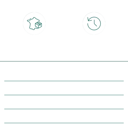
4x
Livraison partout en France
30 jours pour changer d'avis
à domicile ou point relais
et retour gratuit en magasin
(Re)découvrez botanic®
Entre vous et nous
Nos univers botanic®