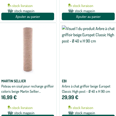
En stock livraison
En stock livraison
Voir stock magasin
Voir stock magasin
Ajouter au panier
Ajouter au panier
MARTIN SELLIER
EBI
Poteau en sisal pour recharge griffoir
Arbre à chat griffoir beige Europet
coloris beige Martin Sellier
Classic High post - Ø 40 x H 90 cm
16,99 €
29,99 €
Relaxation - 40 cm
En stock livraison
En stock livraison
Voir stock magasin
Voir stock magasin