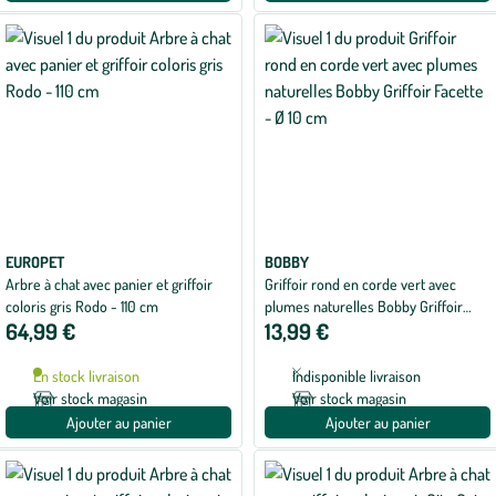
EUROPET
BOBBY
Arbre à chat avec panier et griffoir
Griffoir rond en corde vert avec
coloris gris Rodo - 110 cm
plumes naturelles Bobby Griffoir
64,99 €
13,99 €
Facette - Ø 10 cm
En stock livraison
Indisponible livraison
Voir stock magasin
Voir stock magasin
Ajouter au panier
Ajouter au panier