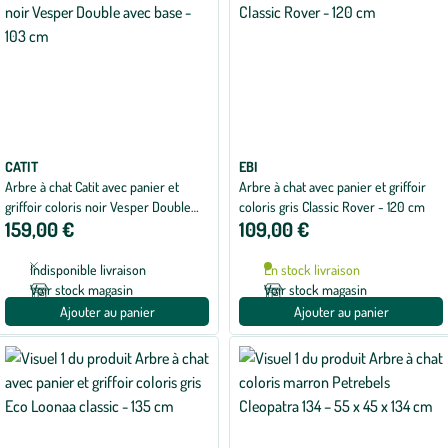
CATIT
EBI
Arbre à chat Catit avec panier et
Arbre à chat avec panier et griffoir
griffoir coloris noir Vesper Double
coloris gris Classic Rover - 120 cm
159,00 €
109,00 €
avec base - 103 cm
Indisponible livraison
En stock livraison
Voir stock magasin
Voir stock magasin
Ajouter au panier
Ajouter au panier