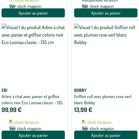
Voir stock magasin
Voir stock magasin
Ajouter au panier
Ajouter au panier
EBI
BOBBY
Arbre à chat avec panier et griffoir
Griffoir roll avec plumes rose vert
coloris noir Eco Loonaa classic - 135
blanc Bobby
99,99 €
13,99 €
cm
En stock livraison
En stock livraison
Voir stock magasin
Voir stock magasin
Ajouter au panier
Ajouter au panier