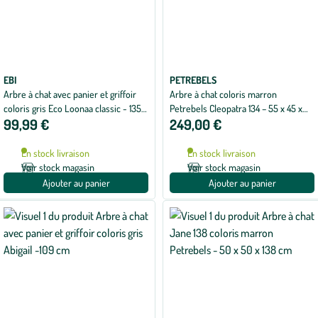
EBI
PETREBELS
Arbre à chat avec panier et griffoir
Arbre à chat coloris marron
coloris gris Eco Loonaa classic - 135
Petrebels Cleopatra 134 – 55 x 45 x
99,99 €
249,00 €
cm
134 cm
En stock livraison
En stock livraison
Voir stock magasin
Voir stock magasin
Ajouter au panier
Ajouter au panier