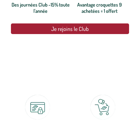
Des journées Club -15% toute
Avantage croquettes 9
l'année
achetées = 1 offert
Je rejoins le Club
botanic®, les jardineries expertes du végétal depuis 1995.
Paiement 100% sécurisé
Click & Collect
CB, PayPal, carte cadeau, Alma 3x ou
retrait gratuit en magasin sous 2h