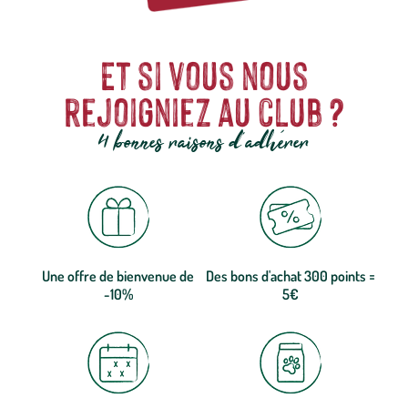
Et si vous nous
rejoigniez au club ?
4 bonnes raisons d'adhérer
Une offre de bienvenue de
Des bons d'achat 300 points =
-10%
5€