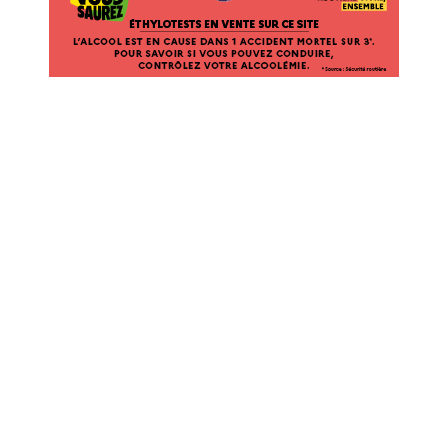
VENTE
SUR
CE
SITE.
L’ALCOOL
EST
EN
CAUSE
DANS
1
ACCIDENT
MORTEL
SUR
3*.
POUR
SAVOIR
SI
VOUS
POUVEZ