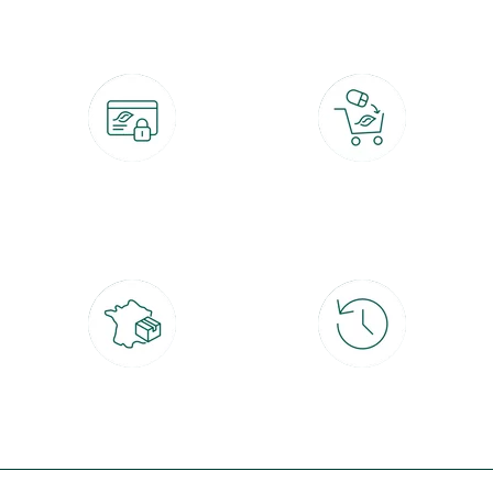
Paiement 100% sécurisé
Click & Collect
CB, PayPal, carte cadeau, Alma 3x ou
retrait gratuit en magasin sous 2h
4x
Livraison partout en France
30 jours pour changer d'avis
à domicile ou point relais
et retour gratuit en magasin