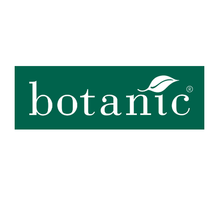
Zoom sur la marque
botanic®, expert du végétal, propose une large gamme de produits
de qualité et accessibles à tous. Les produits à marque botanic®
reflètent notre engagement pour la nature et nos valeurs.
Graines
et
plants
potagers, plantes fleuries et
arbustes
,
outillages
et
accessoires
du jardinier
… Nos produits répondent à un cahier des charges sans
Voir plus