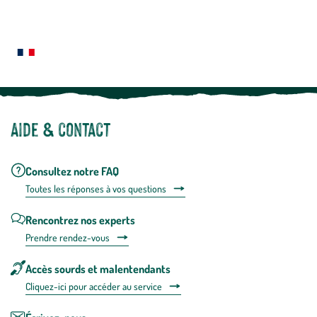
En
Le saviez-vous ?
savoir
plus
Notre site botanic® a été pensé, créé et développé en FRANCE
Aide & contact
Consultez notre FAQ
Toutes les répons
es à vos questions
Rencontrez nos experts
Prendre rendez-vous
Accès sourds et malentendants
Cliquez-ici pour accéder au service