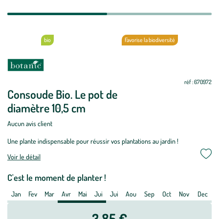
bio
Favorise la biodiversité
Période
Non
Non
Non
Oui
Oui
Oui
Non
Non
Non
Non
Non
Non
de
réf : 670972
plantation
Consoude Bio. Le pot de
:
diamètre 10,5 cm
Consoude
Bio.
Aucun avis client
Le
Une plante indispensable pour réussir vos plantations au jardin !
pot
de
Voir le détail
diamètre
C'est le moment de planter !
10,5
cm
Jan
Fev
Mar
Avr
Mai
Jui
Jui
Aou
Sep
Oct
Nov
Dec
3,85 €