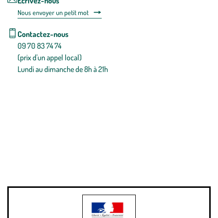
Écrivez-nous
Nous envoyer un petit mot
Contactez-nous
09 70 83 74 74
(prix d'un appel local)
Lundi au dimanche de 8h à 21h
Conditions générales de vente
Conditions générales d'utilisation
Mentions légales
Politique de confidentialité & cookies
Pièces détachées
Plan du site
Gestion des cookies
Pour votre santé, évitez de manger entre les repas,
www.mangerbouger.fr
.
L’abus d’alcool est dangereux pour la santé, à consommer avec
modération.