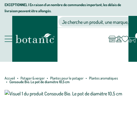
Aller
Aller
Aller
EXCEPTIONNEL I En raison d'un nombre de commandes important, les délais de
livraison peuvent être allongés.
à
au
au
Jardinerie écologique, animalerie, décoration, alimentation bio bot
la
contenu
pied
Ma
Nos magasins
Mon
Je cherche un produit, une marque, un co
liste
compte
navigation
principal
de
d’envies
page
Nos produits
Accueil
Potager & verger
Plantes pour le potager
Plantes aromatiques
Consoude Bio. Le pot de diamètre 10,5 cm