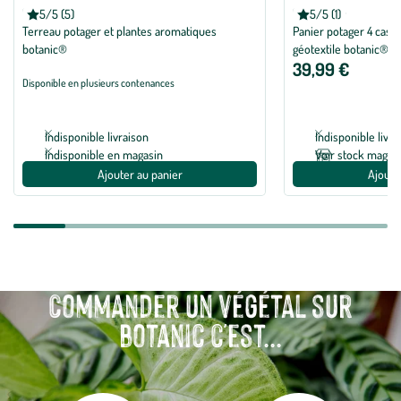
BOTANIC®
BOTANIC®
5/5 (5)
5/5 (1)
Note moyenne de 5 sur 5 avec 5 avis
Note moyenne de 5 su
Terreau potager et plantes aromatiques
Panier potager 4 case
botanic®
géotextile botanic® - 
39,99 €
Disponible en plusieurs contenances
Indisponible livraison
Indisponible livra
Indisponible en magasin
Voir stock magas
Ajouter au panier
Ajoute
Commander un végétal sur
botanic c'est...