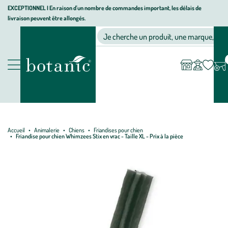
Aller
Aller
Aller
EXCEPTIONNEL I En raison d'un nombre de commandes important, les délais de
livraison peuvent être allongés.
à
au
au
Jardinerie écologique, animalerie, décoration, alimentation bio bot
la
contenu
pied
Ma
Nos magasins
Mon
Je cherche un produit, une marque, un co
liste
compte
navigation
principal
de
d’envies
page
Nos produits
Accueil
Animalerie
Chiens
Friandises pour chien
Friandise pour chien Whimzees Stix en vrac - Taille XL - Prix à la pièce