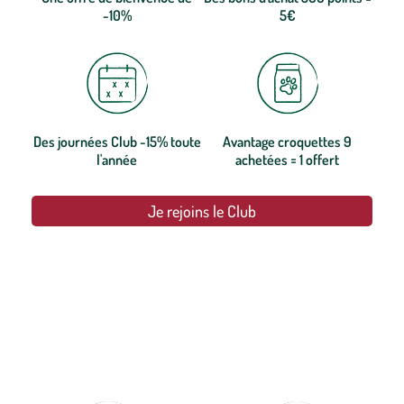
-10%
5€
Des journées Club -15% toute
Avantage croquettes 9
l'année
achetées = 1 offert
Je rejoins le Club
botanic®, les jardineries expertes du végétal depuis 1995.