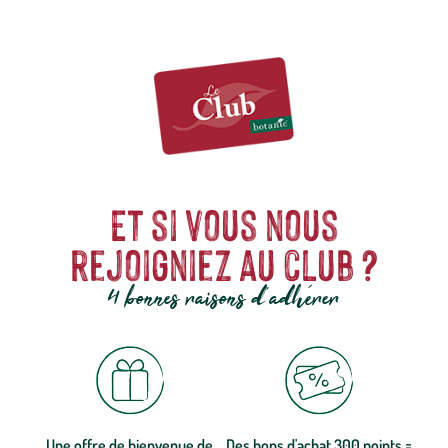
dentaires sans prise de tête : les friandises WHIMZEES® pour un
sourire radieux.
Et si vous nous
rejoigniez au club ?
4 bonnes raisons d'adhérer
Une offre de bienvenue de
Des bons d'achat 300 points =