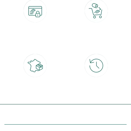
Paiement 100% sécurisé
Click & Collect
CB, PayPal, carte cadeau, Alma 3x ou
retrait gratuit en magasin sous 2h
4x
Livraison partout en France
30 jours pour changer d'avis
à domicile ou point relais
et retour gratuit en magasin