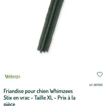
Mettre
Mettre
à
à
jour
jour
réf : 667856
Friandise pour chien Whimzees
Stix en vrac - Taille XL - Prix à la
pièce