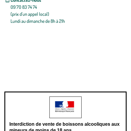
09 70 83 74 74
(prix d'un appel local)
Lundi au dimanche de 8h à 21h
Conditions générales de vente
Conditions générales d'utilisation
Mentions légales
Politique de confidentialité & cookies
Pièces détachées
Plan du site
Gestion des cookies
Pour votre santé, évitez de manger entre les repas,
www.mangerbouger.fr
.
L’abus d’alcool est dangereux pour la santé, à consommer avec
modération.
Interdiction de vente de boissons alcooliques aux
mineurs de moins de 18 ans