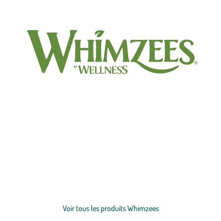
WHIMZEES® transforme le soin dentaire en moment de plaisir !
Fabriquées aux Pays-Bas, ces friandises végétariennes, sans gluten et
100 % naturelles sont conçues pour nettoyer les dents, réduire la
plaque et le tartre, et rafraîchir l’haleine. Avec seulement 6
ingrédients faciles à digérer, chaque forme ludique aide à prendre
soin de la santé bucco-dentaire de votre
chien
, au quotidien. Leur
Voir plus
efficacité est soutenue par des recherches indépendantes, et la
forme Brosse à dents est scientifiquement reconnue par le VOHC,
Voir tous les produits Whimzees
l’ordre des vétérinaires experts en santé bucco-dentaire. Des soins