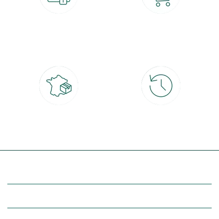
Paiement 100% sécurisé
Click & Collect
CB, PayPal, carte cadeau, Alma 3x ou
retrait gratuit en magasin sous 2h
4x
Livraison partout en France
30 jours pour changer d'avis
à domicile ou point relais
et retour gratuit en magasin
(Re)découvrez botanic®