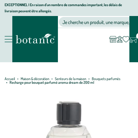
Aller
Aller
Aller
EXCEPTIONNEL I En raison d'un nombre de commandes important, les délais de
livraison peuvent être allongés.
à
au
au
Jardinerie écologique, animalerie, décoration, alimentation bio bot
la
contenu
pied
Ma
Nos magasins
Mon
Je cherche un produit, une marque, un co
liste
compte
navigation
principal
de
d’envies
page
Nos produits
Accueil
Maison & décoration
Senteurs de la maison
Bouquets parfumés
Recharge pour bouquet parfumé aroma dream de 200 ml