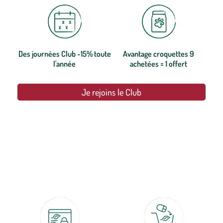
Des journées Club -15% toute
Avantage croquettes 9
l'année
achetées = 1 offert
Je rejoins le Club
botanic®, les jardineries expertes du végétal depuis 1995.