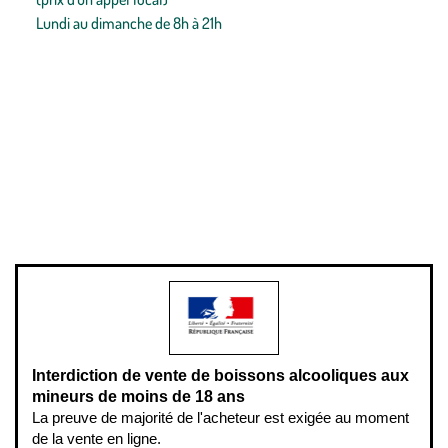
Lundi au dimanche de 8h à 21h
Conditions générales de vente
Conditions générales d'utilisation
Mentions légales
Politique de confidentialité & cookies
Pièces détachées
Plan du site
Gestion des cookies
Pour votre santé, évitez de manger entre les repas,
www.mangerbouger.fr
.
L’abus d’alcool est dangereux pour la santé, à consommer avec
modération.
Interdiction de vente de boissons alcooliques aux
mineurs de moins de 18 ans
La preuve de majorité de l'acheteur est exigée au moment
de la vente en ligne.