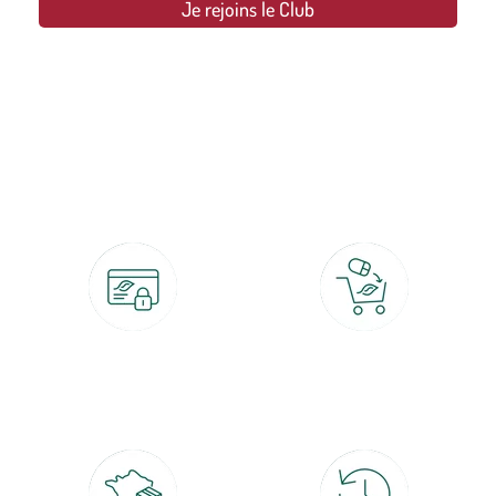
Je rejoins le Club
botanic®, les jardineries expertes du végétal depuis 1995.
Paiement 100% sécurisé
Click & Collect
CB, PayPal, carte cadeau, Alma 3x ou
retrait gratuit en magasin sous 2h
4x