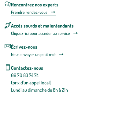
Rencontrez nos experts
Prendre rendez-vous
Accès sourds et malentendants
Cliquez-ici pour accéder au service
Écrivez-nous
Nous envoyer un petit mot
Contactez-nous
09 70 83 74 74
(prix d'un appel local)
Lundi au dimanche de 8h à 21h
Conditions générales de vente
Conditions générales d'utilisation
Mentions légales
Politique de confidentialité & cookies
Pièces détachées
Plan du site
Gestion des cookies
Pour votre santé, évitez de manger entre les repas,