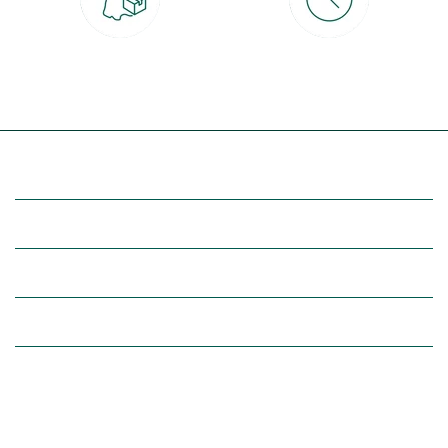
Livraison partout en France
30 jours pour changer d'avis
à domicile ou point relais
et retour gratuit en magasin
(Re)découvrez botanic®
Entre vous et nous
Nos univers botanic®
(Re)connectez-vous avec la nature, inspirez-vous et profitez de
nos offres exclusives !