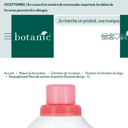
Aller
Aller
Aller
EXCEPTIONNEL I En raison d'un nombre de commandes important, les délais de
livraison peuvent être allongés.
à
au
au
Jardinerie écologique, animalerie, décoration, alimentation bio bot
la
contenu
pied
Ma
Nos magasins
Mon
Je cherche un produit, une marque, un co
liste
compte
navigation
principal
de
d’envies
page
Nos produits
Accueil
Maison & décoration
Entretien de la maison
Produits d'entretien du linge
Assouplissant fleur de cerisier et jasmin Etamine du Lys - 1 L