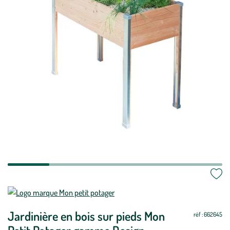
Mettre
Mettre
à
à
Jardinière en bois sur pieds Mon
jour
jour
réf : 662645