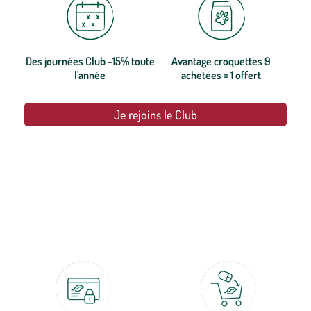
Des journées Club -15% toute
Avantage croquettes 9
l'année
achetées = 1 offert
Je rejoins le Club
botanic®, les jardineries expertes du végétal depuis 1995.