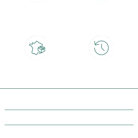
Paiement 100% sécurisé
Click & Collect
CB, PayPal, carte cadeau, Alma 3x ou
retrait gratuit en magasin sous 2h
4x
Livraison partout en France
30 jours pour changer d'avis
à domicile ou point relais
et retour gratuit en magasin
(Re)découvrez botanic®
Entre vous et nous