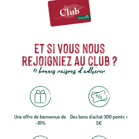
Et si vous nous
rejoigniez au club ?
4 bonnes raisons d'adhérer
Une offre de bienvenue de
Des bons d'achat 300 points =
-10%
5€