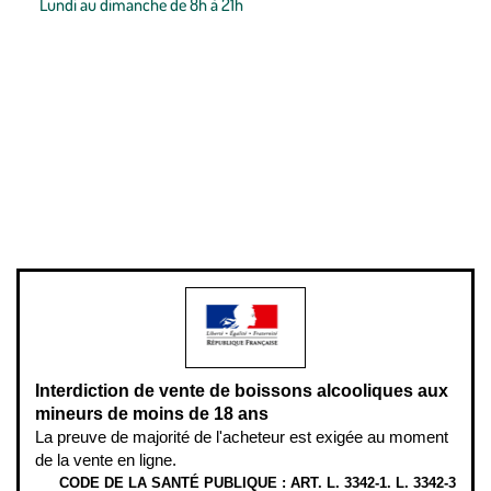
Lundi au dimanche de 8h à 21h
Conditions générales de vente
Conditions générales d'utilisation
Mentions légales
Politique de confidentialité & cookies
Pièces détachées
Plan du site
Gestion des cookies
Pour votre santé, évitez de manger entre les repas,
www.mangerbouger.fr
.
L’abus d’alcool est dangereux pour la santé, à consommer avec
modération.
Interdiction de vente de boissons alcooliques aux
mineurs de moins de 18 ans
La preuve de majorité de l'acheteur est exigée au moment
de la vente en ligne.
CODE DE LA SANTÉ PUBLIQUE : ART. L. 3342-1. L. 3342-3