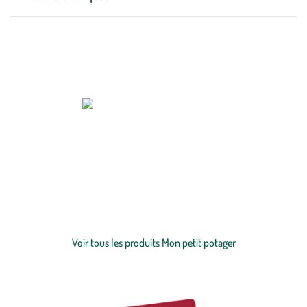
Zoom sur la marque
Au sein de l’entreprise Monnet Sève, créée en 1929, la marque Mon
petit potager, née en 2018 est le fruit d’une réponse à un besoin : celui
de créer un
potager
au naturel, qui tend à réduire l’impact des
cultures sur l’environnement notamment en mettant en place une
gestion utile des bio-déchets grâce au compostage. Mon petit
Voir plus
potager c’est avant tout des produits simples, innovants et durables
dans le temps qui répondent aux valeurs de botanic®.
Voir tous les produits Mon petit potager