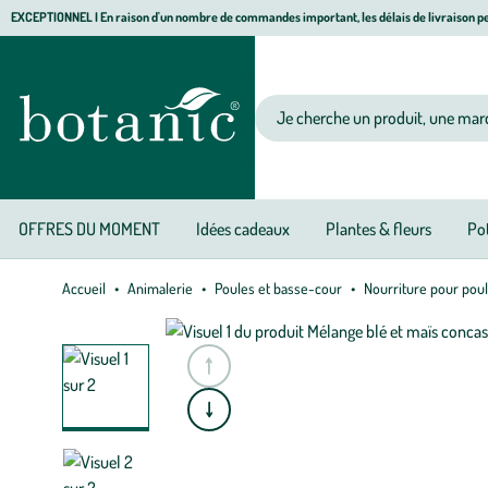
Aller
Aller
Aller
EXCEPTIONNEL I En raison d'un nombre de commandes important, les délais de livraison pe
à
au
au
Jardinerie écologique, animalerie, décoration, alimentation bio botanic®
la
contenu
pied
navigation
principal
de
Votre recherche
page
OFFRES DU MOMENT
Idées cadeaux
Plantes & fleurs
Pot
Accueil
Animalerie
Poules et basse-cour
Nourriture pour pou
e
A
l
l
e
r
à
l
a
s
l
i
d
e
p
r
é
c
é
d
e
n
t
e
A
l
l
e
r
à
l
a
s
l
i
d
e
s
u
i
v
a
n
t