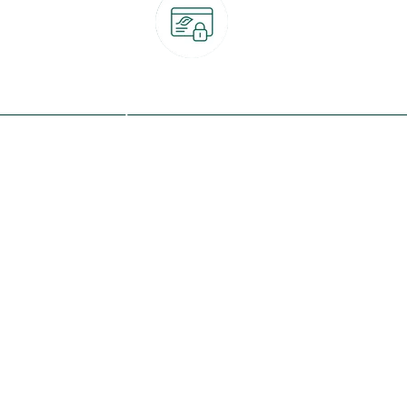
Paiement 100% sécurisé
CB, PayPal, carte cadeau, Alma 3x ou 4x
ret
Qui sommes-nous ?
Notre programme de fidélité
Nos engagements
Nos magasins
botanic® société à mission
Nos services & rendez-vous
Le fonds de dotation botanic
Nos conseils d'experts
Espace presse
Nos garanties
Travailler chez botanic®
Nos conditions de livraison
Nos offres d'emploi
Le retrait en magasin 2h
Nos offres du moment