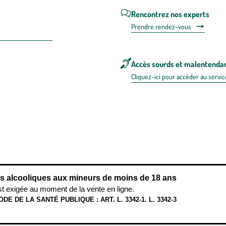
Rencontrez nos experts
Prendre rendez-vous
Accès sourds et malentenda
Cliquez-ici pour accéder au servic
 en FRANCE
énérales d'utilisation
Mentions légales
Politique de confidentialité & cookies
Pièces
re les repas,
www.mangerbouger.fr
.
L’abus d’alcool est dangereux pour l
ns alcooliques aux mineurs de moins de 18 ans
st exigée au moment de la vente en ligne.
ODE DE LA SANTÉ PUBLIQUE : ART. L. 3342-1. L. 3342-3