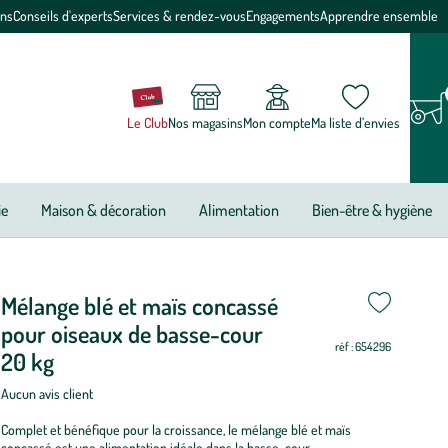
ons
Conseils d'experts
Services & rendez-vous
Engagements
Apprendre ensemble
Le Club
Nos magasins
Mon compte
Ma liste d’envies
ie
Maison & décoration
Alimentation
Bien-être & hygiène
Mélange blé et maïs concassé
pour oiseaux de basse-cour
réf : 654296
20 kg
Aucun avis client
Complet et bénéfique pour la croissance, le mélange blé et maïs
concassé est une alimentation idéale dans la basse-cour.