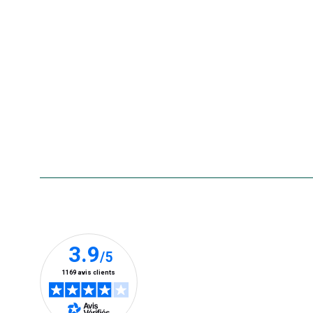
Nos marques
La carte cadeau botanic®
Collecte de vos produits
usagés
Rappels de produits
Aide & contact
Foire aux questions
Accessibilité : non conforme
Nos clients prennent la parole