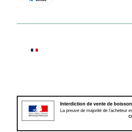
En savoir plus
Le saviez-vous ?
Notre site botanic® a été pensé, créé et développé
Conditions générales de vente
Conditions g
Pour votre santé, évitez de manger ent
Interdiction de vente de boisso
La preuve de majorité de l'acheteur e
C