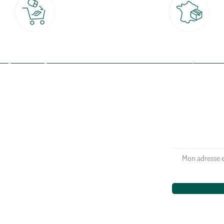
Click & Collect
Livraison partout en Fran
rait gratuit en magasin sous 2h
à domicile ou point relais
(Re)connectez-v
profitez de nos 
Plantes & fleurs
Potager & verger
Jardinage
Aménagement extérieur
Maison & décoration
Animalerie
Alimentation
Bien-être & hygiène