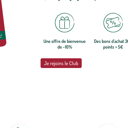
Une offre de bienvenue
Des bons d'achat 
de -10%
points = 5€
Je rejoins le Club
botanic®, les jardineries expertes du végétal depuis 1995.