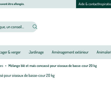
Aide & contact
Inspirati
uvent être allongés.
ager & verger
Jardinage
Aménagement extérieur
Animaler
les
Mélange blé et maïs concassé pour oiseaux de basse-cour 20 kg
Afficher
le
zoom
pour
l’image
1
sur
2