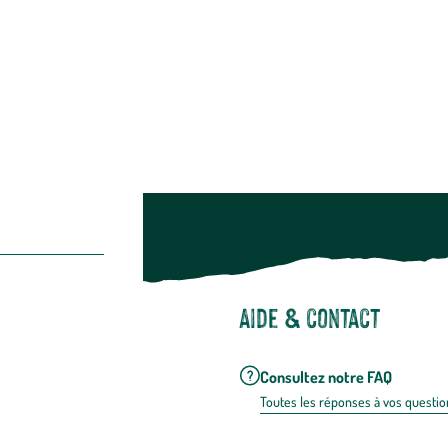
Restons c
Noël
Suivez-nou
Suiv
Aide & contact
Consultez notre FAQ
Toutes les répons
es à vos questio