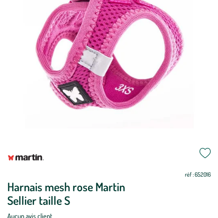
Mettre
Mettre
à
à
jour
jour
réf : 652016
Harnais mesh rose Martin
Sellier taille S
Aucun avis client