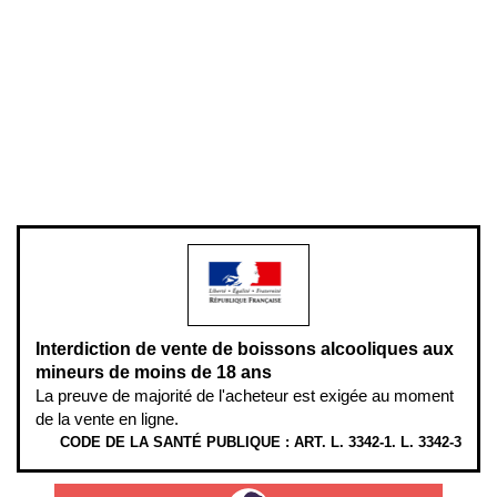
Conditions générales de vente
Conditions générales d'utilisation
Mentions légales
Politique de confidentialité & cookies
Pièces détachées
Plan du site
Gestion des cookies
Pour votre santé, évitez de manger entre les repas,
www.mangerbouger.fr
.
L’abus d’alcool est dangereux pour la santé, à consommer avec
modération.
Interdiction de vente de boissons alcooliques aux
mineurs de moins de 18 ans
La preuve de majorité de l'acheteur est exigée au moment
de la vente en ligne.
CODE DE LA SANTÉ PUBLIQUE : ART. L. 3342-1. L. 3342-3
ÉTHYLOTESTS EN VENTE SUR CE SITE. L’ALCOOL EST EN CAUSE