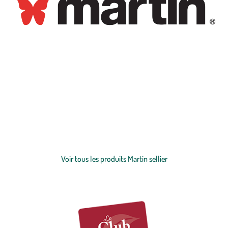
Découvrez l’univers Martin Sellier, marque emblématique dédiée aux
chiens
et aux
chats
depuis 1969. Reconnaissable à son logo papillon,
symbole de beauté, de nature et de différence, Martin Sellier imagine
des produits pensés pour le bien-être de l’animal et la relation
unique qu’il partage avec son maître. Colliers, laisses harnais,
Voir plus
couchage, jouets, hygiène, promenade ou alimentation : retrouvez
tout l’univers du chien et du chat à travers une marque engagée
Voir tous les produits Martin sellier
autour d’une même philosophie, la pet longevity, pour vivre plus
longtemps de beaux moments ensemble.