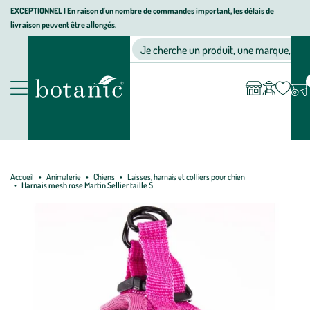
Aller
Aller
Aller
EXCEPTIONNEL I En raison d'un nombre de commandes important, les délais de
livraison peuvent être allongés.
à
au
au
Jardinerie écologique, animalerie, décoration, alimentation bio bot
la
contenu
pied
Ma
Nos magasins
Mon
Je cherche un produit, une marque, un co
liste
compte
navigation
principal
de
d’envies
page
Nos produits
Accueil
Animalerie
Chiens
Laisses, harnais et colliers pour chien
Harnais mesh rose Martin Sellier taille S