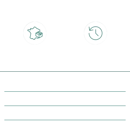
CB, PayPal, carte cadeau, Alma 3x ou
retrait gratuit en magasin sous 2h
4x
Livraison partout en France
30 jours pour changer d'avis
à domicile ou point relais
et retour gratuit en magasin
(Re)découvrez botanic®
Entre vous et nous
Nos univers botanic®