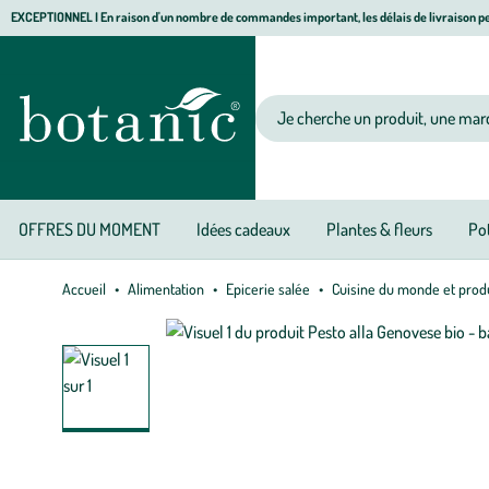
Aller
Aller
Aller
EXCEPTIONNEL I En raison d'un nombre de commandes important, les délais de livraison pe
à
au
au
Jardinerie écologique, animalerie, décoration, alimentation bio botanic®
la
contenu
pied
navigation
principal
de
Votre recherche
page
OFFRES DU MOMENT
Idées cadeaux
Plantes & fleurs
Pot
Accueil
Alimentation
Epicerie salée
Cuisine du monde et prod