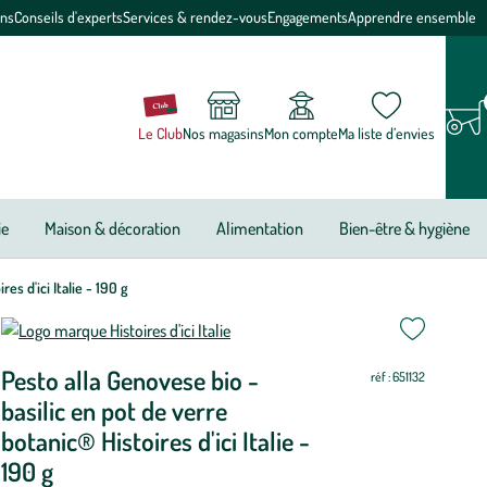
ons
Conseils d'experts
Services & rendez-vous
Engagements
Apprendre ensemble
Le Club
Nos magasins
Mon compte
Ma liste d’envies
ie
Maison & décoration
Alimentation
Bien-être & hygiène
es d'ici Italie - 190 g
Pesto alla Genovese bio -
réf : 651132
basilic en pot de verre
botanic® Histoires d'ici Italie -
190 g