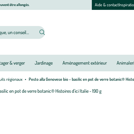
Aide & contact
Inspirati
uvent être allongés.
ager & verger
Jardinage
Aménagement extérieur
Animaler
uits régionaux
Pesto alla Genovese bio - basilic en pot de verre botanic® Histoir
Afficher
le
zoom
pour
l’image
1
sur
1