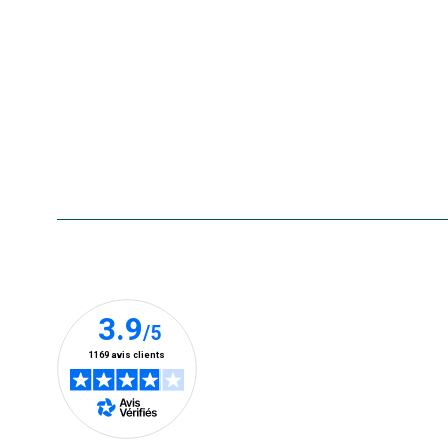
La carte cadeau botanic®
Collecte de vos produits
usagés
Rappels de produits
Aide & contact
Foire aux questions
Accessibilité : non conforme
Nos clients prennent la parole