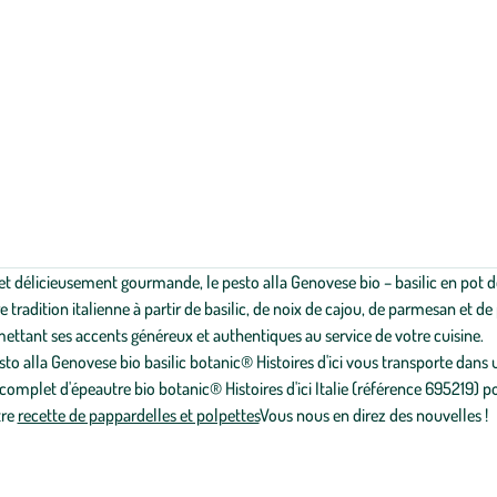
et délicieusement gourmande, le pesto alla Genovese bio – basilic en pot de 
re tradition italienne à partir de basilic, de noix de cajou, de parmesan et de
 mettant ses accents généreux et authentiques au service de votre cuisine.
 alla Genovese bio basilic botanic® Histoires d'ici vous transporte dans un 
complet d'épeautre bio botanic® Histoires d'ici Italie (référence 695219)
tre
recette de pappardelles et polpettes
Vous nous en direz des nouvelles !