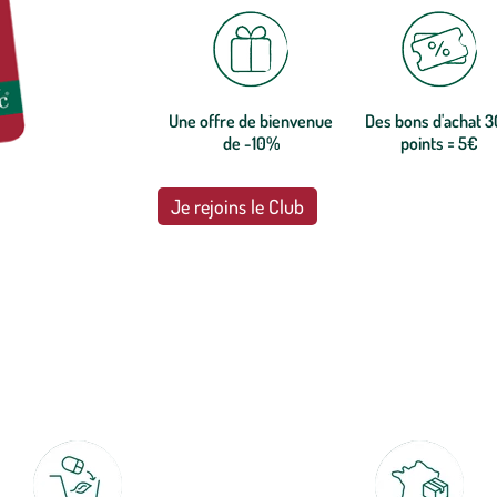
Une offre de bienvenue
Des bons d'achat 
de -10%
points = 5€
Je rejoins le Club
botanic®, les jardineries expertes du végétal depuis 1995.