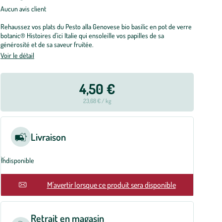
Aucun avis client
Rehaussez vos plats du Pesto alla Genovese bio basilic en pot de verre
botanic® Histoires d'ici Italie qui ensoleille vos papilles de sa
générosité et de sa saveur fruitée.
Voir le détail
4,50 €
23,68 € / kg
Livraison
Indisponible
En rupture
M'avertir lorsque ce produit sera disponible
Retrait en magasin