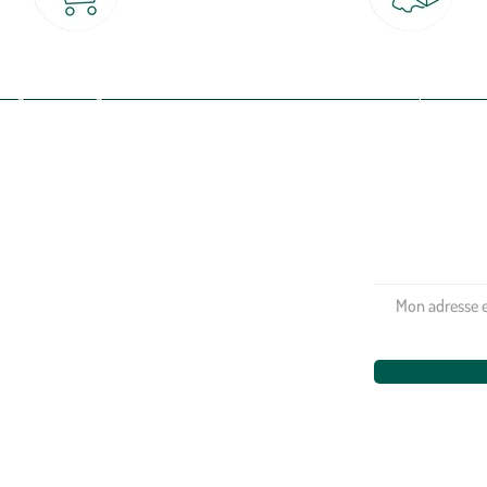
Click & Collect
Livraison partout en Fran
rait gratuit en magasin sous 2h
à domicile ou point relais
(Re)connectez-v
profitez de nos 
Plantes & fleurs
Potager & verger
Jardinage
Aménagement extérieur
Maison & décoration
Animalerie
Alimentation
Bien-être & hygiène
Restons c
Noël