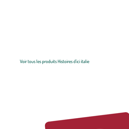
Zoom sur la marque
La gamme de produits Histoire d’ici Italie de botanic® vous partag
respectant les savoir-faire traditionnels.
Voir tous les produits Histoires d'ici italie