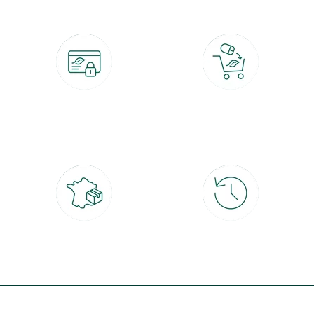
Paiement 100% sécurisé
Click & Collect
CB, PayPal, carte cadeau, Alma 3x ou
retrait gratuit en magasin sous 2h
4x
Livraison partout en France
30 jours pour changer d'avis
à domicile ou point relais
et retour gratuit en magasin