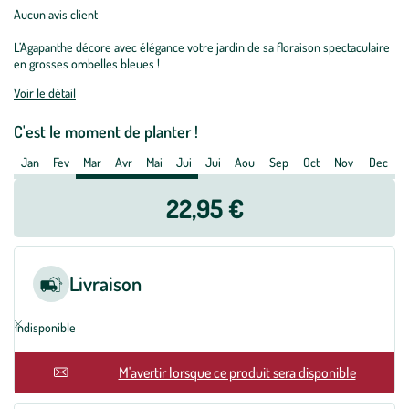
Souche
Aucun avis client
d’Agapanthe
L’Agapanthe décore avec élégance votre jardin de sa floraison spectaculaire
bleue
en grosses ombelles bleues !
extra
en
Voir le détail
bourriche
C'est le moment de planter !
Jan
Fev
Mar
Avr
Mai
Jui
Jui
Aou
Sep
Oct
Nov
Dec
22,95 €
Livraison
Indisponible
En rupture
M'avertir lorsque ce produit sera disponible