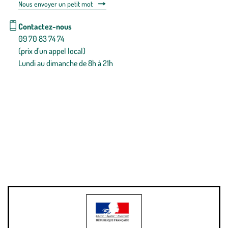
Nous envoyer un petit mot
Contactez-nous
09 70 83 74 74
(prix d'un appel local)
Lundi au dimanche de 8h à 21h
Conditions générales de vente
Conditions générales d'utilisation
Mentions légales
Politique de confidentialité & cookies
Pièces détachées
Plan du site
Gestion des cookies
Pour votre santé, évitez de manger entre les repas,
www.mangerbouger.fr
.
L’abus d’alcool est dangereux pour la santé, à consommer avec
modération.