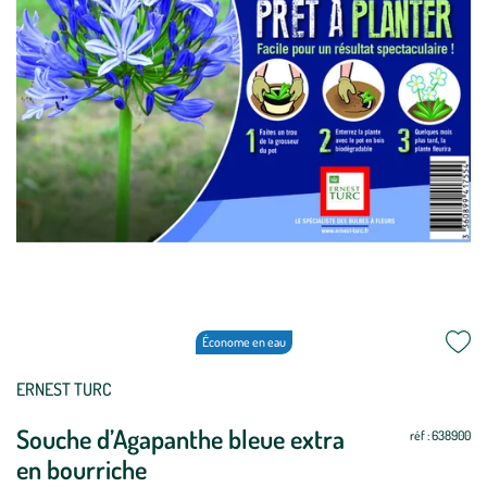
Économe en eau
Période
Non
Non
Oui
Oui
Oui
Oui
Non
Non
Non
Non
Non
Non
ERNEST TURC
de
Souche d’Agapanthe bleue extra
réf : 638900
plantation
en bourriche
: