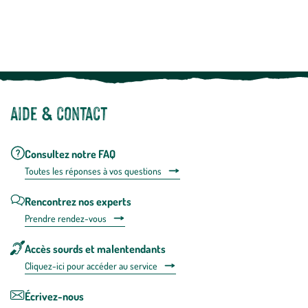
Le saviez-vous ?
savoir
plus
Notre site botanic® a été pensé, créé et développé en FRANCE
Aide & contact
Consultez notre FAQ
Toutes les répons
es à vos questions
Rencontrez nos experts
Prendre rendez-vous
Accès sourds et malentendants
Cliquez-ici pour accéder au service
Écrivez-nous