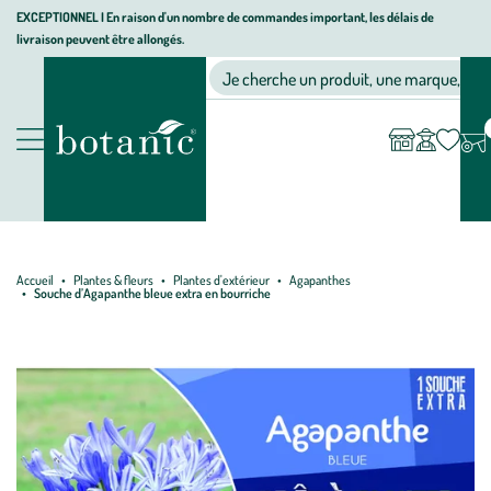
Aller
Aller
Aller
EXCEPTIONNEL I En raison d'un nombre de commandes important, les délais de
livraison peuvent être allongés.
à
au
au
Jardinerie écologique, animalerie, décoration, alimentation bio bot
la
contenu
pied
Ma
Nos magasins
Mon
Je cherche un produit, une marque, un co
liste
compte
navigation
principal
de
d’envies
page
Nos produits
Accueil
Plantes & fleurs
Plantes d'extérieur
Agapanthes
Souche d’Agapanthe bleue extra en bourriche