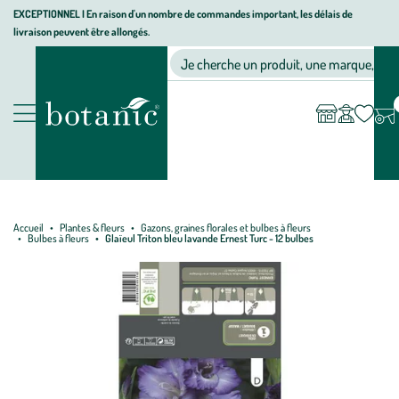
Aller
Aller
Aller
EXCEPTIONNEL I En raison d'un nombre de commandes important, les délais de
livraison peuvent être allongés.
à
au
au
Jardinerie écologique, animalerie, décoration, alimentation bio bot
la
contenu
pied
Ma
Nos magasins
Mon
Je cherche un produit, une marque, un co
liste
compte
navigation
principal
de
d’envies
page
Nos produits
Accueil
Plantes & fleurs
Gazons, graines florales et bulbes à fleurs
Bulbes à fleurs
Glaïeul Triton bleu lavande Ernest Turc - 12 bulbes