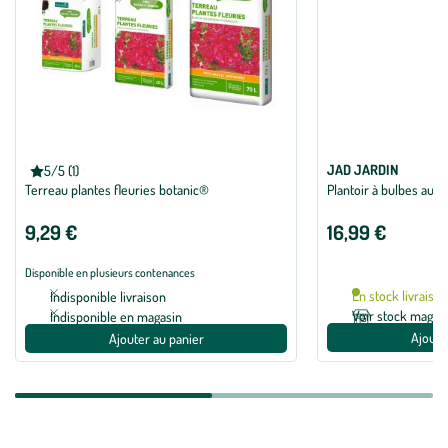
BOTANIC®
JAD JARDIN
5/5 (1)
Note moyenne de 5 sur 5 avec 1 avis
Terreau plantes fleuries botanic®
Plantoir à bulbes aut
9,29 €
16,99 €
Disponible en plusieurs contenances
En stock livraiso
Indisponible livraison
Voir stock magas
Indisponible en magasin
Ajoute
Ajouter au panier