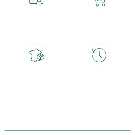
Paiement 100% sécurisé
Click & Collect
CB, PayPal, carte cadeau, Alma 3x ou
retrait gratuit en magasin sous 2h
4x
Livraison partout en France
30 jours pour changer d'avis
à domicile ou point relais
et retour gratuit en magasin
(Re)découvrez botanic®