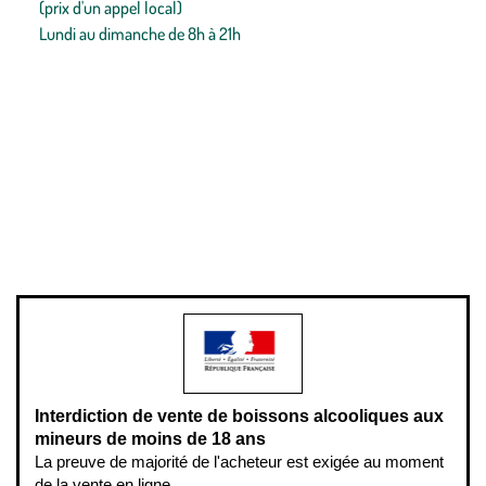
(prix d'un appel local)
Lundi au dimanche de 8h à 21h
Conditions générales de vente
Conditions générales d'utilisation
Mentions légales
Politique de confidentialité & cookies
Pièces détachées
Plan du site
Gestion des cookies
Pour votre santé, évitez de manger entre les repas,
www.mangerbouger.fr
.
L’abus d’alcool est dangereux pour la santé, à consommer avec
modération.
Interdiction de vente de boissons alcooliques aux
mineurs de moins de 18 ans
La preuve de majorité de l'acheteur est exigée au moment
de la vente en ligne.