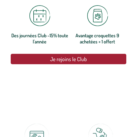
Des journées Club -15% toute
Avantage croquettes 9
l'année
achetées = 1 offert
Je rejoins le Club
botanic®, les jardineries expertes du végétal depuis 1995.