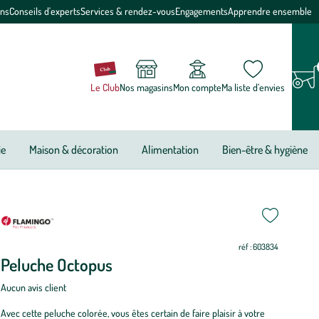
ons
Conseils d'experts
Services & rendez-vous
Engagements
Apprendre ensemble
Le Club
Nos magasins
Mon compte
Ma liste d’envies
ie
Maison & décoration
Alimentation
Bien-être & hygiène
ettre
ettre
ur
ur
réf : 603834
Peluche Octopus
Aucun avis client
Avec cette peluche colorée, vous êtes certain de faire plaisir à votre