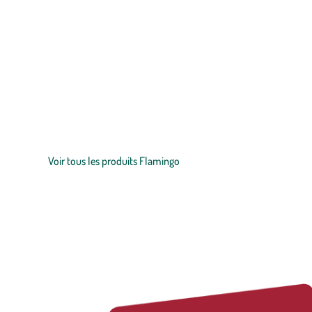
Zoom sur la marque
Depuis près de 50 ans, Flamingo accompagne de nombreux moment
contre l'autre devant la cheminée ou que vous lui montrez que vo
vous et à votre animal, qu’il s’agisse d’un
chien
, d’un
chat
, d’un
r
Voir tous les produits Flamingo