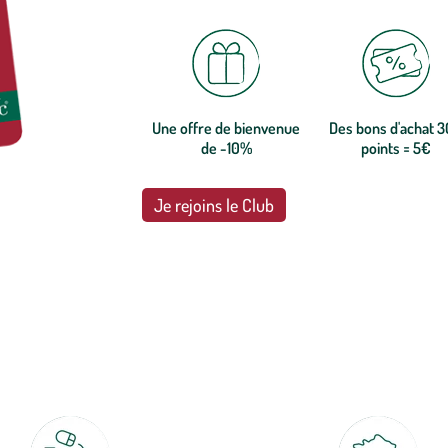
Une offre de bienvenue
Des bons d'achat 
de -10%
points = 5€
Je rejoins le Club
botanic®, les jardineries expertes du végétal depuis 1995.