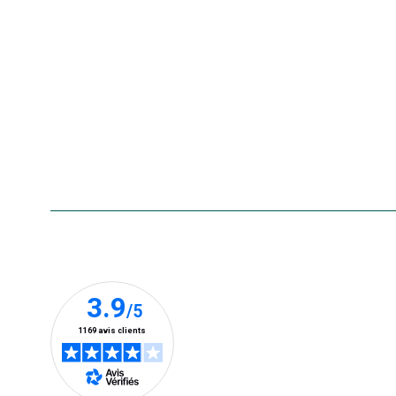
La carte cadeau botanic®
Collecte de vos produits
usagés
Rappels de produits
Aide & contact
Foire aux questions
Accessibilité : non conforme
Nos clients prennent la parole