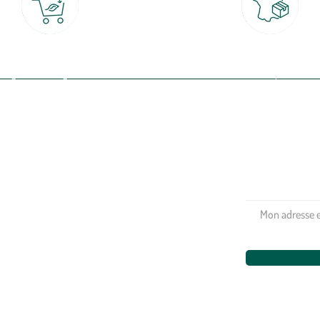
Click & Collect
Livraison partout en Fran
rait gratuit en magasin sous 2h
à domicile ou point relais
(Re)connectez-v
profitez de nos 
Plantes & fleurs
Potager & verger
Jardinage
Aménagement extérieur
Maison & décoration
Animalerie
Alimentation
Bien-être & hygiène
Restons c
Noël