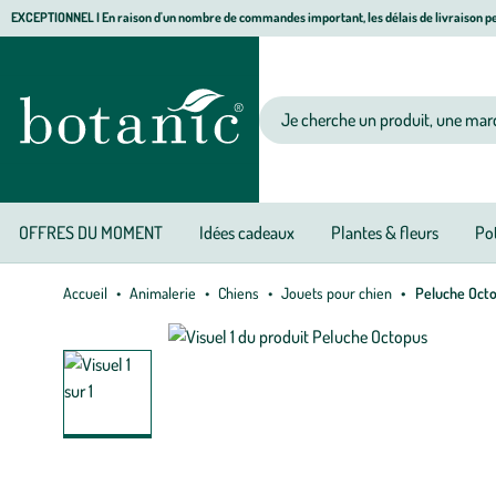
Aller
Aller
Aller
EXCEPTIONNEL I En raison d'un nombre de commandes important, les délais de livraison pe
à
au
au
Jardinerie écologique, animalerie, décoration, alimentation bio botanic®
la
contenu
pied
navigation
principal
de
Votre recherche
page
OFFRES DU MOMENT
Idées cadeaux
Plantes & fleurs
Pot
Accueil
Animalerie
Chiens
Jouets pour chien
Peluche Oct