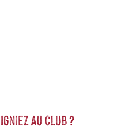
orsque vous jouez ensemble, que vous vous blottissez l'un
verez toujours des accessoires et des snacks qui vous plairont à
igniez au club ?