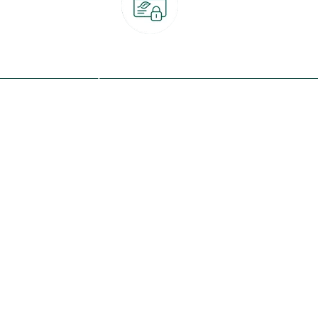
Paiement 100% sécurisé
CB, PayPal, carte cadeau, Alma 3x ou 4x
ret
Qui sommes-nous ?
Notre programme de fidélité
Nos engagements
Nos magasins
botanic® société à mission
Nos services & rendez-vous
Le fonds de dotation botanic
Nos conseils d'experts
Espace presse
Nos garanties
Travailler chez botanic®
Nos conditions de livraison
Nos offres d'emploi
Le retrait en magasin 2h
Nos offres du moment
Nos marques