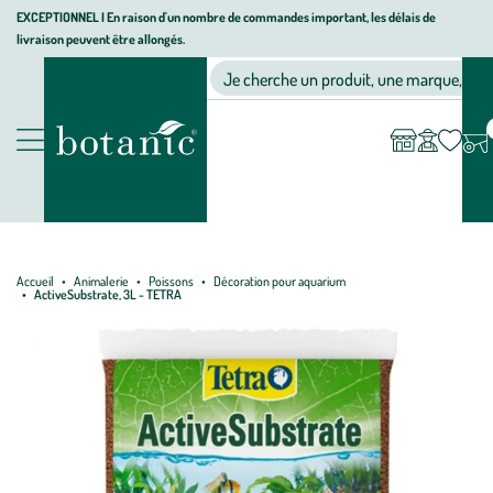
Aller
Aller
Aller
EXCEPTIONNEL I En raison d'un nombre de commandes important, les délais de
livraison peuvent être allongés.
à
au
au
Jardinerie écologique, animalerie, décoration, alimentation bio bot
la
contenu
pied
Ma
Nos magasins
Mon
Je cherche un produit, une marque, un co
liste
compte
navigation
principal
de
d’envies
page
Nos produits
Accueil
Animalerie
Poissons
Décoration pour aquarium
ActiveSubstrate, 3L - TETRA