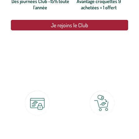
Des journées Club -15% toute
Avantage croquettes 9
l'année
achetées = 1 offert
Je rejoins le Club
botanic®, les jardineries expertes du végétal depuis 1995.
Paiement 100% sécurisé
Click & Collect
CB, PayPal, carte cadeau, Alma 3x ou
retrait gratuit en magasin sous 2h
4x