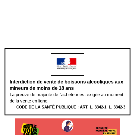
Plan du site
Gestion des cookies
Pour votre santé, évitez de manger entre les repas,
www.mangerbouger.fr
.
L’abus d’alcool est dangereux pour la santé, à consommer avec
modération.
Interdiction de vente de boissons alcooliques aux
mineurs de moins de 18 ans
La preuve de majorité de l'acheteur est exigée au moment
de la vente en ligne.
CODE DE LA SANTÉ PUBLIQUE : ART. L. 3342-1. L. 3342-3
ÉTHYLOTESTS EN VENTE SUR CE SITE. L’ALCOOL EST EN CAUSE