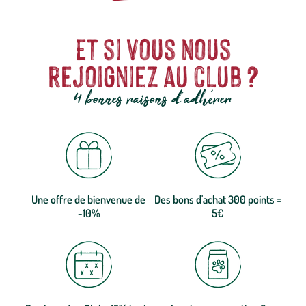
Et si vous nous
rejoigniez au club ?
4 bonnes raisons d'adhérer
Une offre de bienvenue de
Des bons d'achat 300 points =
-10%
5€