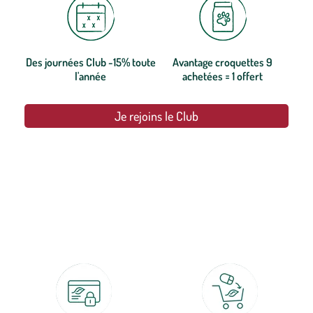
Des journées Club -15% toute
Avantage croquettes 9
l'année
achetées = 1 offert
Je rejoins le Club
botanic®, les jardineries expertes du végétal depuis 1995.