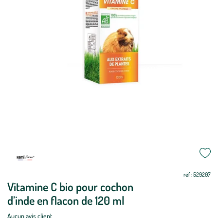
Mettre
Mettre
à
à
jour
jour
réf : 529207
Vitamine C bio pour cochon
d’inde en flacon de 120 ml
Aucun avis client