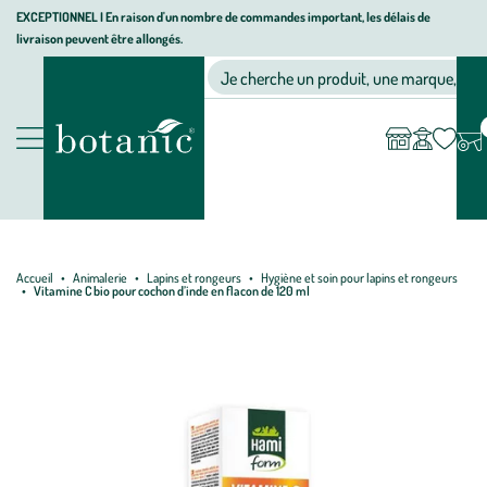
Aller
Aller
Aller
EXCEPTIONNEL I En raison d'un nombre de commandes important, les délais de
livraison peuvent être allongés.
à
au
au
Jardinerie écologique, animalerie, décoration, alimentation bio bot
la
contenu
pied
Ma
Nos magasins
Mon
Je cherche un produit, une marque, un co
liste
compte
navigation
principal
de
d’envies
page
Nos produits
Accueil
Animalerie
Lapins et rongeurs
Hygiène et soin pour lapins et rongeurs
Vitamine C bio pour cochon d’inde en flacon de 120 ml