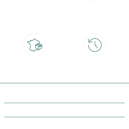
Paiement 100% sécurisé
Click & Collect
CB, PayPal, carte cadeau, Alma 3x ou
retrait gratuit en magasin sous 2h
4x
Livraison partout en France
30 jours pour changer d'avis
à domicile ou point relais
et retour gratuit en magasin
(Re)découvrez botanic®
Entre vous et nous