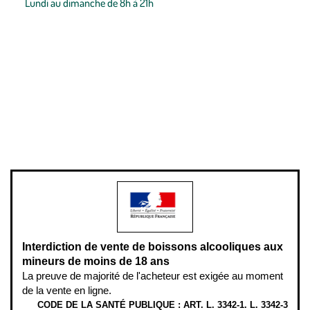
Lundi au dimanche de 8h à 21h
Conditions générales de vente
Conditions générales d'utilisation
Mentions légales
Politique de confidentialité & cookies
Pièces détachées
Plan du site
Gestion des cookies
Pour votre santé, évitez de manger entre les repas,
www.mangerbouger.fr
.
L’abus d’alcool est dangereux pour la santé, à consommer avec
modération.
Interdiction de vente de boissons alcooliques aux
mineurs de moins de 18 ans
La preuve de majorité de l'acheteur est exigée au moment
de la vente en ligne.
CODE DE LA SANTÉ PUBLIQUE : ART. L. 3342-1. L. 3342-3