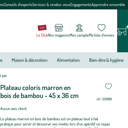
ons
Conseils d'experts
Services & rendez-vous
Engagements
Apprendre ensemble
Le Club
Nos magasins
Mon compte
Ma liste d’envies
ie
Maison & décoration
Alimentation
Bien-être & hygiène
6 cm
Plateau coloris marron en
bois de bambou - 45 x 36 cm
réf : 528188
Aucun avis client
Le plateau marron en bois de bambou est un plateau tout à fait
pratique pour servir et desservir vos invités lors d'un apéritif, un repas