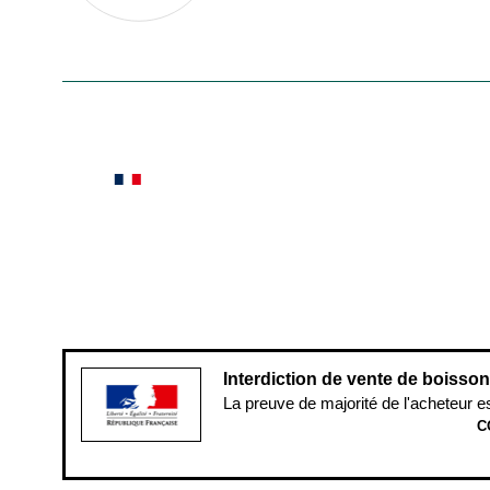
En savoir plus
Le saviez-vous ?
Notre site botanic® a été pensé, créé et développé
Conditions générales de vente
Conditions g
Pour votre santé, évitez de manger ent
Interdiction de vente de boisso
La preuve de majorité de l'acheteur e
C