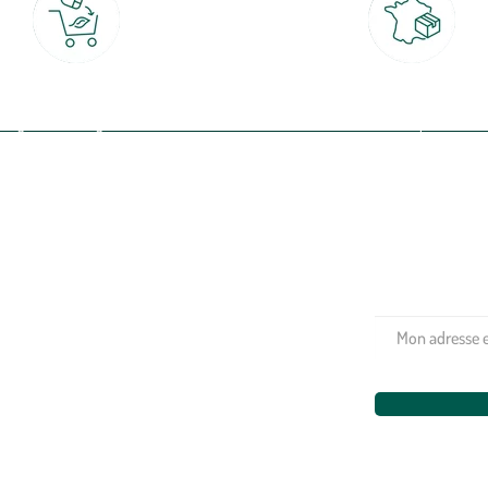
Click & Collect
Livraison partout en Fran
rait gratuit en magasin sous 2h
à domicile ou point relais
(Re)connectez-v
profitez de nos 
Plantes & fleurs
Potager & verger
Jardinage
Aménagement extérieur
Maison & décoration
Animalerie
Alimentation
Bien-être & hygiène