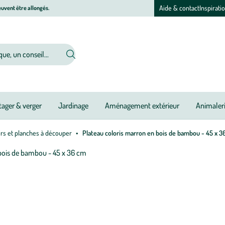
Aide & contact
Inspirati
uvent être allongés.
ager & verger
Jardinage
Aménagement extérieur
Animaler
irs et planches à découper
Plateau coloris marron en bois de bambou - 45 x 3
Afficher
le
zoom
pour
l’image
1
sur
1