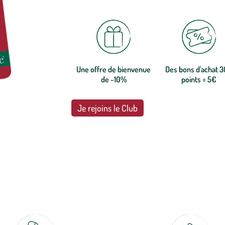
Une offre de bienvenue
Des bons d'achat 
de -10%
points = 5€
Je rejoins le Club
botanic®, les jardineries expertes du végétal depuis 1995.