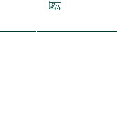
Paiement 100% sécurisé
CB, PayPal, carte cadeau, Alma 3x ou 4x
ret
Qui sommes-nous ?
Notre programme de fidélité
Nos engagements
Nos magasins
botanic® société à mission
Nos services & rendez-vous
Le fonds de dotation botanic
Nos conseils d'experts
Espace presse
Nos garanties
Travailler chez botanic®
Nos conditions de livraison
Nos offres d'emploi
Le retrait en magasin 2h
Nos offres du moment