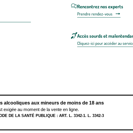
Rencontrez nos experts
Prendre rendez-vous
Accès sourds et malentenda
Cliquez-ici pour accéder au servic
 en FRANCE
énérales d'utilisation
Mentions légales
Politique de confidentialité & cookies
Pièces
re les repas,
www.mangerbouger.fr
.
L’abus d’alcool est dangereux pour l
ns alcooliques aux mineurs de moins de 18 ans
st exigée au moment de la vente en ligne.
ODE DE LA SANTÉ PUBLIQUE : ART. L. 3342-1. L. 3342-3