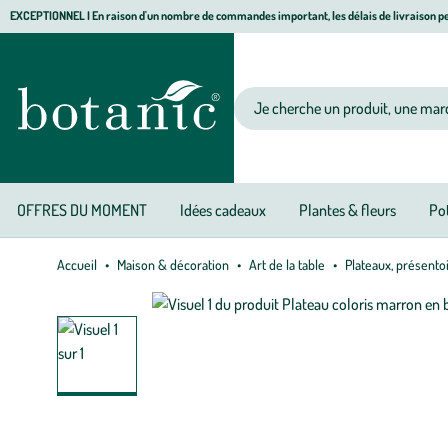
Aller
Aller
Aller
EXCEPTIONNEL I En raison d'un nombre de commandes important, les délais de livraison pe
à
au
au
Jardinerie écologique, animalerie, décoration, alimentation bio botanic®
la
contenu
pied
navigation
principal
de
Votre recherche
page
OFFRES DU MOMENT
Idées cadeaux
Plantes & fleurs
Pot
Accueil
Maison & décoration
Art de la table
Plateaux, présento