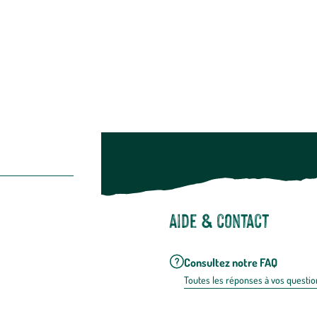
Restons c
Noël
Suivez-nou
Suiv
Aide & contact
Consultez notre FAQ
Toutes les répons
es à vos questio