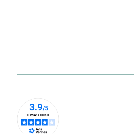
Nos marques
La carte cadeau botanic®
Collecte de vos produits
usagés
Rappels de produits
Aide & contact
Foire aux questions
Accessibilité : non conforme
Nos clients prennent la parole