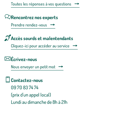
Toutes les répons
es à vos questions
Rencontrez nos experts
Prendre rendez-vous
Accès sourds et malentendants
Cliquez-ici pour accéder au service
Écrivez-nous
Nous envoyer un petit mot
Contactez-nous
09 70 83 74 74
(prix d'un appel local)
Lundi au dimanche de 8h à 21h
Conditions générales de vente
Conditions générales d'utilisation
Mentions légales
Politique de confidentialité & cookies
Pièces détachées
Plan du site
Gestion des cookies