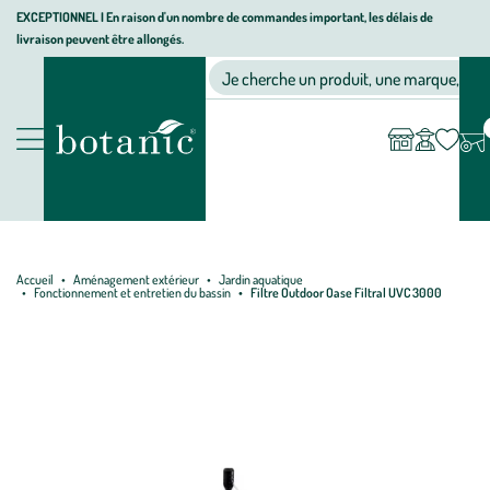
Aller
Aller
Aller
EXCEPTIONNEL I En raison d'un nombre de commandes important, les délais de
livraison peuvent être allongés.
à
au
au
Jardinerie écologique, animalerie, décoration, alimentation bio bot
la
contenu
pied
Ma
Nos magasins
Mon
Je cherche un produit, une marque, un co
liste
compte
navigation
principal
de
d’envies
page
Nos produits
Accueil
Aménagement extérieur
Jardin aquatique
Fonctionnement et entretien du bassin
Filtre Outdoor Oase Filtral UVC 3000