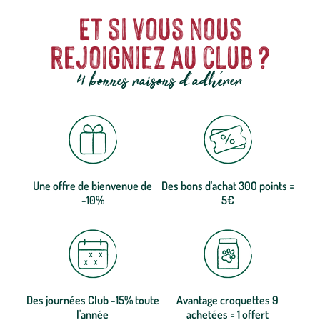
Et si vous nous
rejoigniez au club ?
4 bonnes raisons d'adhérer
Une offre de bienvenue de
Des bons d'achat 300 points =
-10%
5€
Des journées Club -15% toute
Avantage croquettes 9
l'année
achetées = 1 offert