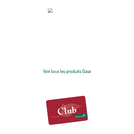
Les environnements aquatiques doivent respecter des normes de
précision technique et stricte. C’est pour cela que depuis 1949 Oase se
spécialise dans les espaces de vie aquatiques. Tous les produits Oase
bénéficient de la meilleure qualité possible. Cette entreprise cherche
toujours à développer la magie de leurs espaces aquatiques en
Voir plus
mettant en scène des spectacles de luminaires, des fontaines et des
jeux d’eau. botanic® a sélectionné pour vous différents produits
Voir tous les produits Oase
pour alimenter vos espaces aquatiques. Découvrez toutes les
pompes
, les
filtres
, les bâches, et bien plus encore.