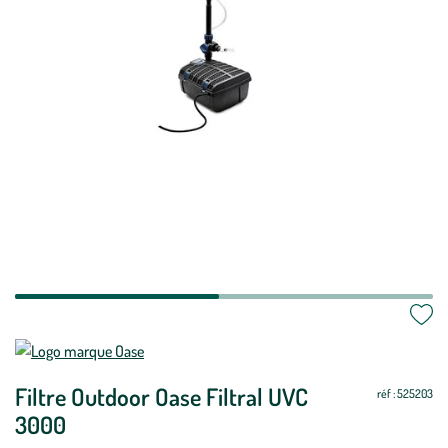
Mettre
Mettre
à
à
Filtre Outdoor Oase Filtral UVC
jour
jour
réf : 525203
3000