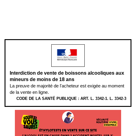
Pour votre santé, évitez de manger entre les repas,
www.mangerbouger.fr
.
L’abus d’alcool est dangereux pour la santé, à consommer avec
modération.
Interdiction de vente de boissons alcooliques aux
mineurs de moins de 18 ans
La preuve de majorité de l'acheteur est exigée au moment
de la vente en ligne.
CODE DE LA SANTÉ PUBLIQUE : ART. L. 3342-1. L. 3342-3
ÉTHYLOTESTS EN VENTE SUR CE SITE. L’ALCOOL EST EN CAUSE