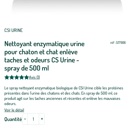
Mettre
Mettre
CSI URINE
à
à
Nettoyant enzymatique urine
jour
jour
réf : 517906
pour chaton et chat enlève
taches et odeurs CS Urine -
spray de 500 ml
Avis (1)
Le spray nettoyant enzymatique biologique de CSI Urine cible les protéines
présentes dans l'urine des chatons et des chats. En spray de 500 ml, ce
produit agit sur les taches anciennes et récentes et enlève les mauvaises
odeurs.
Voir le détail
-
+
Quantité