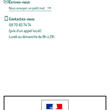
Écrivez-nous
Nous envoyer un petit mot
Contactez-nous
09 70 83 74 74
(prix d'un appel local)
Lundi au dimanche de 8h à 21h
Conditions générales de vente
Conditions générales d'utilisation
Mentions légales
Politique de confidentialité & cookies
Pièces détachées
Plan du site
Gestion des cookies
Pour votre santé, évitez de manger entre les repas,
www.mangerbouger.fr
.
L’abus d’alcool est dangereux pour la santé, à consommer avec
modération.