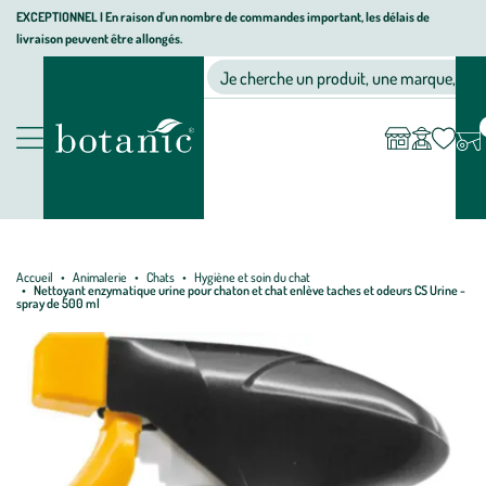
Aller
Aller
Aller
EXCEPTIONNEL I En raison d'un nombre de commandes important, les délais de
livraison peuvent être allongés.
à
au
au
Jardinerie écologique, animalerie, décoration, alimentation bio bot
la
contenu
pied
Ma
Nos magasins
Mon
Je cherche un produit, une marque, un co
liste
compte
navigation
principal
de
d’envies
page
Nos produits
Accueil
Animalerie
Chats
Hygiène et soin du chat
Nettoyant enzymatique urine pour chaton et chat enlève taches et odeurs CS Urine -
spray de 500 ml