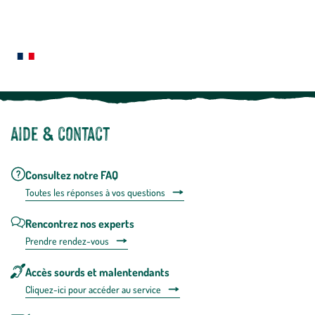
newslette
En
Le saviez-vous ?
savoir
plus
Notre site botanic® a été pensé, créé et développé en FRANCE
Aide & contact
Consultez notre FAQ
Toutes les répons
es à vos questions
Rencontrez nos experts
Prendre rendez-vous
Accès sourds et malentendants
Cliquez-ici pour accéder au service