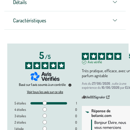
Détails
Caractéristiques
5
/
5
Avis vérifié
Très pratique, efficace, avec un
parfum agréable
Avis du
27/06/2026
, suite à une
Basé sur
1
avis soumis à un contrôle
expérience du
10/06/2026
par
ELV
Voir tous les avis sur ce site
Utile
(0)
Signaler
5
étoiles
1
4
étoiles
0
Réponse de
botanic.com
3
étoiles
0
Bonjour Elvire, nous 
2
étoiles
0
vous remercions 
1
étoile
0