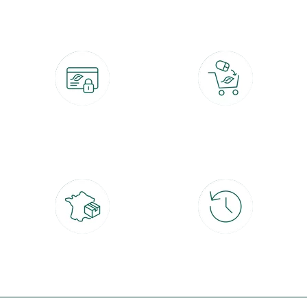
botanic®, les jardineries expertes du végétal depuis 1995.
Paiement 100% sécurisé
Click & Collect
CB, PayPal, carte cadeau, Alma 3x ou
retrait gratuit en magasin sous 2h
4x
Livraison partout en France
30 jours pour changer d'avis
à domicile ou point relais
et retour gratuit en magasin