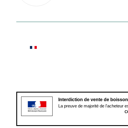
En savoir plus
Le saviez-vous ?
Notre site botanic® a été pensé, créé et développé
Conditions générales de vente
Conditions g
Pour votre santé, évitez de manger ent
Interdiction de vente de boisso
La preuve de majorité de l'acheteur e
C