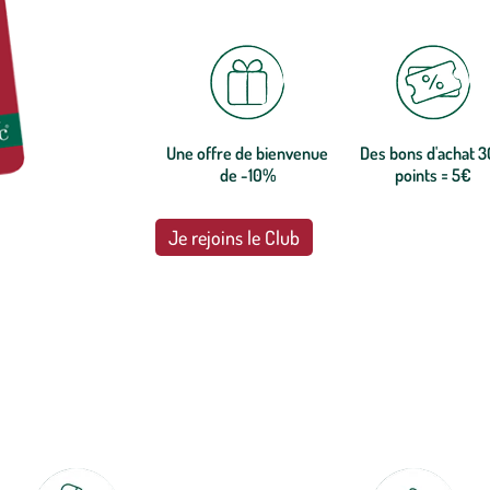
Une offre de bienvenue
Des bons d'achat 
de -10%
points = 5€
Je rejoins le Club
botanic®, les jardineries expertes du végétal depuis 1995.