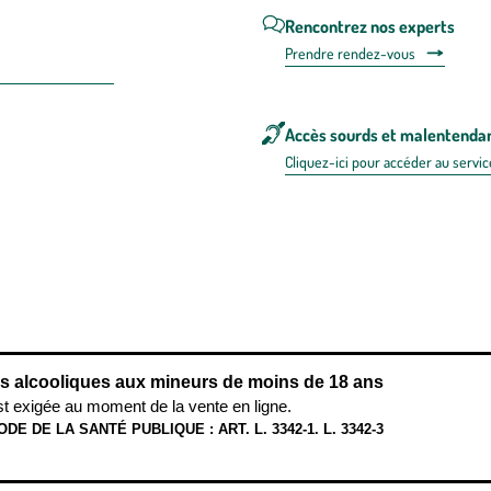
Rencontrez nos experts
Prendre rendez-vous
Accès sourds et malentenda
Cliquez-ici pour accéder au servic
 en FRANCE
énérales d'utilisation
Mentions légales
Politique de confidentialité & cookies
Pièces
re les repas,
www.mangerbouger.fr
.
L’abus d’alcool est dangereux pour l
ns alcooliques aux mineurs de moins de 18 ans
st exigée au moment de la vente en ligne.
ODE DE LA SANTÉ PUBLIQUE : ART. L. 3342-1. L. 3342-3