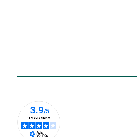
Nos marques
La carte cadeau botanic®
Collecte de vos produits
usagés
Rappels de produits
Aide & contact
Foire aux questions
Accessibilité : non conforme
Nos clients prennent la parole