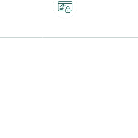
Paiement 100% sécurisé
CB, PayPal, carte cadeau, Alma 3x ou 4x
ret
Qui sommes-nous ?
Notre programme de fidélité
Nos engagements
Nos magasins
botanic® société à mission
Nos services & rendez-vous
Le fonds de dotation botanic
Nos conseils d'experts
Espace presse
Nos garanties
Travailler chez botanic®
Nos conditions de livraison
Nos offres d'emploi
Le retrait en magasin 2h
Nos offres du moment