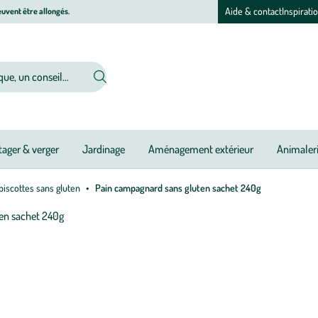
Aide & contact
Inspirati
uvent être allongés.
ager & verger
Jardinage
Aménagement extérieur
Animaler
 biscottes sans gluten
Pain campagnard sans gluten sachet 240g
Afficher
le
zoom
pour
l’image
1
sur
1