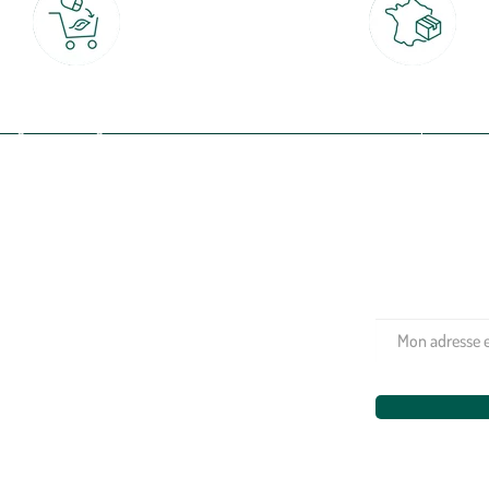
Click & Collect
Livraison partout en Fran
rait gratuit en magasin sous 2h
à domicile ou point relais
(Re)connectez-v
profitez de nos 
Plantes & fleurs
Potager & verger
Jardinage
Aménagement extérieur
Maison & décoration
Animalerie
Alimentation
Bien-être & hygiène