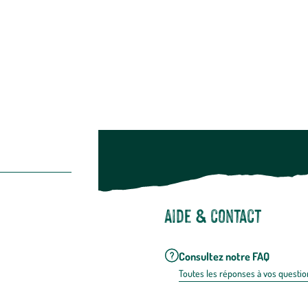
Restons c
Noël
Suivez-nou
Suiv
Aide & contact
Consultez notre FAQ
Toutes les répons
es à vos questio