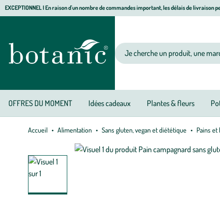
Aller
Aller
Aller
EXCEPTIONNEL I En raison d'un nombre de commandes important, les délais de livraison pe
à
au
au
Jardinerie écologique, animalerie, décoration, alimentation bio botanic®
la
contenu
pied
navigation
principal
de
Votre recherche
page
OFFRES DU MOMENT
Idées cadeaux
Plantes & fleurs
Pot
Accueil
Alimentation
Sans gluten, vegan et diététique
Pains et