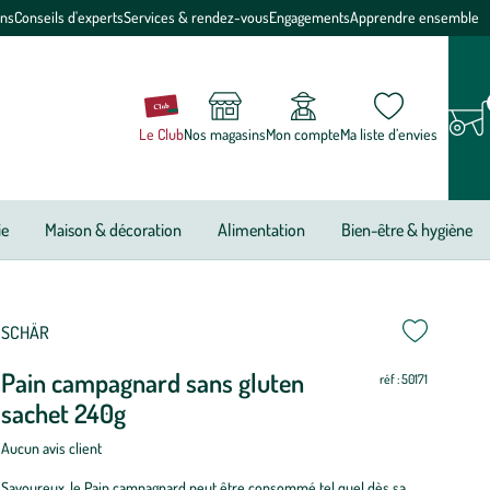
ons
Conseils d'experts
Services & rendez-vous
Engagements
Apprendre ensemble
Le Club
Nos magasins
Mon compte
Ma liste d’envies
ie
Maison & décoration
Alimentation
Bien-être & hygiène
SCHÄR
Pain campagnard sans gluten
réf : 50171
sachet 240g
Aucun avis client
Savoureux, le Pain campagnard peut être consommé tel quel dès sa