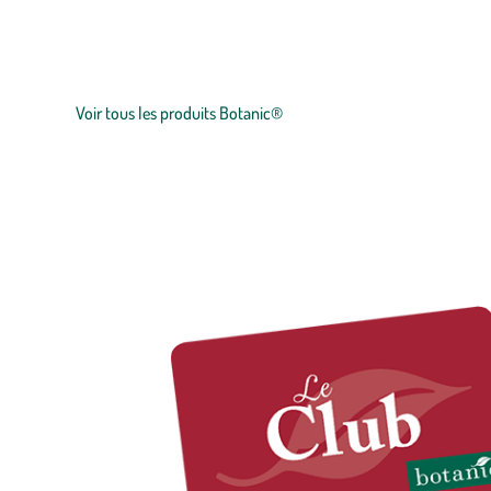
botanic®, expert du végétal, propose une large gamme de produit
plants
potagers, plantes fleuries et
arbustes
,
outillages
et
accesso
et le prix juste.
Voir tous les produits Botanic®