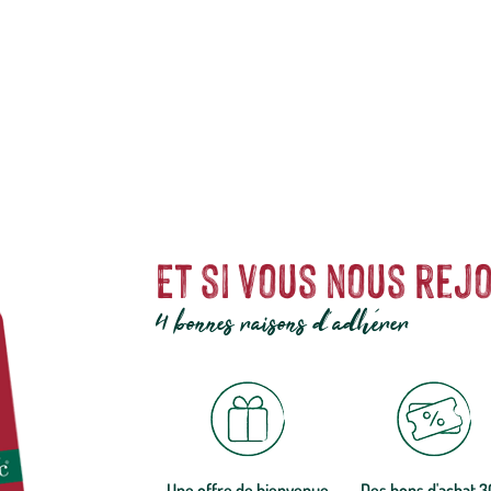
s de qualité et accessibles à tous. Les produits à marque botanic® reflèt
ires du jardinier
… Nos produits répondent à un cahier des charges sans conc
Et si vous nous rejo
4 bonnes raisons d'adhérer
Une offre de bienvenue
Des bons d'achat 