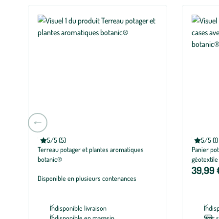
Aller
à
BOTANIC®
BOTANIC
5/5 (5)
5/5 (1)
la
Note moyenne de 5 sur 5 avec 5 avis
Note moye
Terreau potager et plantes aromatiques
Panier pot
slide
botanic®
géotextile
précédente
39,99 
Disponible en plusieurs contenances
Indisponible livraison
Indis
Indisponible en magasin
Voir 