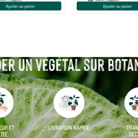
Ajouter au panier
Ajouter au panier
r un végétal sur botanic
EUR ET
LIVRAISON RAPIDE
TRA
ITÉ
SÉC