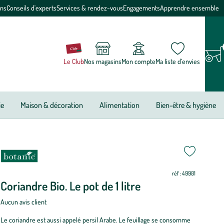
ons
Conseils d'experts
Services & rendez-vous
Engagements
Apprendre ensemble
Le Club
Nos magasins
Mon compte
Ma liste d’envies
ie
Maison & décoration
Alimentation
Bien-être & hygiène
ettre
ettre
riode
on
on
i
i
i
i
i
i
i
i
on
on
e
ur
ur
réf : 49981
antation
Coriandre Bio. Le pot de 1 litre
riandre
Aucun avis client
o.
Le coriandre est aussi appelé persil Arabe. Le feuillage se consomme