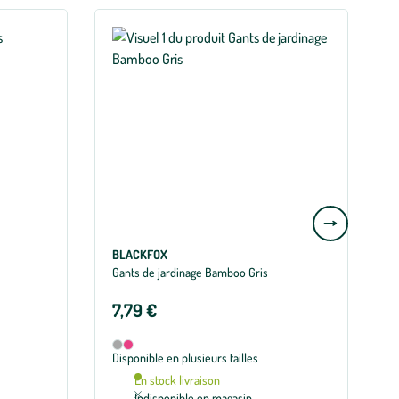
Aller
à
BLACKFOX
la
Gants de jardinage Bamboo Gris
E
slide
L
suivante
7,79 €
U
Disponible en 2 coloris
Gris
Rose
Disponible en plusieurs tailles
En stock livraison
Indisponible en magasin