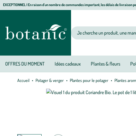
Aller
Aller
Aller
EXCEPTIONNEL I En raison d'un nombre de commandes important, les délais de livraison pe
à
au
au
Jardinerie écologique, animalerie, décoration, alimentation bio botanic®
la
contenu
pied
navigation
principal
de
Votre recherche
page
OFFRES DU MOMENT
Idées cadeaux
Plantes & fleurs
Pot
Accueil
Potager & verger
Plantes pour le potager
Plantes arom