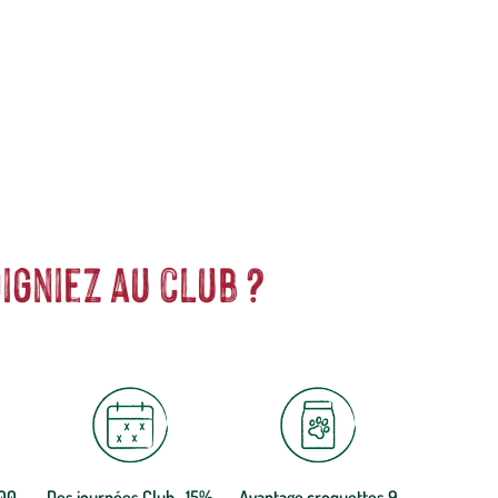
ent notre engagement pour la nature et nos valeurs.
Graines
et
ession sur la qualité, l'excellence environnementale et sociétale
igniez au club ?
300
Des journées Club -15%
Avantage croquettes 9