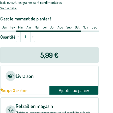
frais ou cuit, les graines sont condimentaires.
t
Voir le détail
e
C'est le moment de planter !
tre
Jan
Fev
Mar
Avr
Mai
Jui
Jui
Aou
Sep
Oct
Nov
Dec
-
+
Quantité
5,99 €
Livraison
Ajouter au panier
Plus que 3 en stock
Retrait en magasin
Choisissez un magasin pour connaître la disponibilité et le prix