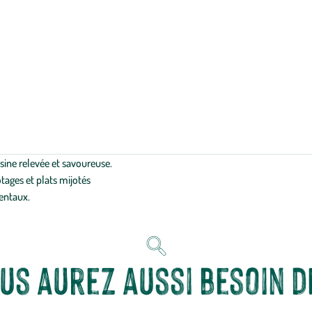
sine relevée et savoureuse.
otages et plats mijotés
ientaux.
us aurez aussi besoin de