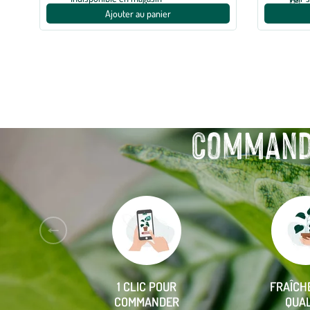
Ajouter au panier
Commande
Aller
à
la
slide
1 CLIC POUR
FRAÎCH
précédente
COMMANDER
QUAL