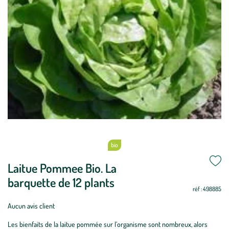
bio
Laitue Pommee Bio. La
Période
Non
Non
Oui
Oui
Oui
Oui
Oui
Oui
Oui
Oui
Non
Non
de
barquette de 12 plants
réf : 498885
plantation
:
Aucun avis client
Laitue
Les bienfaits de la laitue pommée sur l’organisme sont nombreux, alors
Pommee