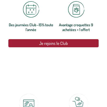
Des journées Club -15% toute
Avantage croquettes 9
l'année
achetées = 1 offert
Je rejoins le Club
botanic®, les jardineries expertes du végétal depuis 1995.