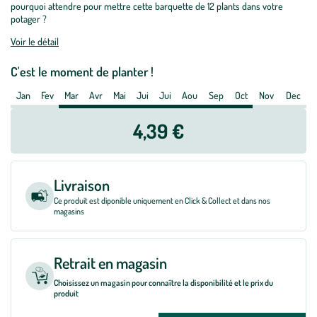
pourquoi attendre pour mettre cette barquette de 12 plants dans votre
Bio.
potager ?
La
Voir le détail
barquette
de
C'est le moment de planter !
12
Jan
Fev
Mar
Avr
Mai
Jui
Jui
Aou
Sep
Oct
Nov
Dec
plants
4,39 €
Livraison
Ce produit est diponible uniquement en Click & Collect et dans nos
magasins
Retrait en magasin
Choisissez un magasin pour connaître la disponibilité et le prix du
produit