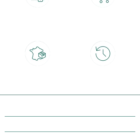
Paiement 100% sécurisé
Click & Collect
CB, PayPal, carte cadeau, Alma 3x ou
retrait gratuit en magasin sous 2h
4x
Livraison partout en France
30 jours pour changer d'avis
à domicile ou point relais
et retour gratuit en magasin
(Re)découvrez botanic®
Entre vous et nous