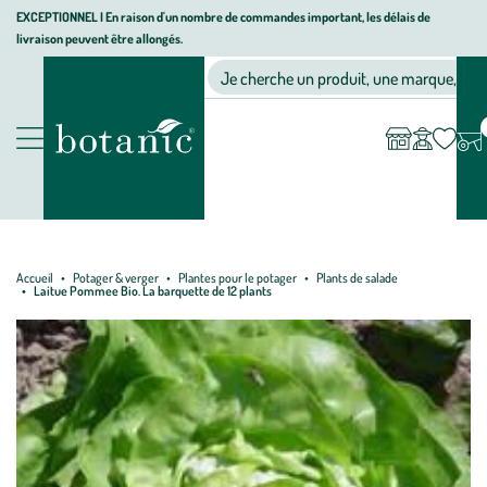
Aller
Aller
Aller
EXCEPTIONNEL I En raison d'un nombre de commandes important, les délais de
livraison peuvent être allongés.
à
au
au
Jardinerie écologique, animalerie, décoration, alimentation bio bot
la
contenu
pied
Ma
Nos magasins
Mon
Je cherche un produit, une marque, un co
liste
compte
navigation
principal
de
d’envies
page
Nos produits
Accueil
Potager & verger
Plantes pour le potager
Plants de salade
Laitue Pommee Bio. La barquette de 12 plants