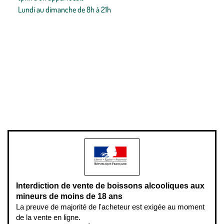
Lundi au dimanche de 8h à 21h
Conditions générales de vente
Conditions générales d'utilisation
Mentions légales
Politique de confidentialité & cookies
Pièces détachées
Plan du site
Gestion des cookies
Pour votre santé, évitez de manger entre les repas,
www.mangerbouger.fr
.
L’abus d’alcool est dangereux pour la santé, à consommer avec
modération.
Interdiction de vente de boissons alcooliques aux
mineurs de moins de 18 ans
La preuve de majorité de l'acheteur est exigée au moment
de la vente en ligne.