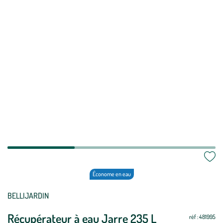
Économe en eau
Mettre
Mettre
BELLIJARDIN
à
à
Récupérateur à eau Jarre 235 L
jour
jour
réf : 481995