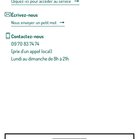
Cliquez-ici pour accéder au service
Écrivez-nous
Nous envoyer un petit mot
Contactez-nous
09 70 83 74 74
(prix d'un appel local)
Lundi au dimanche de 8h à 21h
Conditions générales de vente
Conditions générales d'utilisation
Mentions légales
Politique de confidentialité & cookies
Pièces détachées
Plan du site
Gestion des cookies
Pour votre santé, évitez de manger entre les repas,
www.mangerbouger.fr
.
L’abus d’alcool est dangereux pour la santé, à consommer avec
modération.