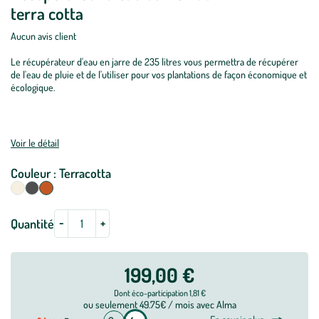
terra cotta
Aucun avis client
Le récupérateur d'eau en jarre de 235 litres vous permettra de récupérer
de l'eau de pluie et de l'utiliser pour vos plantations de façon économique et
écologique.
Voir le détail
Couleur :
Terracotta
Sélectionnez votre couleur
Beige
Anthracite
Terracotta
-
+
Quantité
199,00 €
Dont éco-participation 1,81 €
ou seulement 49.75€ / mois avec Alma