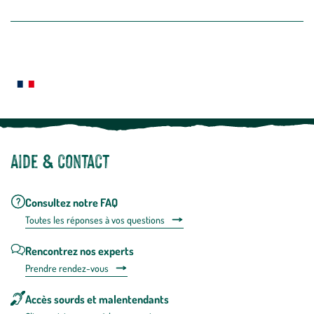
dans
la
newslette
En
Le saviez-vous ?
savoir
plus
Notre site botanic® a été pensé, créé et développé en FRANCE
Aide & contact
Consultez notre FAQ
Toutes les répons
es à vos questions
Rencontrez nos experts
Prendre rendez-vous
Accès sourds et malentendants