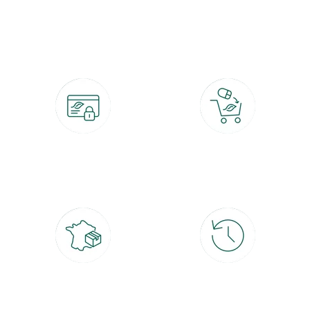
botanic®, les jardineries expertes du végétal depuis 1995.
Paiement 100% sécurisé
Click & Collect
CB, PayPal, carte cadeau, Alma 3x ou
retrait gratuit en magasin sous 2h
4x
Livraison partout en France
30 jours pour changer d'avis
à domicile ou point relais
et retour gratuit en magasin