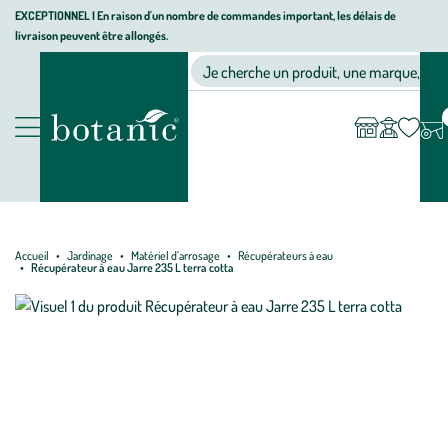
Aller
Aller
Aller
EXCEPTIONNEL I En raison d'un nombre de commandes important, les délais de
livraison peuvent être allongés.
à
au
au
Jardinerie écologique, animalerie, décoration, alimentation bio bot
la
contenu
pied
Ma
Nos magasins
Mon
Je cherche un produit, une marque, un co
liste
compte
navigation
principal
de
d’envies
page
Nos produits
Accueil
Jardinage
Matériel d’arrosage
Récupérateurs à eau
Récupérateur à eau Jarre 235 L terra cotta